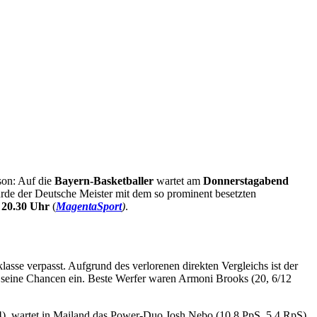
ison: Auf die
Bayern-Basketballer
wartet am
Donnerstagabend
rde der Deutsche Meister mit dem so prominent besetzten
m
20.30 Uhr
(
MagentaSport
)
.
sse verpasst. Aufgrund des verlorenen direkten Vergleichs ist der
 seine Chancen ein. Beste Werfer waren Armoni Brooks (20, 6/12
/4), wartet in Mailand das Power-Duo Josh Nebo (10,8 PpS, 5,4 RpS)