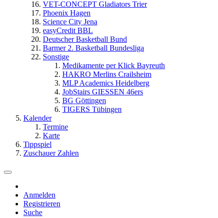
VET-CONCEPT Gladiators Trier
Phoenix Hagen
Science City Jena
easyCredit BBL
Deutscher Basketball Bund
Barmer 2. Basketball Bundesliga
Sonstige
Medikamente per Klick Bayreuth
HAKRO Merlins Crailsheim
MLP Academics Heidelberg
JobStairs GIESSEN 46ers
BG Göttingen
TIGERS Tübingen
Kalender
Termine
Karte
Tippspiel
Zuschauer Zahlen
Anmelden
Registrieren
Suche