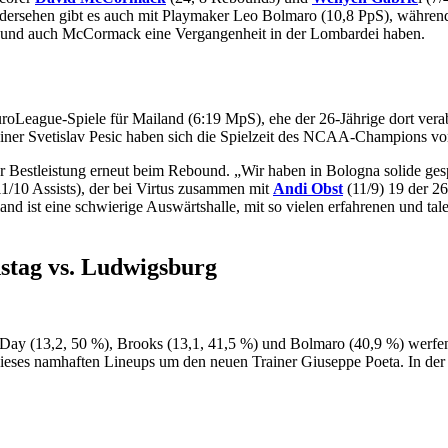
edersehen gibt es auch mit Playmaker Leo Bolmaro (10,8 PpS), währe
a) und auch McCormack eine Vergangenheit in der Lombardei haben.
oLeague-Spiele für Mailand (6:19 MpS), ehe der 26-Jährige dort vera
rainer Svetislav Pesic haben sich die Spielzeit des NCAA-Champions vo
 Bestleistung erneut beim Rebound. „Wir haben in Bologna solide gespi
11/10 Assists), der bei Virtus zusammen mit
Andi Obst
(11/9) 19 der 26
nd ist eine schwierige Auswärtshalle, mit so vielen erfahrenen und ta
stag vs. Ludwigsburg
ay (13,2, 50 %), Brooks (13,1, 41,5 %) und Bolmaro (40,9 %) werfen
ieses namhaften Lineups um den neuen Trainer Giuseppe Poeta. In der Li