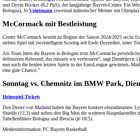
und Devin Booker (8,2 PpS), der langjährige Bayern-Center. Ein Wi
Bologna), Jo
Voigtmann
(zweimal italienischer Meister mit Olimpi
McCormack mit Bestleistung
Center McCormack bestritt zu Beginn der Saison 2024/2025 sechs Eur
siebtes Spiel mit zweistelligem Scoring seit Ende Dezember, unter T
Als Team litten die Bayern in Bologna trotz McCormacks persönlicher
defensiven Rebound, das müssen wir verbessern“, sagt Dimitrijevic (
nun auch die beiden letzten Spiele in der EuroLeague gewinnen. Maila
eine gute Chance.“
Sonntag vs. Chemnitz im BMW Park, Dien
Heimspiel-Tickets
Den Dreier von Mailand haben die Bayern konkret einzudämmen: LeD
Shields (12,3) sind neben den Big Men die weiteren Hauptdarsteller d
Tabellenführer Bologna und Brescia (je 18:5).
Medieninformation: FC Bayern Basketball