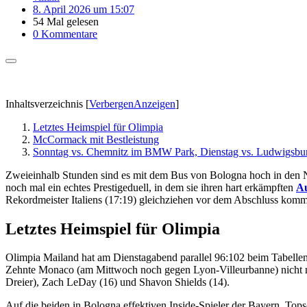
8. April 2026 um 15:07
54 Mal gelesen
0 Kommentare
Inhaltsverzeichnis
[
Verbergen
Anzeigen
]
Letztes Heimspiel für Olimpia
McCormack mit Bestleistung
Sonntag vs. Chemnitz im BMW Park, Dienstag vs. Ludwigsbu
Zweieinhalb Stunden sind es mit dem Bus von Bologna hoch in den
noch mal ein echtes Prestigeduell, in dem sie ihren hart erkämpften
Au
Rekordmeister Italiens (17:19) gleichziehen vor dem Abschluss ko
Letztes Heimspiel für Olimpia
Olimpia Mailand hat am Dienstagabend parallel 96:102 beim Tabellenz
Zehnte Monaco (am Mittwoch noch gegen Lyon-Villeurbanne) nicht meh
Dreier), Zach LeDay (16) und Shavon Shields (14).
Auf die beiden in Bologna effektiven Inside-Spieler der Bayern, Top