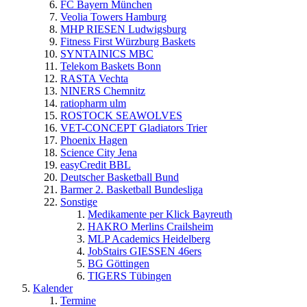
FC Bayern München
Veolia Towers Hamburg
MHP RIESEN Ludwigsburg
Fitness First Würzburg Baskets
SYNTAINICS MBC
Telekom Baskets Bonn
RASTA Vechta
NINERS Chemnitz
ratiopharm ulm
ROSTOCK SEAWOLVES
VET-CONCEPT Gladiators Trier
Phoenix Hagen
Science City Jena
easyCredit BBL
Deutscher Basketball Bund
Barmer 2. Basketball Bundesliga
Sonstige
Medikamente per Klick Bayreuth
HAKRO Merlins Crailsheim
MLP Academics Heidelberg
JobStairs GIESSEN 46ers
BG Göttingen
TIGERS Tübingen
Kalender
Termine