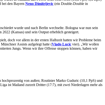
nd bei den Bayern
Neno Dimitrijevic
(ein Double-Double in
bschiedet wurde und nach Berlin wechselte. Bologna war nun sein
n 2022 (Kansas) und sein Output erheblich gesteigert.
elt, doch vor allem in der ersten Halbzeit hatten wir Probleme beim
 Münchner Assists aufgelegt hatte (
Vlado Lucic
vier). „Wir wollen
lentierten Jungs. Wenn wir ihre Offense stoppen können, haben wir
 hochprozentig von außen; Routinier Marko Guduric (10,1 PpS) und
ga ist Mailand zurzeit Dritter (17:7), mit zwei Niederlagen mehr als