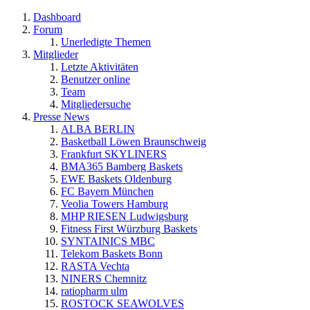
Dashboard
Forum
Unerledigte Themen
Mitglieder
Letzte Aktivitäten
Benutzer online
Team
Mitgliedersuche
Presse News
ALBA BERLIN
Basketball Löwen Braunschweig
Frankfurt SKYLINERS
BMA365 Bamberg Baskets
EWE Baskets Oldenburg
FC Bayern München
Veolia Towers Hamburg
MHP RIESEN Ludwigsburg
Fitness First Würzburg Baskets
SYNTAINICS MBC
Telekom Baskets Bonn
RASTA Vechta
NINERS Chemnitz
ratiopharm ulm
ROSTOCK SEAWOLVES