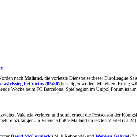
rg
 Norden nach
Mailand
, die vorletzte Dienstreise dieser EuroLeague-Sa
swärtssieg bei Virtus (85:80)
bestätigen wollen. Mit einem Erfolg wü
mmende Woche beim FC Barcelona. Spielbeginn im Unipol Forum ist u
weiten Valencia verloren und somit erneut die Postseason der Königskla
r einzufangen. In Valencia büßte Mailand im letzten Viertel (13:24)
scorer
David McCormack
(24, 8 Rebounds) und
Wenyen Gabrie
l (7