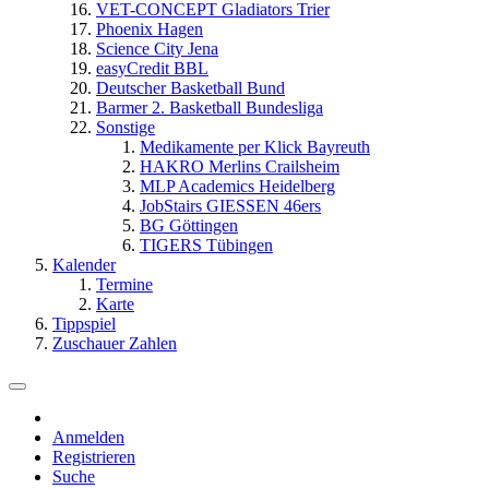
VET-CONCEPT Gladiators Trier
Phoenix Hagen
Science City Jena
easyCredit BBL
Deutscher Basketball Bund
Barmer 2. Basketball Bundesliga
Sonstige
Medikamente per Klick Bayreuth
HAKRO Merlins Crailsheim
MLP Academics Heidelberg
JobStairs GIESSEN 46ers
BG Göttingen
TIGERS Tübingen
Kalender
Termine
Karte
Tippspiel
Zuschauer Zahlen
Anmelden
Registrieren
Suche