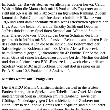
Im Kader der Baskets stechen vor allem vier Spieler hervor. Calvin
Wishart führt die Mannschaft mit 16 Punkten als Topscorer an und
steht mit 5,6 Assists auf Platz Sechs im ligaweiten Ranking. Zudem
kommt der Point Guard auf eine durchschnittliche Effizienz von
18,6 und zählt damit ebenfalls zu den sechs effektivsten Spielern der
Liga. Auch die beiden Forwards Timothy Smith und Decorian
Jeffries drücken dem Spiel ihren Stempel auf. Während Smith mit
einer Dreierquote von 47,6% zu den besten Schützen der Liga
gehört, sticht Jeffries mit 5,3 defensiven Rebounds am anderen Ende
des Feldes hervor. Auch die beste individuelle Performance der
Saison legte ein Koblenzer auf – Ex-Merlin Aleksa Kovacevic traf
beim Heimspiel gegen Quakenbrück für 42 Punkte. Der Serbe, der
einen Großteil seiner Basketballausbildung bei den Merlins durchlief
und dort auf seine ersten BBL-Einsätze kam, wechselte vor dieser
Spielzeit vom MBC nach Koblenz und legt dort in seiner ersten
ProA-Saison 10,3 Punkte und 3 Assists auf.
Merlins weiter auf Erfolgskurs
Die HAKRO Merlins Crailsheim starten derweil in die letzten
Partien der regulären Spielzeit von Tabellenplatz Zwei. Mit dem
ungefährdeten Sieg in Tübingen am Freitagabend, sowie der
Göttinger Niederlage gegen Gießen kletterten die Zauberer um
einen Platz in der Tabelle. Bereits seit elf Spielen sind die Zauberer
nun ungeschlagen, zuletzt gelang ihnen dies in der Saison