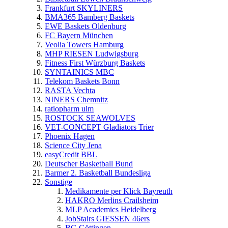
Frankfurt SKYLINERS
BMA365 Bamberg Baskets
EWE Baskets Oldenburg
FC Bayern München
Veolia Towers Hamburg
MHP RIESEN Ludwigsburg
Fitness First Würzburg Baskets
SYNTAINICS MBC
Telekom Baskets Bonn
RASTA Vechta
NINERS Chemnitz
ratiopharm ulm
ROSTOCK SEAWOLVES
VET-CONCEPT Gladiators Trier
Phoenix Hagen
Science City Jena
easyCredit BBL
Deutscher Basketball Bund
Barmer 2. Basketball Bundesliga
Sonstige
Medikamente per Klick Bayreuth
HAKRO Merlins Crailsheim
MLP Academics Heidelberg
JobStairs GIESSEN 46ers
BG Göttingen