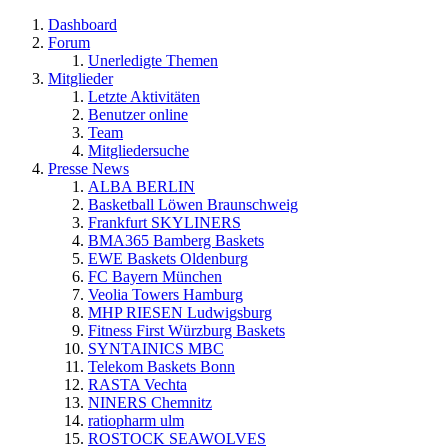
Dashboard
Forum
Unerledigte Themen
Mitglieder
Letzte Aktivitäten
Benutzer online
Team
Mitgliedersuche
Presse News
ALBA BERLIN
Basketball Löwen Braunschweig
Frankfurt SKYLINERS
BMA365 Bamberg Baskets
EWE Baskets Oldenburg
FC Bayern München
Veolia Towers Hamburg
MHP RIESEN Ludwigsburg
Fitness First Würzburg Baskets
SYNTAINICS MBC
Telekom Baskets Bonn
RASTA Vechta
NINERS Chemnitz
ratiopharm ulm
ROSTOCK SEAWOLVES