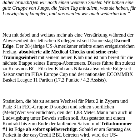
daher brauch(t)en wir noch einen weiteren Spieler. Wir haben eine
gute Gruppe von Jungs, die jeden Tag mit allem, was sie haben, für
Ludwigsburg kämpfen, und das werden wir auch weiterhin tun.“
Neu mit dabei und weitaus mehr als eine Verstärkung während der
Abwesenheit des lettischen Kollegen ist seit Donnerstag
Darnell
Edge
. Der 28-jährige US-Amerikaner erlebte einen ereignisreichen
Freitag,
absolvierte alle Medical Checks und seine erste
Trainingseinheit
mit seinem neuen Klub und ist nun bereit für die
nächste Etappe seines Europa-Abenteuers. Dieses führte ihn zuletzt
zu Keravnos BC. Für den Klub aus Nikosia absolvierte Edge seit
Saisonstart im FIBA Europe Cup und der nationalen ECOMMBX
Basket League
11 Partien (17,2 Punkte / 4,2 Assists).
Statistiken, die bis zu seinem Wechsel für Platz 2 in Zypern und
Platz 3 in FEC-Gruppe D sorgten und seinen sportlichen
(Mehr)Wert verdeutlichten, den der 1,88-Meter-Mann nun auch in
Ludwigsburg unter Beweis stellen soll. Ausgestattet mit einem
Kontrakt bis zum Ende der laufenden Saison und
Trikotnummer
#1
ist Edge
ab sofort spielberechtigt
. Sobald er am Samstag das
Parkett in der easyCredit BBL betreten wird, wird der US-