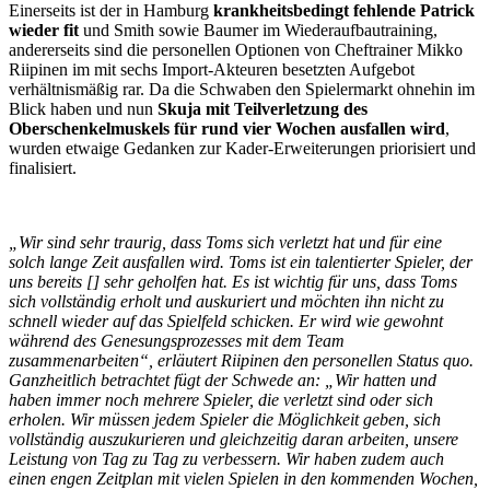
Einerseits ist der in Hamburg
krankheitsbedingt fehlende Patrick
wieder fit
und Smith sowie Baumer im Wiederaufbautraining,
andererseits sind die personellen Optionen von Cheftrainer Mikko
Riipinen im mit sechs Import-Akteuren besetzten Aufgebot
verhältnismäßig rar. Da die Schwaben den Spielermarkt ohnehin im
Blick haben und nun
Skuja mit Teilverletzung des
Oberschenkelmuskels für rund vier Wochen ausfallen wird
,
wurden etwaige Gedanken zur Kader-Erweiterungen priorisiert und
finalisiert.
„Wir sind sehr traurig, dass Toms sich verletzt hat und für eine
solch lange Zeit ausfallen wird. Toms ist ein talentierter Spieler, der
uns bereits [] sehr geholfen hat. Es ist wichtig für uns, dass Toms
sich vollständig erholt und auskuriert und möchten ihn nicht zu
schnell wieder auf das Spielfeld schicken. Er wird wie gewohnt
während des Genesungsprozesses mit dem Team
zusammenarbeiten“, erläutert Riipinen den personellen Status quo.
Ganzheitlich betrachtet fügt der Schwede an: „Wir hatten und
haben immer noch mehrere Spieler, die verletzt sind oder sich
erholen. Wir müssen jedem Spieler die Möglichkeit geben, sich
vollständig auszukurieren und gleichzeitig daran arbeiten, unsere
Leistung von Tag zu Tag zu verbessern. Wir haben zudem auch
einen engen Zeitplan mit vielen Spielen in den kommenden Wochen,