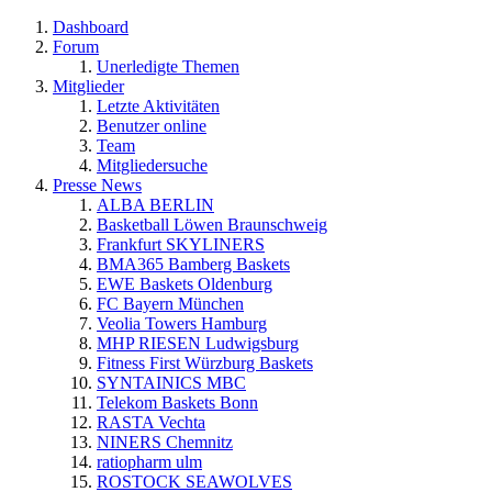
Dashboard
Forum
Unerledigte Themen
Mitglieder
Letzte Aktivitäten
Benutzer online
Team
Mitgliedersuche
Presse News
ALBA BERLIN
Basketball Löwen Braunschweig
Frankfurt SKYLINERS
BMA365 Bamberg Baskets
EWE Baskets Oldenburg
FC Bayern München
Veolia Towers Hamburg
MHP RIESEN Ludwigsburg
Fitness First Würzburg Baskets
SYNTAINICS MBC
Telekom Baskets Bonn
RASTA Vechta
NINERS Chemnitz
ratiopharm ulm
ROSTOCK SEAWOLVES