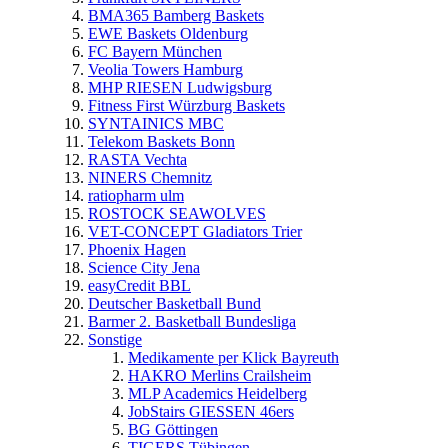
BMA365 Bamberg Baskets
EWE Baskets Oldenburg
FC Bayern München
Veolia Towers Hamburg
MHP RIESEN Ludwigsburg
Fitness First Würzburg Baskets
SYNTAINICS MBC
Telekom Baskets Bonn
RASTA Vechta
NINERS Chemnitz
ratiopharm ulm
ROSTOCK SEAWOLVES
VET-CONCEPT Gladiators Trier
Phoenix Hagen
Science City Jena
easyCredit BBL
Deutscher Basketball Bund
Barmer 2. Basketball Bundesliga
Sonstige
Medikamente per Klick Bayreuth
HAKRO Merlins Crailsheim
MLP Academics Heidelberg
JobStairs GIESSEN 46ers
BG Göttingen
TIGERS Tübingen