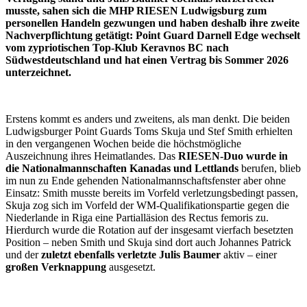
musste, sahen sich die MHP RIESEN Ludwigsburg zum
personellen Handeln gezwungen und haben deshalb ihre zweite
Nachverpflichtung getätigt: Point Guard Darnell Edge wechselt
vom zypriotischen Top-Klub Keravnos BC nach
Südwestdeutschland und hat einen Vertrag bis Sommer 2026
unterzeichnet.
Erstens kommt es anders und zweitens, als man denkt. Die beiden
Ludwigsburger Point Guards Toms Skuja und Stef Smith erhielten
in den vergangenen Wochen beide die höchstmögliche
Auszeichnung ihres Heimatlandes. Das
RIESEN-Duo wurde in
die Nationalmannschaften Kanadas und Lettlands
berufen, blieb
im nun zu Ende gehenden Nationalmannschaftsfenster aber ohne
Einsatz: Smith musste bereits im Vorfeld verletzungsbedingt passen,
Skuja zog sich im Vorfeld der WM-Qualifikationspartie gegen die
Niederlande in Riga eine Partialläsion des Rectus femoris zu.
Hierdurch wurde die Rotation auf der insgesamt vierfach besetzten
Position – neben Smith und Skuja sind dort auch Johannes Patrick
und der
zuletzt ebenfalls verletzte Julis Baumer
aktiv – einer
großen Verknappung
ausgesetzt.