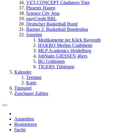
VET-CONCEPT Gladiators Trier
Phoenix Hagen
Science City Jena
easyCredit BBL
Deutscher Basketball Bund
Barmer 2. Basketball Bundesliga
Sonstige
Medikamente per Klick Bayreuth
HAKRO Merlins Crailsheim
MLP Academics Heidelberg
JobStairs GIESSEN 46ers
BG Göttingen
TIGERS Tübingen
Kalender
Termine
Karte
Tippspiel
Zuschauer Zahlen
Anmelden
Registrieren
Suche