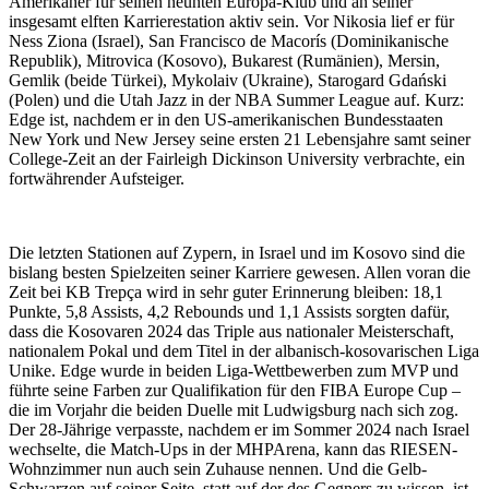
Amerikaner für seinen neunten Europa-Klub und an seiner
insgesamt elften Karrierestation aktiv sein. Vor Nikosia lief er für
Ness Ziona (Israel), San Francisco de Macorís (Dominikanische
Republik), Mitrovica (Kosovo), Bukarest (Rumänien), Mersin,
Gemlik (beide Türkei), Mykolaiv (Ukraine), Starogard Gdański
(Polen) und die Utah Jazz in der NBA Summer League auf. Kurz:
Edge ist, nachdem er in den US-amerikanischen Bundesstaaten
New York und New Jersey seine ersten 21 Lebensjahre samt seiner
College-Zeit an der Fairleigh Dickinson University verbrachte, ein
fortwährender Aufsteiger.
Die letzten Stationen auf Zypern, in Israel und im Kosovo sind die
bislang besten Spielzeiten seiner Karriere gewesen. Allen voran die
Zeit bei KB Trepça wird in sehr guter Erinnerung bleiben: 18,1
Punkte, 5,8 Assists, 4,2 Rebounds und 1,1 Assists sorgten dafür,
dass die Kosovaren 2024 das Triple aus nationaler Meisterschaft,
nationalem Pokal und dem Titel in der albanisch-kosovarischen Liga
Unike. Edge wurde in beiden Liga-Wettbewerben zum MVP und
führte seine Farben zur Qualifikation für den FIBA Europe Cup –
die im Vorjahr die beiden Duelle mit Ludwigsburg nach sich zog.
Der 28-Jährige verpasste, nachdem er im Sommer 2024 nach Israel
wechselte, die Match-Ups in der MHPArena, kann das RIESEN-
Wohnzimmer nun auch sein Zuhause nennen. Und die Gelb-
Schwarzen auf seiner Seite, statt auf der des Gegners zu wissen, ist