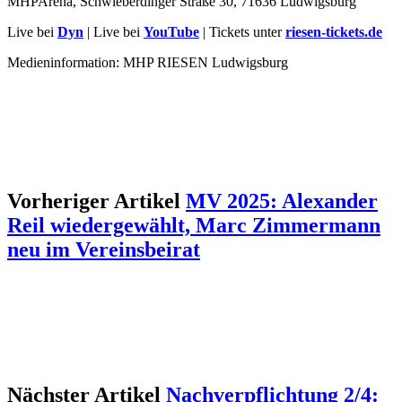
MHPArena, Schwieberdinger Straße 30, 71636 Ludwigsburg
Live bei
Dyn
| Live bei
YouTube
| Tickets unter
riesen-tickets.de
Medieninformation: MHP RIESEN Ludwigsburg
Vorheriger Artikel
MV 2025: Alexander
Reil wiedergewählt, Marc Zimmermann
neu im Vereinsbeirat
Nächster Artikel
Nachverpflichtung 2/4: