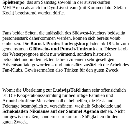
Spieltempo
, das am Samstag sowohl in der ausverkauften
MHPArena als auch im Dyn-Livestream (mit Kommentator Stefan
Koch) begeisternd werden dürfte.
Fans beider Seiten, die anlässlich des Südwest-Krachers beidseitig
personenstark daherkommen werden, können sich bereits vorab
einheizen: Die
Barock Pirates Ludwigsburg
laden ab 18 Uhr zum
gemeinsamen
Glühwein- und Punsch-Umtrunk
ein. Dieser ist ob
der Wetterprognose nicht nur wärmend, sondern historisch
betrachtet und in den letzten Jahren zu einem sehr geselligen
Adventsauftakt geworden – und unterstützt zusätzlich die Arbeit des
Fan-Klubs. Gewissermaßen also Trinken für den guten Zweck.
Womit die Überleitung zur
LudwigsTafel
dann sehr offensichtlich
ist: Die Kooperationssammlung für bedürftige Familien und
Armutsbetroffene Menschen soll dabei helfen, die Fest- und
Feiertage bestmöglich zu verschönern, weshalb Schokolade und
Schokoladen-Nikoläuse auf der Sammel-Agenda
stehen. Nicht
nur gewissermaßen, sondern sehr konkret: Süßigkeiten für den
guten Zweck.