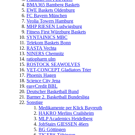
BMA365 Bamberg Baskets
EWE Baskets Oldenburg
FC Bayern München
Veolia Towers Hamburg
MHP RIESEN Ludwigsburg
Fitness First Würzburg Baskets
SYNTAINICS MBC
Telekom Baskets Bonn
RASTA Vechta
NINERS Chemnitz
ratiopharm ulm
ROSTOCK SEAWOLVES
VET-CONCEPT Gladiators Trier
Phoenix Hagen
Science City Jena
easyCredit BBL
Deutscher Basketball Bund
Barmer 2. Basketball Bundesliga
Sonstige
Medikamente per Klick Bayreuth
HAKRO Merlins Crailsheim
MLP Academics Heidelberg
JobStairs GIESSEN 46ers
BG Göttingen
TIGERS Tübingen