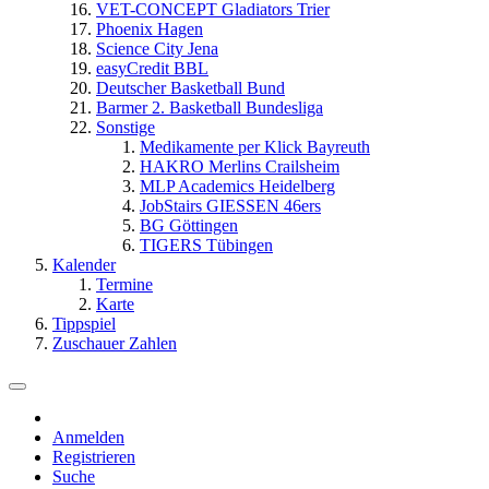
VET-CONCEPT Gladiators Trier
Phoenix Hagen
Science City Jena
easyCredit BBL
Deutscher Basketball Bund
Barmer 2. Basketball Bundesliga
Sonstige
Medikamente per Klick Bayreuth
HAKRO Merlins Crailsheim
MLP Academics Heidelberg
JobStairs GIESSEN 46ers
BG Göttingen
TIGERS Tübingen
Kalender
Termine
Karte
Tippspiel
Zuschauer Zahlen
Anmelden
Registrieren
Suche