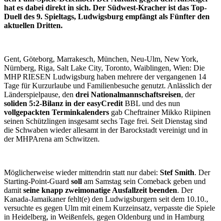
hat es dabei direkt in sich. Der Südwest-Kracher ist das Top-
Duell des 9. Spieltags, Ludwigsburg empfängt als Fünfter den
aktuellen Dritten.
Gent, Göteborg, Marrakesch, München, Neu-Ulm, New York,
Nürnberg, Riga, Salt Lake City, Toronto, Waiblingen, Wien: Die
MHP RIESEN Ludwigsburg haben mehrere der vergangenen 14
Tage für Kurzurlaube und Familienbesuche genutzt. Anlässlich der
Länderspielpause, den
drei Nationalmannschaftsreisen
, der
soliden 5:2-Bilanz in der easyCredit
BBL und des nun
vollgepackten Terminkalenders
gab Cheftrainer Mikko Riipinen
seinen Schützlingen insgesamt sechs Tage frei. Seit Dienstag sind
die Schwaben wieder allesamt in der Barockstadt vereinigt und in
der MHPArena am Schwitzen.
Möglicherweise wieder mittendrin statt nur dabei:
Stef Smith
. Der
Starting-Point-Guard
soll
am Samstag sein Comeback geben und
damit
seine knapp zweimonatige Ausfallzeit beenden
. Der
Kanada-Jamaikaner fehlt(e) den Ludwigsburgern seit dem 10.10.,
versuchte es gegen Ulm mit einem Kurzeinsatz, verpasste die Spiele
in Heidelberg, in Weißenfels, gegen Oldenburg und in Hamburg