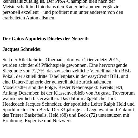
keinesfalls zufällig ist. Der ProA-Champion hielt nach der
Meisterschaft im Unterhaus den Kader beisammen, ergänzte
personell exzellent – und profitiert nun unter anderem von den
erarbeiteten Automatismen.
Der Gaius Appuleius Diocles der Neuzeit:
Jacques Schneider
Seit der Rückkehr ins Oberhaus, dort war Trier zuletzt 2015,
wurden acht der elf Pflichtspiele gewonnen. Eine hervorragende
Siegquote von 72,7%, das zwischenzeitliche Viertelfinale im BBL
Pokal, der aktuell dritte Tabellenplatz in der easyCredit BBL und
eine Dauer-Euphorie der generell nicht zurückhaltenden
Moselstädter sind die Folge. Bester Nebenaspekt: Bereits jetzt,
Anfang Dezember, ist der Klassenverbleib von Augusta Treverorum
wahrscheinlich bis erwartbar. Das dafür maßgebliche Trio:
Headcoach Jacques Schneider, der sportliche Leiter Ralph Held und
Sportdirektor Don Beck. Der 33-jährige ist Gegenwart und Zukunft
des Trierer Basketballs, Held (68) und Beck (72) unterstützen mit
Erfahrung, Expertise und Netzwerk.