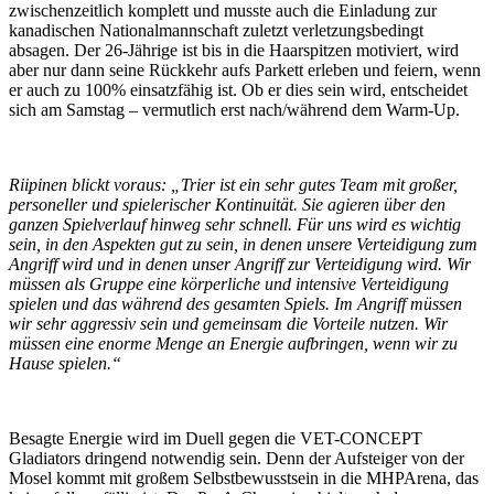
zwischenzeitlich komplett und musste auch die Einladung zur
kanadischen Nationalmannschaft zuletzt verletzungsbedingt
absagen. Der 26-Jährige ist bis in die Haarspitzen motiviert, wird
aber nur dann seine Rückkehr aufs Parkett erleben und feiern, wenn
er auch zu 100% einsatzfähig ist. Ob er dies sein wird, entscheidet
sich am Samstag – vermutlich erst nach/während dem Warm-Up.
Riipinen blickt voraus: „Trier ist ein sehr gutes Team mit großer,
personeller und spielerischer Kontinuität. Sie agieren über den
ganzen Spielverlauf hinweg sehr schnell. Für uns wird es wichtig
sein, in den Aspekten gut zu sein, in denen unsere Verteidigung zum
Angriff wird und in denen unser Angriff zur Verteidigung wird. Wir
müssen als Gruppe eine körperliche und intensive Verteidigung
spielen und das während des gesamten Spiels. Im Angriff müssen
wir sehr aggressiv sein und gemeinsam die Vorteile nutzen. Wir
müssen eine enorme Menge an Energie aufbringen, wenn wir zu
Hause spielen.“
Besagte Energie wird im Duell gegen die VET-CONCEPT
Gladiators dringend notwendig sein. Denn der Aufsteiger von der
Mosel kommt mit großem Selbstbewusstsein in die MHPArena, das