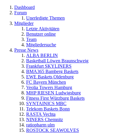
Dashboard
Forum
Unerledigte Themen
Mitglieder
Letzte Aktivitäten
Benutzer online
Team
Mitgliedersuche
Presse News
ALBA BERLIN
Basketball Löwen Braunschweig
Frankfurt SKYLINERS
BMA365 Bamberg Baskets
EWE Baskets Oldenburg
FC Bayern München
Veolia Towers Hamburg
MHP RIESEN Ludwigsburg
Fitness First Würzburg Baskets
SYNTAINICS MBC
Telekom Baskets Bonn
RASTA Vechta
NINERS Chemnitz
ratiopharm ulm
ROSTOCK SEAWOLVES