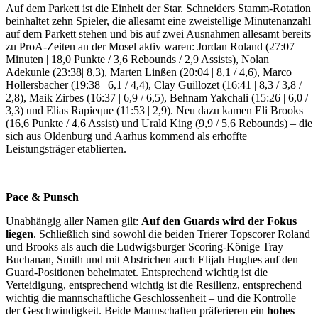
Auf dem Parkett ist die Einheit der Star. Schneiders Stamm-Rotation
beinhaltet zehn Spieler, die allesamt eine zweistellige Minutenanzahl
auf dem Parkett stehen und bis auf zwei Ausnahmen allesamt bereits
zu ProA-Zeiten an der Mosel aktiv waren: Jordan Roland (27:07
Minuten | 18,0 Punkte / 3,6 Rebounds / 2,9 Assists), Nolan
Adekunle (23:38| 8,3), Marten Linßen (20:04 | 8,1 / 4,6), Marco
Hollersbacher (19:38 | 6,1 / 4,4), Clay Guillozet (16:41 | 8,3 / 3,8 /
2,8), Maik Zirbes (16:37 | 6,9 / 6,5), Behnam Yakchali (15:26 | 6,0 /
3,3) und Elias Rapieque (11:53 | 2,9). Neu dazu kamen Eli Brooks
(16,6 Punkte / 4,6 Assist) und Urald King (9,9 / 5,6 Rebounds) – die
sich aus Oldenburg und Aarhus kommend als erhoffte
Leistungsträger etablierten.
Pace & Punsch
Unabhängig aller Namen gilt:
Auf den Guards wird der Fokus
liegen
. Schließlich sind sowohl die beiden Trierer Topscorer Roland
und Brooks als auch die Ludwigsburger Scoring-Könige Tray
Buchanan, Smith und mit Abstrichen auch Elijah Hughes auf den
Guard-Positionen beheimatet. Entsprechend wichtig ist die
Verteidigung, entsprechend wichtig ist die Resilienz, entsprechend
wichtig die mannschaftliche Geschlossenheit – und die Kontrolle
der Geschwindigkeit. Beide Mannschaften präferieren ein
hohes