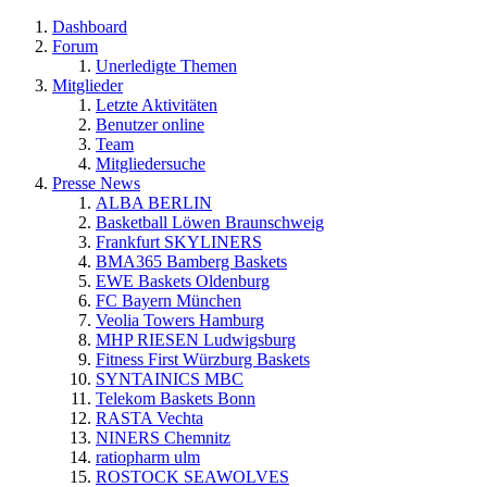
Dashboard
Forum
Unerledigte Themen
Mitglieder
Letzte Aktivitäten
Benutzer online
Team
Mitgliedersuche
Presse News
ALBA BERLIN
Basketball Löwen Braunschweig
Frankfurt SKYLINERS
BMA365 Bamberg Baskets
EWE Baskets Oldenburg
FC Bayern München
Veolia Towers Hamburg
MHP RIESEN Ludwigsburg
Fitness First Würzburg Baskets
SYNTAINICS MBC
Telekom Baskets Bonn
RASTA Vechta
NINERS Chemnitz
ratiopharm ulm
ROSTOCK SEAWOLVES