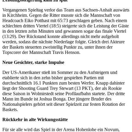
Vergangenen Spieltag verlor das Team aus Sachsen-Anhalt auswärts
in Kirchheim. Gegen die Ritter musste sich die Mannschaft von
Headcoach Eiko Potthast mit 65:73 geschlagen geben. Nach einem
schlechten dritten Viertel (18:5) steigerte sich die Leistung der Gäste
in den letzten zehn Minuten und gewannen sogar das finale Viertel
(13:29). Der Rückstand konnte allerdings nicht mehr aufgeholt
werden, sodass die nächste Niederlage folgte. Gleich drei Akteure
der Baskets steuerten zweistellig Punkte zu, unter ihnen der
Topscorer der Mannschaft Travis Henson.
Neue Gesichter, starke Impulse
Der US-Amerikaner stieß im Sommer zu den Aufsteigern und
etablierte sich in den zehn bisher gespielten Partien mit
durchschnittlich 16.1 Punkten zum besten Werfer. Knapp dahinter
liegt der Shooting Guard Trey Stewart (13 PKT), der als Rookie
diese Saison in Wolmirstedt seine Profilaufbahn startete. Der dritte
Mann im Bunde ist Joshua Bonga. Der jüngere Bruder des
Nationalspielers gehört seit dieser Spielzeit zur festen Rotation der
Baskets.
Rückkehr in alte Wirkungsstätte
Für sie alle wird das Spiel in der Arena Hohenlohe ein Novum,