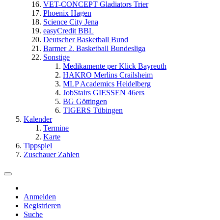
VET-CONCEPT Gladiators Trier
Phoenix Hagen
Science City Jena
easyCredit BBL
Deutscher Basketball Bund
Barmer 2. Basketball Bundesliga
Sonstige
Medikamente per Klick Bayreuth
HAKRO Merlins Crailsheim
MLP Academics Heidelberg
JobStairs GIESSEN 46ers
BG Göttingen
TIGERS Tübingen
Kalender
Termine
Karte
Tippspiel
Zuschauer Zahlen
Anmelden
Registrieren
Suche