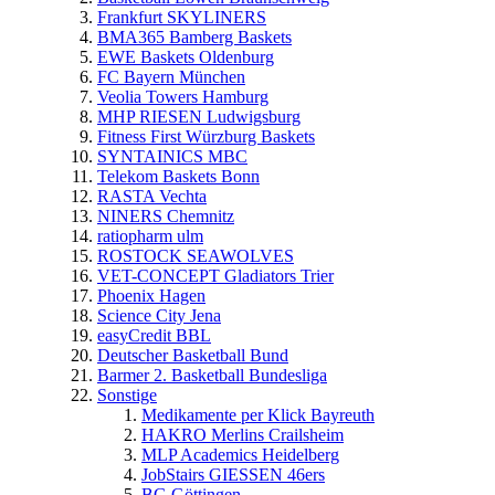
Frankfurt SKYLINERS
BMA365 Bamberg Baskets
EWE Baskets Oldenburg
FC Bayern München
Veolia Towers Hamburg
MHP RIESEN Ludwigsburg
Fitness First Würzburg Baskets
SYNTAINICS MBC
Telekom Baskets Bonn
RASTA Vechta
NINERS Chemnitz
ratiopharm ulm
ROSTOCK SEAWOLVES
VET-CONCEPT Gladiators Trier
Phoenix Hagen
Science City Jena
easyCredit BBL
Deutscher Basketball Bund
Barmer 2. Basketball Bundesliga
Sonstige
Medikamente per Klick Bayreuth
HAKRO Merlins Crailsheim
MLP Academics Heidelberg
JobStairs GIESSEN 46ers
BG Göttingen