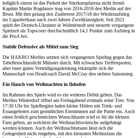
lediglich einem ist das Parkett der Stierkampfarena nicht fremd.
Kapitän Martin Bogdanov trug von 2016-2018 den Merlin auf der
Brust. Mit ihm gelang den Zauberern 2017/18 der Wiederaufstieg
ins Ligaoberhaus nach zwei Jahren Zweitklassigkeit. Seit 2021
spielt der Deutsch-Ukrainer in Wolmirstedt und steuerte vergangene
Spielzeit als Topscorer durchschnittlich 14,1 Punkte zum Aufstieg in
die ProA bei.
Stabile Defensive als Mittel zum Sieg
Die HAKRO Merlins setzten sich vergangenen Spieltag gegen das
Tabellenschlusslicht Münster durch. Mit schwachen Trefferquoten,
aber einer guten Verteidigungsleistung erkämpfte sich die
Mannschaft von Headcoach David McCray den siebten Saisonsieg.
Ein Hauch von Weihnachten in Ilshofen
Im Rahmen des Spiels wird es ein weiteres Debüt geben. Das
Merlins Winterdorf öffnet am Freitagabend erstmals seine Tore. Von
17:30 Uhr bis Spielbeginn laden kleine Hütten mit Trink- und
Essangeboten zum gemütlichen Einstimmen auf die Partie ein. Auch
einen festlich geschmückten Wunschbaum wird es für die kleinen
Fans geben, an welchem die Weihnachtswünsche aufgehängt
werden können. Auch der Weihnachtsmann lässt sich die
Gelegenheit nicht entgehen, mit den kleinsten Merlinsfans die