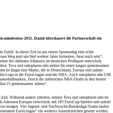
 mindestens 2031. Damit überdauert die Partnerschaft ein
Zufall. In dieser Zeit ist aus einem Sponsoring eine echte
n Weg jetzt um fünf weitere Jahre fortsetzen, freut mich sehr“,
iner der stärksten Allianzen im deutschen Profisport entwickelt.
Trikot. Teva und ratiopharm ulm stehen für einen langen gemeinsamen
m ist längst eine Marke, die in Deutschland, Europa und zuletzt
rm ulm-Logo in die EuroLeague und die NBA. Auch ratiopharm ulm GM
Basketballmarken. Durch die zahlreichen NBA-Drafts in den letzten
t fast 25 gemeinsamen Jahren”.
-Zeit. Während andere zitterten, setzten Teva und ratiopharm ulm im
all-Adressen Europas entwickelt, mit 185 EuroCup-Spielen und zuletzt
rs von morgen. Vier Jugend- und Nachwuchs-Bundesliga-Teams laufen
eneration EuroLeague“ ein weiteres Ausrufezeichen gesetzt werden.