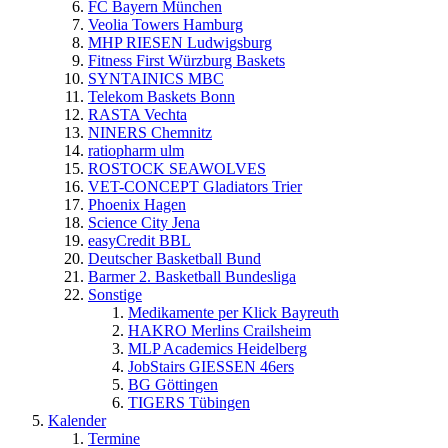
FC Bayern München
Veolia Towers Hamburg
MHP RIESEN Ludwigsburg
Fitness First Würzburg Baskets
SYNTAINICS MBC
Telekom Baskets Bonn
RASTA Vechta
NINERS Chemnitz
ratiopharm ulm
ROSTOCK SEAWOLVES
VET-CONCEPT Gladiators Trier
Phoenix Hagen
Science City Jena
easyCredit BBL
Deutscher Basketball Bund
Barmer 2. Basketball Bundesliga
Sonstige
Medikamente per Klick Bayreuth
HAKRO Merlins Crailsheim
MLP Academics Heidelberg
JobStairs GIESSEN 46ers
BG Göttingen
TIGERS Tübingen
Kalender
Termine