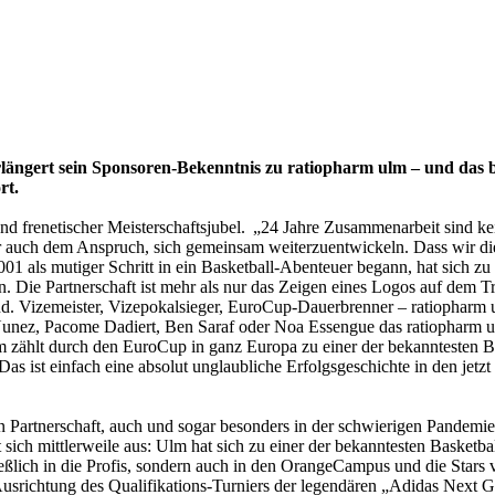
gert sein Sponsoren-Bekenntnis zu ratiopharm ulm – und das bis
rt.
 frenetischer Meisterschaftsjubel. „24 Jahre Zusammenarbeit sind kein 
 auch dem Anspruch, sich gemeinsam weiterzuentwickeln. Dass wir diese
 als mutiger Schritt in ein Basketball-Abenteuer begann, hat sich zu e
n. Die Partnerschaft ist mehr als nur das Zeigen eines Logos auf dem 
d. Vizemeister, Vizepokalsieger, EuroCup-Dauerbrenner – ratiopharm ul
n Nunez, Pacome Dadiert, Ben Saraf oder Noa Essengue das ratiopha
lm zählt durch den EuroCup in ganz Europa zu einer der bekanntesten 
as ist einfach eine absolut unglaubliche Erfolgsgeschichte in den jetz
n Partnerschaft, auch und sogar besonders in der schwierigen Pandemie
ich mittlerweile aus: Ulm hat sich zu einer der bekanntesten Basketb
ießlich in die Profis, sondern auch in den OrangeCampus und die Sta
usrichtung des Qualifikations-Turniers der legendären „Adidas Next G