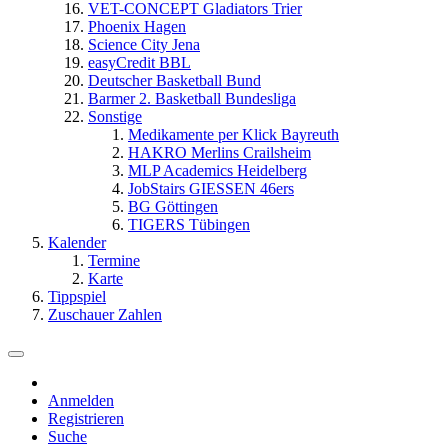
VET-CONCEPT Gladiators Trier
Phoenix Hagen
Science City Jena
easyCredit BBL
Deutscher Basketball Bund
Barmer 2. Basketball Bundesliga
Sonstige
Medikamente per Klick Bayreuth
HAKRO Merlins Crailsheim
MLP Academics Heidelberg
JobStairs GIESSEN 46ers
BG Göttingen
TIGERS Tübingen
Kalender
Termine
Karte
Tippspiel
Zuschauer Zahlen
Anmelden
Registrieren
Suche