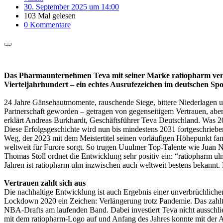
30. September 2025 um 14:00
103 Mal gelesen
0 Kommentare
Das Pharmaunternehmen Teva mit seiner Marke ratiopharm verlän
Vierteljahrhundert – ein echtes Ausrufezeichen im deutschen Spo
24 Jahre Gänsehautmomente, rauschende Siege, bittere Niederlagen und
Partnerschaft geworden – getragen von gegenseitigem Vertrauen, aber
erklärt Andreas Burkhardt, Geschäftsführer Teva Deutschland. Was 2001
Diese Erfolgsgeschichte wird nun bis mindestens 2031 fortgeschriebe
Weg, der 2023 mit dem Meistertitel seinen vorläufigen Höhepunkt fan
weltweit für Furore sorgt. So trugen Uuulmer Top-Talente wie Jua
Thomas Stoll ordnet die Entwicklung sehr positiv ein: “ratiopharm u
Jahren ist ratiopharm ulm inzwischen auch weltweit bestens bekannt. D
Vertrauen zahlt sich aus
Die nachhaltige Entwicklung ist auch Ergebnis einer unverbrüchliche
Lockdown 2020 ein Zeichen: Verlängerung trotz Pandemie. Das zahlt s
NBA-Drafts am laufenden Band. Dabei investiert Teva nicht ausschl
mit dem ratiopharm-Logo auf und Anfang des Jahres konnte mit der A