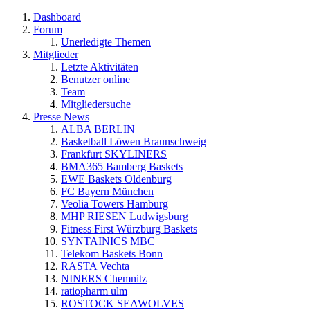
Dashboard
Forum
Unerledigte Themen
Mitglieder
Letzte Aktivitäten
Benutzer online
Team
Mitgliedersuche
Presse News
ALBA BERLIN
Basketball Löwen Braunschweig
Frankfurt SKYLINERS
BMA365 Bamberg Baskets
EWE Baskets Oldenburg
FC Bayern München
Veolia Towers Hamburg
MHP RIESEN Ludwigsburg
Fitness First Würzburg Baskets
SYNTAINICS MBC
Telekom Baskets Bonn
RASTA Vechta
NINERS Chemnitz
ratiopharm ulm
ROSTOCK SEAWOLVES