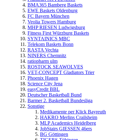
BMA365 Bamberg Baskets
EWE Baskets Oldenburg
FC Bayern München
Veolia Towers Hamburg
MHP RIESEN Ludwigsburg
Fitness First Würzburg Baskets
SYNTAINICS MBC
Telekom Baskets Bonn
RASTA Vechta
NINERS Chemnitz
ratiopharm ulm
ROSTOCK SEAWOLVES
VET-CONCEPT Gladiators Trier
Phoenix Hagen
Science City Jena
easyCredit BBL
Deutscher Basketball Bund
Barmer 2. Basketball Bundesliga
Sonstige
Medikamente per Klick Bayreuth
HAKRO Merlins Crailsheim
MLP Academics Heidelberg
JobStairs GIESSEN 46ers
BG Göttingen
TIGERS Tübingen