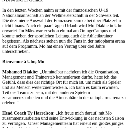
In den letzten Wochen nahm er mit der französischen U-19
Nationalmannschaft an der Weltmeisterschaft in der Schweiz teil.
Die dezimierte Auswahl der Franzosen kam dabei über Platz zehn
nicht hinaus. Nach ein paar Tagen Urlaub wird Mo Diakite in Ulm
erwartet. Im März war er schon einmal am OrangeCampus und
konnte neben der sportlichen Leitung auch die Athletiktrainer
begeistern. Als nächstes stehen nun die Fans in der ratiopharm arena
auf dem Programm. Mo hat einen Vertrag über drei Jahre
unterschrieben.
Bienvenue á Ulm, Mo
Mohamed Diakite:
„Unmittelbar nachdem ich die Organisation,
Management und Trainerstab kennenlernen durfte, hatte ich das
Gefühl, dass dies der richtige Ort für mich ist, um mich als Spieler
und als Mensch weiterzuentwickeln. Ich kann es kaum erwarten,
Teil des Teams zu sein, mit den anderen Spielern
zusammenzuarbeiten und die Atmosphäre in der ratiopharm arena zu
erleben.“
Head Coach Ty Harrelson:
„Ich freue mich darauf, mit Mo
zusammenzuarbeiten und seine Entwicklung in der nächsten Saison
zu verfolgen. Unser Managementteam hat erneut ein großes junges