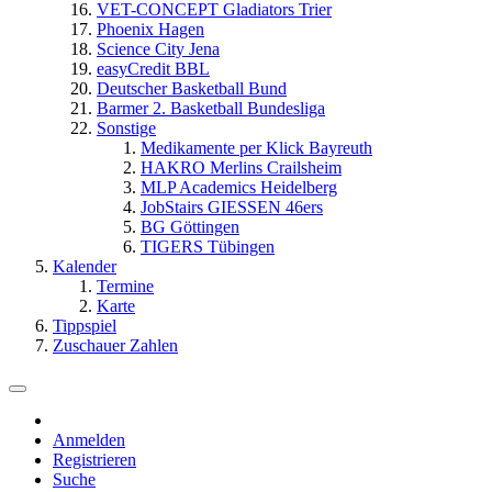
VET-CONCEPT Gladiators Trier
Phoenix Hagen
Science City Jena
easyCredit BBL
Deutscher Basketball Bund
Barmer 2. Basketball Bundesliga
Sonstige
Medikamente per Klick Bayreuth
HAKRO Merlins Crailsheim
MLP Academics Heidelberg
JobStairs GIESSEN 46ers
BG Göttingen
TIGERS Tübingen
Kalender
Termine
Karte
Tippspiel
Zuschauer Zahlen
Anmelden
Registrieren
Suche