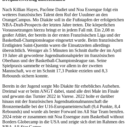
Nach Killian Hayes, Pacôme Dadiet und Noa Essengue folgt ein
weiteres französisches Talent dem Ruf der Uuulmer an den
OrangeCampus. Mo Diakite soll in die Fußstapfen der erfolgreichen
NBA-Draft-Prospects der letzten Jahre treten. Die körperlichen
Voraussetzungen hierzu bringt er in jedem Fall mit. Ein 2,08 m
großer Athlet, der bereits in der ersten Französischen Liga und der
Basketball-Championsleague eingesetzt wurde. Beim französischen
Erstligisten Saint-Quentin waren die Einsatzzeiten allerdings
übersichtlich. Weniger als 5 Minuten im Schnitt durfte der im April
19 Jahre alt gewordene Jugendnationalspieler im französischen
Oberhaus und der Basketball-Championsleague ran. Seine
Spielpraxis sammelte er bislang vor allem in der zweiten
Mannschaft, wo er im Schnitt 17,3 Punkte erzielen und 8,3
Rebounds sichern konnte.
Bereits in der Jugend sorgte Mo Diakite für erhebliches Aufsehen.
Dreimal war er beim ANGT dabei, stand alle drei Male im Finale
und gewann das Turnier 2022 in Varese. 2022 holte er darüber
hinaus mit der französischen Jugendnationalmannschaft die
Bronzemedaille bei der U16-Europameisterschaft (9,4 Punkte, 8,4
Rebounds) und wurde als bester Forward ins All Star Team berufen.
2024 reiste er zusammen mit Noa Essengue zum Basketball without
Borders Globecamp in die USA und zeigte sich dort im Rahmen des
NBA-All-Star Games.