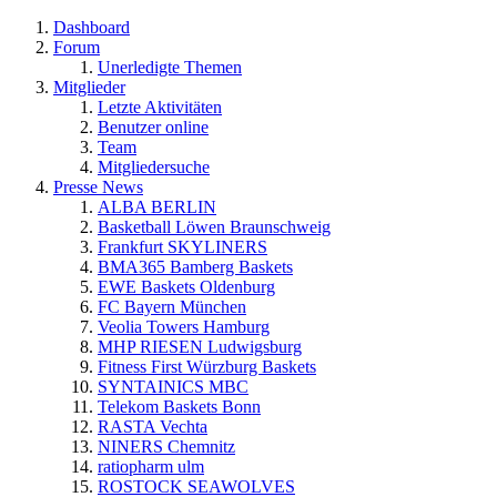
Dashboard
Forum
Unerledigte Themen
Mitglieder
Letzte Aktivitäten
Benutzer online
Team
Mitgliedersuche
Presse News
ALBA BERLIN
Basketball Löwen Braunschweig
Frankfurt SKYLINERS
BMA365 Bamberg Baskets
EWE Baskets Oldenburg
FC Bayern München
Veolia Towers Hamburg
MHP RIESEN Ludwigsburg
Fitness First Würzburg Baskets
SYNTAINICS MBC
Telekom Baskets Bonn
RASTA Vechta
NINERS Chemnitz
ratiopharm ulm
ROSTOCK SEAWOLVES