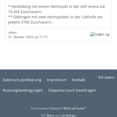
* Heidelberg mit einem Heimspiel in der SAP-Arena vor
10.454 Zuschauern.
** Göttingen mit zwei Heimspielen in der Lokhalle vor
jeweils 3700 Zuschauern.
villain
2
4
31. Oktober 2022 um 11:15
Stil ändern
Datenschutzerklärung
Impressum
Kontakt
Nutzungsbedingungen
Doppelaccount beantragen
Community-Software:
WoltLab Suite™
Stil:
Base
von
cls-design