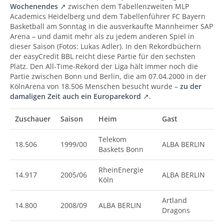
Wochenendes
zwischen dem Tabellenzweiten MLP
Academics Heidelberg und dem Tabellenführer FC Bayern
Basketball am Sonntag in die ausverkaufte Mannheimer SAP
Arena – und damit mehr als zu jedem anderen Spiel in
dieser Saison (Fotos: Lukas Adler). In den Rekordbüchern
der easyCredit BBL reicht diese Partie für den sechsten
Platz. Den All-Time-Rekord der Liga hält immer noch die
Partie zwischen Bonn und Berlin, die am 07.04.2000 in der
KölnArena von 18.506 Menschen besucht wurde –
zu der
damaligen Zeit auch ein Europarekord
.
Zuschauer
Saison
Heim
Gast
Telekom
18.506
1999/00
ALBA BERLIN
Baskets Bonn
RheinEnergie
14.917
2005/06
ALBA BERLIN
Köln
Artland
14.800
2008/09
ALBA BERLIN
Dragons