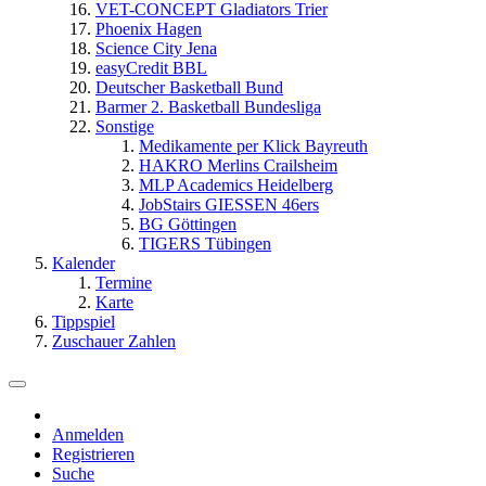
VET-CONCEPT Gladiators Trier
Phoenix Hagen
Science City Jena
easyCredit BBL
Deutscher Basketball Bund
Barmer 2. Basketball Bundesliga
Sonstige
Medikamente per Klick Bayreuth
HAKRO Merlins Crailsheim
MLP Academics Heidelberg
JobStairs GIESSEN 46ers
BG Göttingen
TIGERS Tübingen
Kalender
Termine
Karte
Tippspiel
Zuschauer Zahlen
Anmelden
Registrieren
Suche