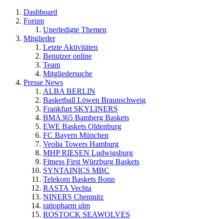
Dashboard
Forum
Unerledigte Themen
Mitglieder
Letzte Aktivitäten
Benutzer online
Team
Mitgliedersuche
Presse News
ALBA BERLIN
Basketball Löwen Braunschweig
Frankfurt SKYLINERS
BMA365 Bamberg Baskets
EWE Baskets Oldenburg
FC Bayern München
Veolia Towers Hamburg
MHP RIESEN Ludwigsburg
Fitness First Würzburg Baskets
SYNTAINICS MBC
Telekom Baskets Bonn
RASTA Vechta
NINERS Chemnitz
ratiopharm ulm
ROSTOCK SEAWOLVES