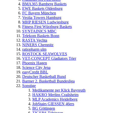
BMA365 Bamberg Baskets
EWE Baskets Oldenburg
FC Bayern München
Veolia Towers Hamburg
MHP RIESEN Ludwigsburg
Fitness First Würzburg Baskets
SYNTAINICS MBC
Telekom Baskets Bonn
RASTA Vechta
NINERS Chemnitz
ratiopharm ulm
ROSTOCK SEAWOLVES
VET-CONCEPT Gladiators Trier
Phoenix Hagen
Science City Jena
easyCredit BBL
Deutscher Basketball Bund
Barmer 2. Basketball Bundesliga
Sonstige
Medikamente per Klick Bayreuth
HAKRO Merlins Crailsheim
MLP Academics Heidelberg
JobStairs GIESSEN 46ers
BG Göttingen
TIGERS Tübingen