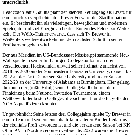
unterschrieb.
Headcoach Janis Gailitis plant den siebten Neuzugang als Ersatz für
einen noch zu verpflichtenden Power Forward der Startformation
ein. Er beschreibt ihn als vielseitigen, beweglichen und modernen
Spieler, der mit viel Energie an beiden Enden des Feldes zu Werke
geht. Der Wölfe-Trainer erwartet, dass sich Ty Brewer in
Weißenfels weiterentwickeln und den nächsten Schritt in seiner
Profikarriere gehen wird.
Der aus Meridian im US-Bundesstaat Mississippi stammende Neu-
Wolf spielte in seiner fünfjährigen Collegelaufbahn an drei
verschiedenen Hochschulen unweit seiner Heimat: Zunächst von
2018 bis 2020 an der Southeastern Louisiana University, danach bis
2022 an der East Tennessee State University und in der Saison
2022/23 an der University of Alabama at Birmingham. Hier gelang
ihm auch der größte Erfolg seiner Collegelaufbahn mit dem
Finaleinzug beim National Invitation Tournament, einem
Wettbewerb der besten Colleges, die sich nicht für die Playoffs der
NCAA qualifizieren konnten.
Ungewöhnlich: Seine letzten drei Collegejahre spielte Ty Brewer in
einem Team mit seinem eineinhalb Jahre älteren Bruder Ledarrius,
der ebenfalls Profi geworden ist und die vergangene Saison bei KK
Ohrid AV in Nordmazedonien verbrachte. 2022 waren die Brewer-