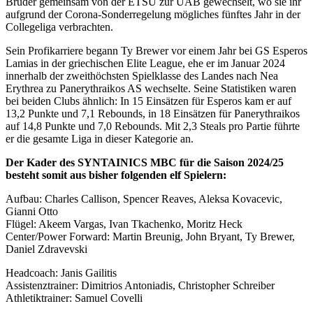
Brüder gemeinsam von der ETSU zur UAB gewechselt, wo sie ihr
aufgrund der Corona-Sonderregelung mögliches fünftes Jahr in der
Collegeliga verbrachten.
Sein Profikarriere begann Ty Brewer vor einem Jahr bei GS Esperos
Lamias in der griechischen Elite League, ehe er im Januar 2024
innerhalb der zweithöchsten Spielklasse des Landes nach Nea
Erythrea zu Panerythraikos AS wechselte. Seine Statistiken waren
bei beiden Clubs ähnlich: In 15 Einsätzen für Esperos kam er auf
13,2 Punkte und 7,1 Rebounds, in 18 Einsätzen für Panerythraikos
auf 14,8 Punkte und 7,0 Rebounds. Mit 2,3 Steals pro Partie führte
er die gesamte Liga in dieser Kategorie an.
Der Kader des SYNTAINICS MBC für die Saison 2024/25
besteht somit aus bisher folgenden elf Spielern:
Aufbau: Charles Callison, Spencer Reaves, Aleksa Kovacevic,
Gianni Otto
Flügel: Akeem Vargas, Ivan Tkachenko, Moritz Heck
Center/Power Forward: Martin Breunig, John Bryant, Ty Brewer,
Daniel Zdravevski
Headcoach: Janis Gailitis
Assistenztrainer: Dimitrios Antoniadis, Christopher Schreiber
Athletiktrainer: Samuel Covelli