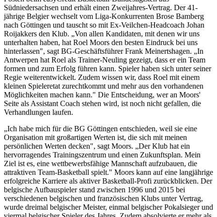
Südniedersachsen und erhält einen Zweijahres-Vertrag. Der 41-
jährige Belgier wechselt vom Liga-Konkurrenten Brose Bamberg
nach Göttingen und tauscht so mit Ex-Veilchen-Headcoach Johan
Roijakkers den Klub. „Von allen Kandidaten, mit denen wir uns
unterhalten haben, hat Roel Moors den besten Eindruck bei uns
hinterlassen", sagt BG-Geschäftsführer Frank Meinertshagen. „In
Antwerpen hat Roel als Trainer-Neuling gezeigt, dass er ein Team
formen und zum Erfolg führen kann. Spieler haben sich unter seiner
Regie weiterentwickelt. Zudem wissen wir, dass Roel mit einem
kleinen Spieleretat zurechtkommt und mehr aus den vorhandenen
Möglichkeiten machen kann." Die Entscheidung, wer an Moors'
Seite als Assistant Coach stehen wird, ist noch nicht gefallen, die
Verhandlungen laufen.
„Ich habe mich für die BG Göttingen entschieden, weil sie eine
Organisation mit großartigen Werten ist, die sich mit meinen
persönlichen Werten decken", sagt Moors. „Der Klub hat ein
hervorragendes Trainingszentrum und einen Zukunftsplan. Mein
Ziel ist es, eine wettbewerbsfähige Mannschaft aufzubauen, die
attraktiven Team-Basketball spielt." Moors kann auf eine langjährige
erfolgreiche Karriere als aktiver Basketball-Profi zurückblicken. Der
belgische Aufbauspieler stand zwischen 1996 und 2015 bei
verschiedenen belgischen und französischen Klubs unter Vertrag,
wurde dreimal belgischer Meister, einmal belgischer Pokalsieger und
viermal belgischer Spieler des Jahres. Zudem absolvierte er mehr als