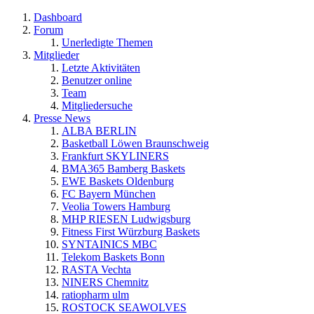
Dashboard
Forum
Unerledigte Themen
Mitglieder
Letzte Aktivitäten
Benutzer online
Team
Mitgliedersuche
Presse News
ALBA BERLIN
Basketball Löwen Braunschweig
Frankfurt SKYLINERS
BMA365 Bamberg Baskets
EWE Baskets Oldenburg
FC Bayern München
Veolia Towers Hamburg
MHP RIESEN Ludwigsburg
Fitness First Würzburg Baskets
SYNTAINICS MBC
Telekom Baskets Bonn
RASTA Vechta
NINERS Chemnitz
ratiopharm ulm
ROSTOCK SEAWOLVES