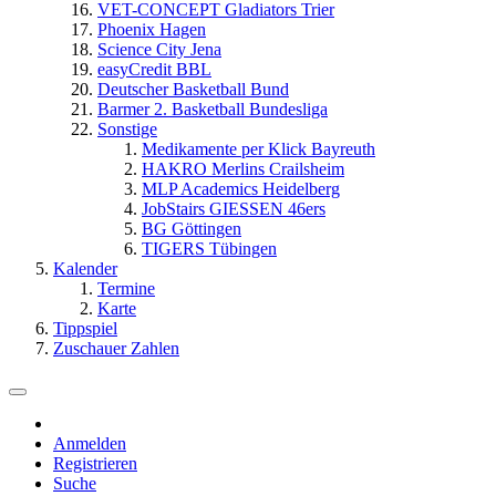
VET-CONCEPT Gladiators Trier
Phoenix Hagen
Science City Jena
easyCredit BBL
Deutscher Basketball Bund
Barmer 2. Basketball Bundesliga
Sonstige
Medikamente per Klick Bayreuth
HAKRO Merlins Crailsheim
MLP Academics Heidelberg
JobStairs GIESSEN 46ers
BG Göttingen
TIGERS Tübingen
Kalender
Termine
Karte
Tippspiel
Zuschauer Zahlen
Anmelden
Registrieren
Suche