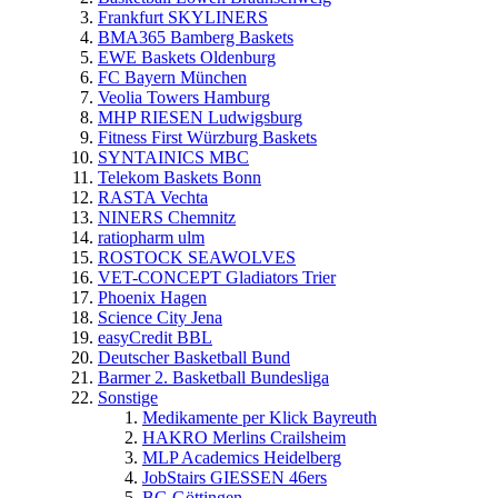
Frankfurt SKYLINERS
BMA365 Bamberg Baskets
EWE Baskets Oldenburg
FC Bayern München
Veolia Towers Hamburg
MHP RIESEN Ludwigsburg
Fitness First Würzburg Baskets
SYNTAINICS MBC
Telekom Baskets Bonn
RASTA Vechta
NINERS Chemnitz
ratiopharm ulm
ROSTOCK SEAWOLVES
VET-CONCEPT Gladiators Trier
Phoenix Hagen
Science City Jena
easyCredit BBL
Deutscher Basketball Bund
Barmer 2. Basketball Bundesliga
Sonstige
Medikamente per Klick Bayreuth
HAKRO Merlins Crailsheim
MLP Academics Heidelberg
JobStairs GIESSEN 46ers
BG Göttingen