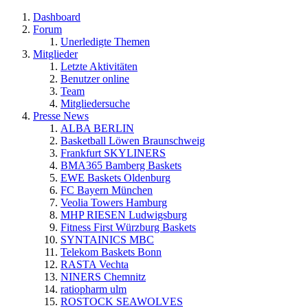
Dashboard
Forum
Unerledigte Themen
Mitglieder
Letzte Aktivitäten
Benutzer online
Team
Mitgliedersuche
Presse News
ALBA BERLIN
Basketball Löwen Braunschweig
Frankfurt SKYLINERS
BMA365 Bamberg Baskets
EWE Baskets Oldenburg
FC Bayern München
Veolia Towers Hamburg
MHP RIESEN Ludwigsburg
Fitness First Würzburg Baskets
SYNTAINICS MBC
Telekom Baskets Bonn
RASTA Vechta
NINERS Chemnitz
ratiopharm ulm
ROSTOCK SEAWOLVES