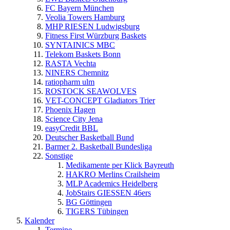
FC Bayern München
Veolia Towers Hamburg
MHP RIESEN Ludwigsburg
Fitness First Würzburg Baskets
SYNTAINICS MBC
Telekom Baskets Bonn
RASTA Vechta
NINERS Chemnitz
ratiopharm ulm
ROSTOCK SEAWOLVES
VET-CONCEPT Gladiators Trier
Phoenix Hagen
Science City Jena
easyCredit BBL
Deutscher Basketball Bund
Barmer 2. Basketball Bundesliga
Sonstige
Medikamente per Klick Bayreuth
HAKRO Merlins Crailsheim
MLP Academics Heidelberg
JobStairs GIESSEN 46ers
BG Göttingen
TIGERS Tübingen
Kalender
Termine