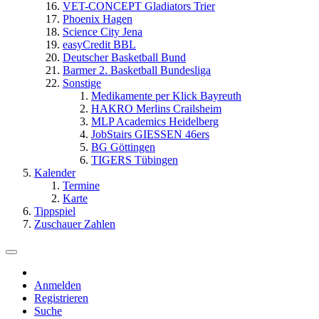
VET-CONCEPT Gladiators Trier
Phoenix Hagen
Science City Jena
easyCredit BBL
Deutscher Basketball Bund
Barmer 2. Basketball Bundesliga
Sonstige
Medikamente per Klick Bayreuth
HAKRO Merlins Crailsheim
MLP Academics Heidelberg
JobStairs GIESSEN 46ers
BG Göttingen
TIGERS Tübingen
Kalender
Termine
Karte
Tippspiel
Zuschauer Zahlen
Anmelden
Registrieren
Suche