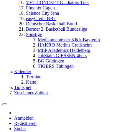
VET-CONCEPT Gladiators Trier
Phoenix Hagen
Science City Jena
easyCredit BBL
Deutscher Basketball Bund
Barmer 2. Basketball Bundesliga
Sonstige
Medikamente per Klick Bayreuth
HAKRO Merlins Crailsheim
MLP Academics Heidelberg
JobStairs GIESSEN 46ers
BG Göttingen
TIGERS Tübingen
Kalender
Termine
Karte
Tippspiel
Zuschauer Zahlen
Anmelden
Registrieren
Suche