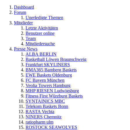
Dashboard
Forum
Unerledigte Themen
Mitglieder
Letzte Aktivitäten
Benutzer online
Team
Mitgliedersuche
Presse News
ALBA BERLIN
Basketball Löwen Braunschweig
Frankfurt SKYLINERS
BMA365 Bamberg Baskets
EWE Baskets Oldenburg
FC Bayern München
Veolia Towers Hamburg
MHP RIESEN Ludwigsburg
Fitness First Würzburg Baskets
SYNTAINICS MBC
Telekom Baskets Bonn
RASTA Vechta
NINERS Chemnitz
ratiopharm ulm
ROSTOCK SEAWOLVES