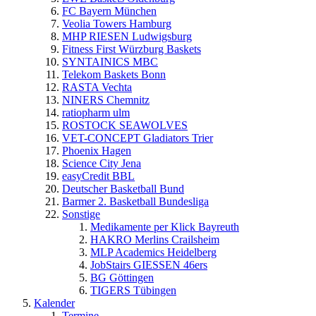
FC Bayern München
Veolia Towers Hamburg
MHP RIESEN Ludwigsburg
Fitness First Würzburg Baskets
SYNTAINICS MBC
Telekom Baskets Bonn
RASTA Vechta
NINERS Chemnitz
ratiopharm ulm
ROSTOCK SEAWOLVES
VET-CONCEPT Gladiators Trier
Phoenix Hagen
Science City Jena
easyCredit BBL
Deutscher Basketball Bund
Barmer 2. Basketball Bundesliga
Sonstige
Medikamente per Klick Bayreuth
HAKRO Merlins Crailsheim
MLP Academics Heidelberg
JobStairs GIESSEN 46ers
BG Göttingen
TIGERS Tübingen
Kalender
Termine