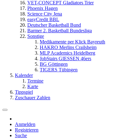
VET-CONCEPT Gladiators Trier
Phoenix Hagen
Science City Jena
easyCredit BBL
Deutscher Basketball Bund
Barmer 2. Basketball Bundesliga
Sonstige
Medikamente per Klick Bayreuth
HAKRO Merlins Crailsheim
MLP Academics Heidelberg
JobStairs GIESSEN 46ers
BG Göttingen
TIGERS Tübingen
Kalender
Termine
Karte
Tippspiel
Zuschauer Zahlen
Anmelden
Registrieren
Suche