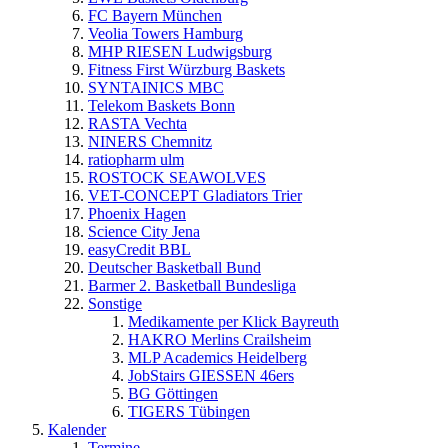
FC Bayern München
Veolia Towers Hamburg
MHP RIESEN Ludwigsburg
Fitness First Würzburg Baskets
SYNTAINICS MBC
Telekom Baskets Bonn
RASTA Vechta
NINERS Chemnitz
ratiopharm ulm
ROSTOCK SEAWOLVES
VET-CONCEPT Gladiators Trier
Phoenix Hagen
Science City Jena
easyCredit BBL
Deutscher Basketball Bund
Barmer 2. Basketball Bundesliga
Sonstige
Medikamente per Klick Bayreuth
HAKRO Merlins Crailsheim
MLP Academics Heidelberg
JobStairs GIESSEN 46ers
BG Göttingen
TIGERS Tübingen
Kalender
Termine