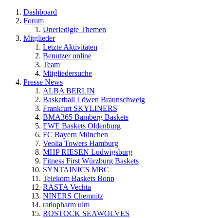
Dashboard
Forum
Unerledigte Themen
Mitglieder
Letzte Aktivitäten
Benutzer online
Team
Mitgliedersuche
Presse News
ALBA BERLIN
Basketball Löwen Braunschweig
Frankfurt SKYLINERS
BMA365 Bamberg Baskets
EWE Baskets Oldenburg
FC Bayern München
Veolia Towers Hamburg
MHP RIESEN Ludwigsburg
Fitness First Würzburg Baskets
SYNTAINICS MBC
Telekom Baskets Bonn
RASTA Vechta
NINERS Chemnitz
ratiopharm ulm
ROSTOCK SEAWOLVES