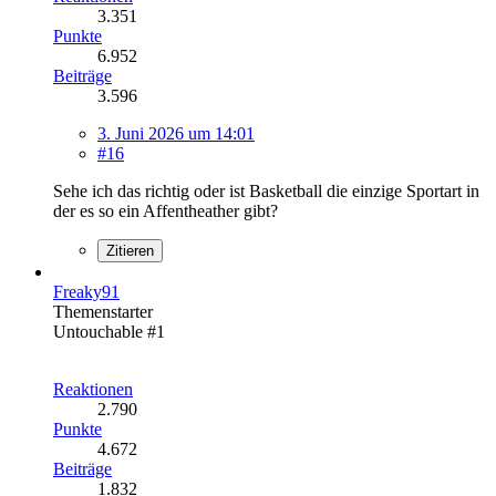
3.351
Punkte
6.952
Beiträge
3.596
3. Juni 2026 um 14:01
#16
Sehe ich das richtig oder ist Basketball die einzige Sportart in
der es so ein Affentheather gibt?
Zitieren
Freaky91
Themenstarter
Untouchable #1
Reaktionen
2.790
Punkte
4.672
Beiträge
1.832