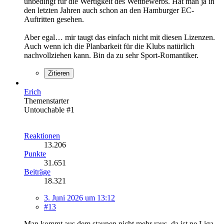
unbedingt für die Wertigkeit des Wettbewerbs. Hat man ja in
den letzten Jahren auch schon an den Hamburger EC-
Auftritten gesehen.
Aber egal… mir taugt das einfach nicht mit diesen Lizenzen.
Auch wenn ich die Planbarkeit für die Klubs natürlich
nachvollziehen kann. Bin da zu sehr Sport-Romantiker.
Zitieren
Erich
Themenstarter
Untouchable #1
Reaktionen
13.206
Punkte
31.651
Beiträge
18.321
3. Juni 2026 um 13:12
#13
Man kommt aus dem staunen nicht mehr raus, da ist ne Liga