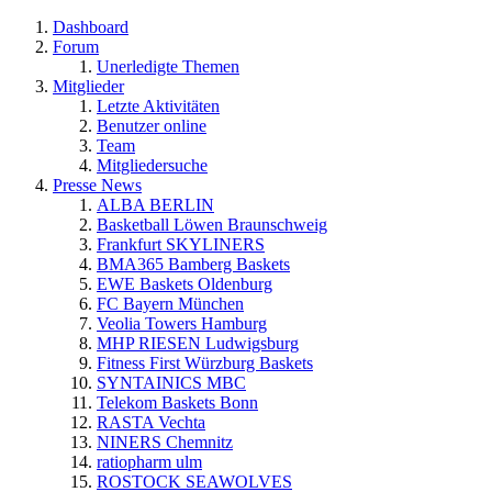
Dashboard
Forum
Unerledigte Themen
Mitglieder
Letzte Aktivitäten
Benutzer online
Team
Mitgliedersuche
Presse News
ALBA BERLIN
Basketball Löwen Braunschweig
Frankfurt SKYLINERS
BMA365 Bamberg Baskets
EWE Baskets Oldenburg
FC Bayern München
Veolia Towers Hamburg
MHP RIESEN Ludwigsburg
Fitness First Würzburg Baskets
SYNTAINICS MBC
Telekom Baskets Bonn
RASTA Vechta
NINERS Chemnitz
ratiopharm ulm
ROSTOCK SEAWOLVES