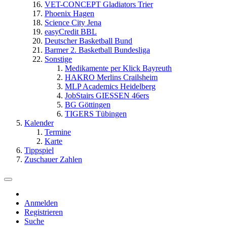
VET-CONCEPT Gladiators Trier
Phoenix Hagen
Science City Jena
easyCredit BBL
Deutscher Basketball Bund
Barmer 2. Basketball Bundesliga
Sonstige
Medikamente per Klick Bayreuth
HAKRO Merlins Crailsheim
MLP Academics Heidelberg
JobStairs GIESSEN 46ers
BG Göttingen
TIGERS Tübingen
Kalender
Termine
Karte
Tippspiel
Zuschauer Zahlen
Anmelden
Registrieren
Suche