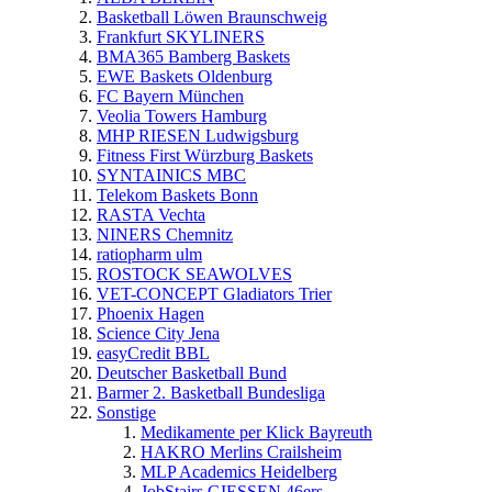
Basketball Löwen Braunschweig
Frankfurt SKYLINERS
BMA365 Bamberg Baskets
EWE Baskets Oldenburg
FC Bayern München
Veolia Towers Hamburg
MHP RIESEN Ludwigsburg
Fitness First Würzburg Baskets
SYNTAINICS MBC
Telekom Baskets Bonn
RASTA Vechta
NINERS Chemnitz
ratiopharm ulm
ROSTOCK SEAWOLVES
VET-CONCEPT Gladiators Trier
Phoenix Hagen
Science City Jena
easyCredit BBL
Deutscher Basketball Bund
Barmer 2. Basketball Bundesliga
Sonstige
Medikamente per Klick Bayreuth
HAKRO Merlins Crailsheim
MLP Academics Heidelberg
JobStairs GIESSEN 46ers