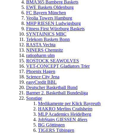
BMA365 Bamberg Baskets
EWE Baskets Oldenburg
FC Bayern München
Veolia Towers Hamburg
MHP RIESEN Ludwigsburg
Fitness First Würzburg Baskets
SYNTAINICS MBC
Telekom Baskets Bonn
RASTA Vechta
NINERS Chemnitz
ratiopharm ulm
ROSTOCK SEAWOLVES
VET-CONCEPT Gladiators Trier
Phoenix Hagen
Science City Jena
easyCredit BBL
Deutscher Basketball Bund
Barmer 2. Basketball Bundesliga
Sonstige
Medikamente per Klick Bayreuth
HAKRO Merlins Crailsheim
MLP Academics Heidelberg
JobStairs GIESSEN 46ers
BG Göttingen
TIGERS Tübingen