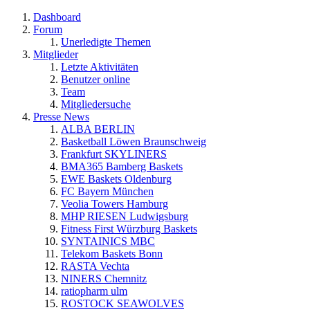
Dashboard
Forum
Unerledigte Themen
Mitglieder
Letzte Aktivitäten
Benutzer online
Team
Mitgliedersuche
Presse News
ALBA BERLIN
Basketball Löwen Braunschweig
Frankfurt SKYLINERS
BMA365 Bamberg Baskets
EWE Baskets Oldenburg
FC Bayern München
Veolia Towers Hamburg
MHP RIESEN Ludwigsburg
Fitness First Würzburg Baskets
SYNTAINICS MBC
Telekom Baskets Bonn
RASTA Vechta
NINERS Chemnitz
ratiopharm ulm
ROSTOCK SEAWOLVES