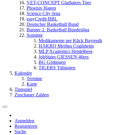
VET-CONCEPT Gladiators Trier
Phoenix Hagen
Science City Jena
easyCredit BBL
Deutscher Basketball Bund
Barmer 2. Basketball Bundesliga
Sonstige
Medikamente per Klick Bayreuth
HAKRO Merlins Crailsheim
MLP Academics Heidelberg
JobStairs GIESSEN 46ers
BG Göttingen
TIGERS Tübingen
Kalender
Termine
Karte
Tippspiel
Zuschauer Zahlen
Anmelden
Registrieren
Suche