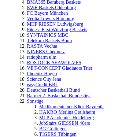
BMA365 Bamberg Baskets
EWE Baskets Oldenburg
FC Bayern München
Veolia Towers Hamburg
MHP RIESEN Ludwigsburg
Fitness First Würzburg Baskets
SYNTAINICS MBC
Telekom Baskets Bonn
RASTA Vechta
NINERS Chemnitz
ratiopharm ulm
ROSTOCK SEAWOLVES
VET-CONCEPT Gladiators Trier
Phoenix Hagen
Science City Jena
easyCredit BBL
Deutscher Basketball Bund
Barmer 2. Basketball Bundesliga
Sonstige
Medikamente per Klick Bayreuth
HAKRO Merlins Crailsheim
MLP Academics Heidelberg
JobStairs GIESSEN 46ers
BG Göttingen
TIGERS Tübingen