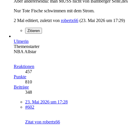
Aber andererseidla: man MUSS nicht von Bamberger Seite,des
Nur Tote Fische schwimmen mit dem Strom.
2 Mal editiert, zuletzt von
robertx66
(
23. Mai 2026 um 17:29
)
Zitieren
Ulmerin
Themenstarter
NBA Allstar
Reaktionen
457
Punkte
810
Beiträge
348
23. Mai 2026 um 17:28
#602
Zitat von robertx66