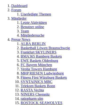
Dashboard
Forum
Unerledigte Themen
Mitglieder
Letzte Aktivitäten
Benutzer online
Team
Mitgliedersuche
Presse News
ALBA BERLIN
Basketball Löwen Braunschweig
Frankfurt SKYLINERS
BMA365 Bamberg Baskets
EWE Baskets Oldenburg
FC Bayern München
Veolia Towers Hamburg
MHP RIESEN Ludwigsburg
Fitness First Würzburg Baskets
SYNTAINICS MBC
Telekom Baskets Bonn
RASTA Vechta
NINERS Chemnitz
ratiopharm ulm
ROSTOCK SEAWOLVES