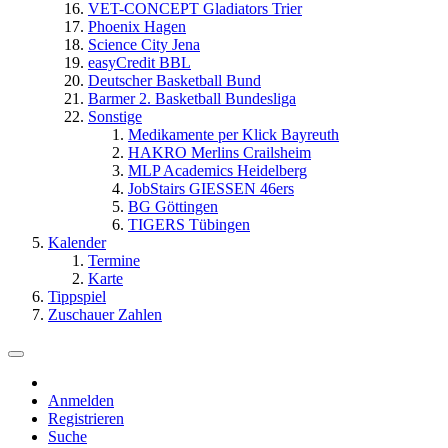
VET-CONCEPT Gladiators Trier
Phoenix Hagen
Science City Jena
easyCredit BBL
Deutscher Basketball Bund
Barmer 2. Basketball Bundesliga
Sonstige
Medikamente per Klick Bayreuth
HAKRO Merlins Crailsheim
MLP Academics Heidelberg
JobStairs GIESSEN 46ers
BG Göttingen
TIGERS Tübingen
Kalender
Termine
Karte
Tippspiel
Zuschauer Zahlen
Anmelden
Registrieren
Suche