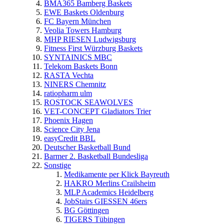
BMA365 Bamberg Baskets
EWE Baskets Oldenburg
FC Bayern München
Veolia Towers Hamburg
MHP RIESEN Ludwigsburg
Fitness First Würzburg Baskets
SYNTAINICS MBC
Telekom Baskets Bonn
RASTA Vechta
NINERS Chemnitz
ratiopharm ulm
ROSTOCK SEAWOLVES
VET-CONCEPT Gladiators Trier
Phoenix Hagen
Science City Jena
easyCredit BBL
Deutscher Basketball Bund
Barmer 2. Basketball Bundesliga
Sonstige
Medikamente per Klick Bayreuth
HAKRO Merlins Crailsheim
MLP Academics Heidelberg
JobStairs GIESSEN 46ers
BG Göttingen
TIGERS Tübingen