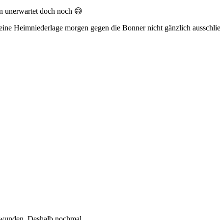
lin unerwartet doch noch 😅
auch eine Heimniederlage morgen gegen die Bonner nicht gänzlich ausschl
chwunden. Deshalb nochmal.