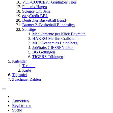
VET-CONCEPT Gladiators Trier
Phoenix Hagen
Science City Jena
easyCredit BBL
Deutscher Basketball Bund
Barmer 2. Basketball Bundesliga
Sonstige
Medikamente per Klick Bayreuth
HAKRO Merlins Crailsheim
MLP Academics Heidelberg
JobStairs GIESSEN 46ers
BG Göttingen
TIGERS Tübingen
Kalender
Termine
Karte
Tippspiel
Zuschauer Zahlen
Anmelden
Registrieren
Suche