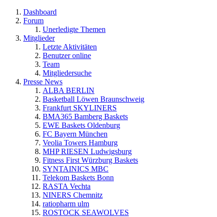
Dashboard
Forum
Unerledigte Themen
Mitglieder
Letzte Aktivitäten
Benutzer online
Team
Mitgliedersuche
Presse News
ALBA BERLIN
Basketball Löwen Braunschweig
Frankfurt SKYLINERS
BMA365 Bamberg Baskets
EWE Baskets Oldenburg
FC Bayern München
Veolia Towers Hamburg
MHP RIESEN Ludwigsburg
Fitness First Würzburg Baskets
SYNTAINICS MBC
Telekom Baskets Bonn
RASTA Vechta
NINERS Chemnitz
ratiopharm ulm
ROSTOCK SEAWOLVES