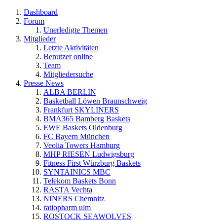
Dashboard
Forum
Unerledigte Themen
Mitglieder
Letzte Aktivitäten
Benutzer online
Team
Mitgliedersuche
Presse News
ALBA BERLIN
Basketball Löwen Braunschweig
Frankfurt SKYLINERS
BMA365 Bamberg Baskets
EWE Baskets Oldenburg
FC Bayern München
Veolia Towers Hamburg
MHP RIESEN Ludwigsburg
Fitness First Würzburg Baskets
SYNTAINICS MBC
Telekom Baskets Bonn
RASTA Vechta
NINERS Chemnitz
ratiopharm ulm
ROSTOCK SEAWOLVES