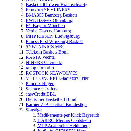
Basketball Löwen Braunschweig
Frankfurt SKYLINERS
BMA365 Bamberg Baskets
EWE Baskets Oldenburg
FC Bayern München
Veolia Towers Hamburg
MHP RIESEN Ludwigsburg
Fitness First Würzburg Baskets
SYNTAINICS MBC
Telekom Baskets Bonn
RASTA Vechta
NINERS Chemnitz
ratiopharm ulm
ROSTOCK SEAWOLVES
VET-CONCEPT Gladiators Trier
Phoenix Hagen
Science City Jena
easyCredit BBL
Deutscher Basketball Bund
Barmer 2. Basketball Bundesliga
Sonstige
Medikamente per Klick Bayreuth
HAKRO Merlins Crailsheim
MLP Academics Heidelberg
JobStairs GIESSEN 46ers