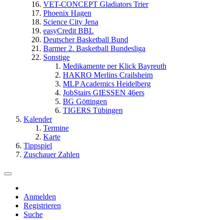
VET-CONCEPT Gladiators Trier
Phoenix Hagen
Science City Jena
easyCredit BBL
Deutscher Basketball Bund
Barmer 2. Basketball Bundesliga
Sonstige
Medikamente per Klick Bayreuth
HAKRO Merlins Crailsheim
MLP Academics Heidelberg
JobStairs GIESSEN 46ers
BG Göttingen
TIGERS Tübingen
Kalender
Termine
Karte
Tippspiel
Zuschauer Zahlen
Anmelden
Registrieren
Suche