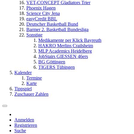
VET-CONCEPT Gladiators Trier
Phoenix Hagen
Science City Jena
easyCredit BBL
Deutscher Basketball Bund
Barmer 2. Basketball Bundesliga
Sonstige
Medikamente per Klick Bayreuth
HAKRO Merlins Crailsheim
MLP Academics Heidelberg
JobStairs GIESSEN 46ers
BG Göttingen
TIGERS Tübingen
Kalender
Termine
Karte
Tippspiel
Zuschauer Zahlen
Anmelden
Registrieren
Suche