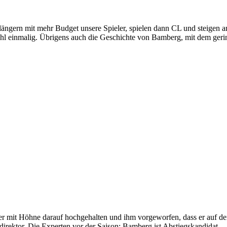
längern mit mehr Budget unsere Spieler, spielen dann CL und steigen 
hl einmalig. Übrigens auch die Geschichte von Bamberg, mit dem gerings
r mit Höhne darauf hochgehalten und ihm vorgeworfen, dass er auf de
rtdirektor. Die Experten vor der Saison: Bamberg ist Abstiegskandidat.