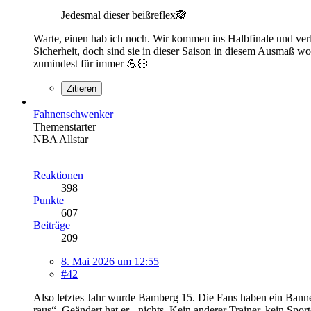
Jedesmal dieser beißreflex🙈
Warte, einen hab ich noch. Wir kommen ins Halbfinale und ver
Sicherheit, doch sind sie in dieser Saison in diesem Ausmaß wo
zumindest für immer 💪🏻
Zitieren
Fahnenschwenker
Themenstarter
NBA Allstar
Reaktionen
398
Punkte
607
Beiträge
209
8. Mai 2026 um 12:55
#42
Also letztes Jahr wurde Bamberg 15. Die Fans haben ein Banne
raus“. Geändert hat er - nichts. Kein anderer Trainer, kein Spo