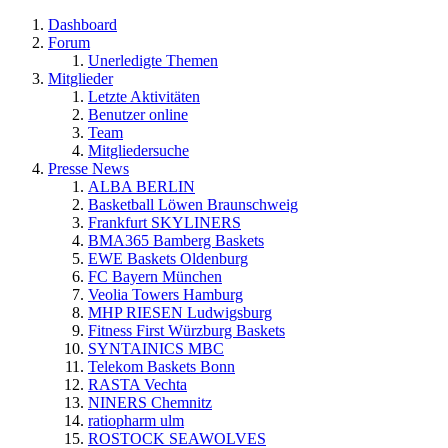
Dashboard
Forum
Unerledigte Themen
Mitglieder
Letzte Aktivitäten
Benutzer online
Team
Mitgliedersuche
Presse News
ALBA BERLIN
Basketball Löwen Braunschweig
Frankfurt SKYLINERS
BMA365 Bamberg Baskets
EWE Baskets Oldenburg
FC Bayern München
Veolia Towers Hamburg
MHP RIESEN Ludwigsburg
Fitness First Würzburg Baskets
SYNTAINICS MBC
Telekom Baskets Bonn
RASTA Vechta
NINERS Chemnitz
ratiopharm ulm
ROSTOCK SEAWOLVES