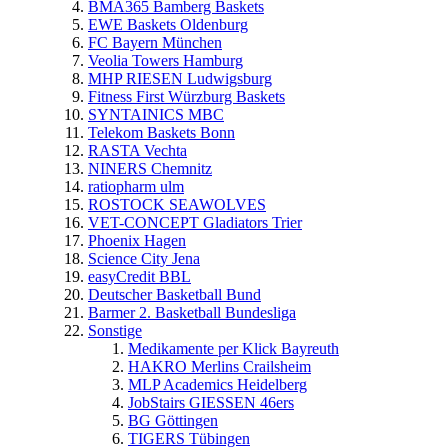
BMA365 Bamberg Baskets
EWE Baskets Oldenburg
FC Bayern München
Veolia Towers Hamburg
MHP RIESEN Ludwigsburg
Fitness First Würzburg Baskets
SYNTAINICS MBC
Telekom Baskets Bonn
RASTA Vechta
NINERS Chemnitz
ratiopharm ulm
ROSTOCK SEAWOLVES
VET-CONCEPT Gladiators Trier
Phoenix Hagen
Science City Jena
easyCredit BBL
Deutscher Basketball Bund
Barmer 2. Basketball Bundesliga
Sonstige
Medikamente per Klick Bayreuth
HAKRO Merlins Crailsheim
MLP Academics Heidelberg
JobStairs GIESSEN 46ers
BG Göttingen
TIGERS Tübingen