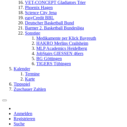
VET-CONCEPT Gladiators Trier
Phoenix Hagen
Science City Jena
easyCredit BBL
Deutscher Basketball Bund
Barmer 2. Basketball Bundesliga
Sonstige
Medikamente per Klick Bayreuth
HAKRO Merlins Crailsheim
MLP Academics Heidelberg
JobStairs GIESSEN 46ers
BG Göttingen
TIGERS Tübingen
Kalender
Termine
Karte
Tippspiel
Zuschauer Zahlen
Anmelden
Registrieren
Suche