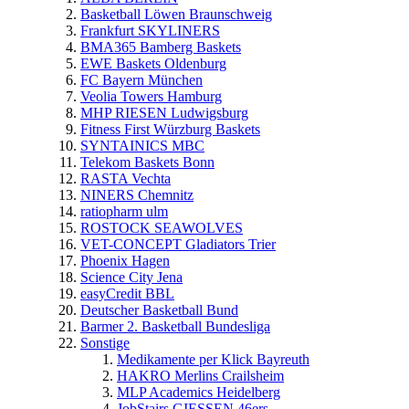
Basketball Löwen Braunschweig
Frankfurt SKYLINERS
BMA365 Bamberg Baskets
EWE Baskets Oldenburg
FC Bayern München
Veolia Towers Hamburg
MHP RIESEN Ludwigsburg
Fitness First Würzburg Baskets
SYNTAINICS MBC
Telekom Baskets Bonn
RASTA Vechta
NINERS Chemnitz
ratiopharm ulm
ROSTOCK SEAWOLVES
VET-CONCEPT Gladiators Trier
Phoenix Hagen
Science City Jena
easyCredit BBL
Deutscher Basketball Bund
Barmer 2. Basketball Bundesliga
Sonstige
Medikamente per Klick Bayreuth
HAKRO Merlins Crailsheim
MLP Academics Heidelberg
JobStairs GIESSEN 46ers