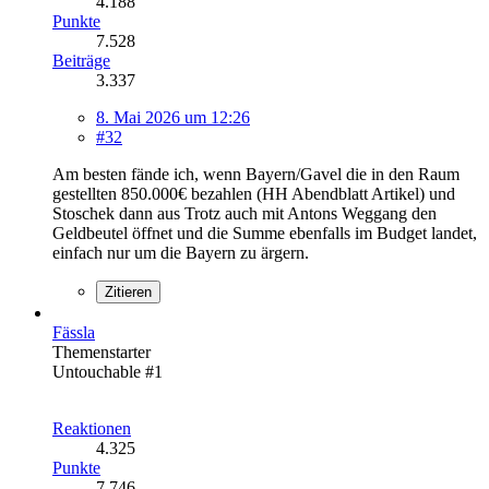
4.188
Punkte
7.528
Beiträge
3.337
8. Mai 2026 um 12:26
#32
Am besten fände ich, wenn Bayern/Gavel die in den Raum
gestellten 850.000€ bezahlen (HH Abendblatt Artikel) und
Stoschek dann aus Trotz auch mit Antons Weggang den
Geldbeutel öffnet und die Summe ebenfalls im Budget landet,
einfach nur um die Bayern zu ärgern.
Zitieren
Fässla
Themenstarter
Untouchable #1
Reaktionen
4.325
Punkte
7.746