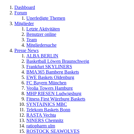
Dashboard
Forum
Unerledigte Themen
Mitglieder
Letzte Aktivitäten
Benutzer online
Team
Mitgliedersuche
Presse News
ALBA BERLIN
Basketball Löwen Braunschweig
Frankfurt SKYLINERS
BMA365 Bamberg Baskets
EWE Baskets Oldenburg
FC Bayern München
Veolia Towers Hamburg
MHP RIESEN Ludwigsburg
Fitness First Würzburg Baskets
SYNTAINICS MBC
Telekom Baskets Bonn
RASTA Vechta
NINERS Chemnitz
ratiopharm ulm
ROSTOCK SEAWOLVES