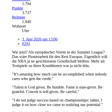
1.794
Punkte
3.737
Beiträge
1.940
Wohnort
Ulm
3. Juni 2026 um 13:06
#293
Wie jetzt? Als europäischer Verein in der Summer League?
Das wäre Pionierarbeit für den Rest Europas. Eigentlich will
die NBA ja ne geschlossene Gesellschaft bleiben. Mehr als
Testspiele zu ihren Konditionen war ja nicht drin.
"It’s amazing how much can be accomplished when nobody
cares who gets the credit."
"Talent is God given. Be humble. Fame is man-given. Be
grateful. Conceit is self-given. Be careful."
"I do not judge success based on championships; rather, I
judge it on how close we came to realizing our potential."