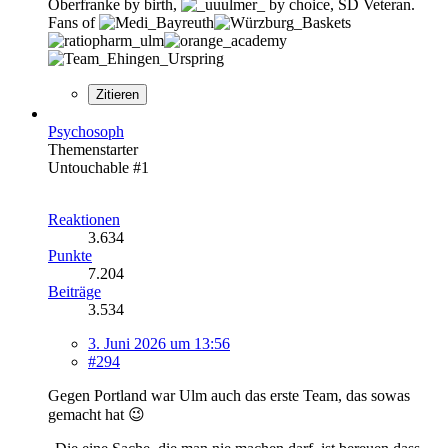
Oberfranke by birth,
by choice, SD Veteran.
Fans of
Zitieren
Psychosoph
Themenstarter
Untouchable #1
Reaktionen
3.634
Punkte
7.204
Beiträge
3.534
3. Juni 2026 um 13:56
#294
Gegen Portland war Ulm auch das erste Team, das sowas
gemacht hat 😉