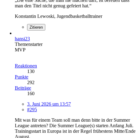
„Die eine Sache, die man nie machen darf, ist bereuen dass
man den Titel nicht genug gefeiert hat.“
Konstantin Lewoski, Jugendbasketballtrainer
Zitieren
hansi23
Themenstarter
MVP
Reaktionen
130
Punkte
292
Beiträge
160
3. Juni 2026 um 13:57
#295
Mit was für einem Team soll man denn bitte in der Summer
League antreten? Die Summer League(s) starten Anfang Juli.
Trainingsstart in Europa ist in der Regel frühestens Mitte/Ende
August.