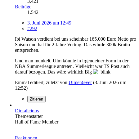
3.421
Beiträge
1.542
3. Juni 2026 um 12:49
#292
Ibi Watson verdient bei uns scheinbar 165.000 Euro Netto pro
Saison und hat für 2 Jahre Vertrag. Das würde 300k Brutto
entsprechen.
Und man munkelt, Ulm könnte in irgendeiner Form in der
NBA Summerleague antreten. Vielleicht war TS Post auch
darauf bezogen. Das wäre wirklich Big
Einmal editiert, zuletzt von
Ulmer4ever
(
3. Juni 2026 um
12:52
)
Zitieren
Dirkalicious
Themenstarter
Hall of Fame Member
Reaktionen