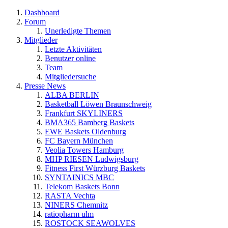
Dashboard
Forum
Unerledigte Themen
Mitglieder
Letzte Aktivitäten
Benutzer online
Team
Mitgliedersuche
Presse News
ALBA BERLIN
Basketball Löwen Braunschweig
Frankfurt SKYLINERS
BMA365 Bamberg Baskets
EWE Baskets Oldenburg
FC Bayern München
Veolia Towers Hamburg
MHP RIESEN Ludwigsburg
Fitness First Würzburg Baskets
SYNTAINICS MBC
Telekom Baskets Bonn
RASTA Vechta
NINERS Chemnitz
ratiopharm ulm
ROSTOCK SEAWOLVES