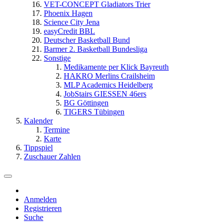
VET-CONCEPT Gladiators Trier
Phoenix Hagen
Science City Jena
easyCredit BBL
Deutscher Basketball Bund
Barmer 2. Basketball Bundesliga
Sonstige
Medikamente per Klick Bayreuth
HAKRO Merlins Crailsheim
MLP Academics Heidelberg
JobStairs GIESSEN 46ers
BG Göttingen
TIGERS Tübingen
Kalender
Termine
Karte
Tippspiel
Zuschauer Zahlen
Anmelden
Registrieren
Suche