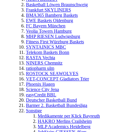
Basketball Löwen Braunschweig
Frankfurt SKYLINERS
BMA365 Bamberg Baskets
EWE Baskets Oldenburg
FC Bayern München
Veolia Towers Hamburg
MHP RIESEN Ludwigsburg
Fitness First Würzburg Baskets
SYNTAINICS MBC
Telekom Baskets Bonn
RASTA Vechta
NINERS Chemnitz
ratiopharm ulm
ROSTOCK SEAWOLVES
VET-CONCEPT Gladiators Trier
Phoenix Hagen
Science City Jena
easyCredit BBL
Deutscher Basketball Bund
Barmer 2. Basketball Bundesliga
Sonstige
Medikamente per Klick Bayreuth
HAKRO Merlins Crailsheim
MLP Academics Heidelberg
JobStairs GIESSEN 46ers