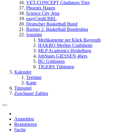
VET-CONCEPT Gladiators Trier
Phoenix Hagen
Science City Jena
easyCredit BBL
Deutscher Basketball Bund
Barmer 2. Basketball Bundesliga
Sonstige
Medikamente per Klick Bayreuth
HAKRO Merlins Crailsheim
MLP Academics Heidelberg
JobStairs GIESSEN 46ers
BG Göttingen
TIGERS Tübingen
Kalender
Termine
Karte
Tippspiel
Zuschauer Zahlen
Anmelden
Registrieren
Suche