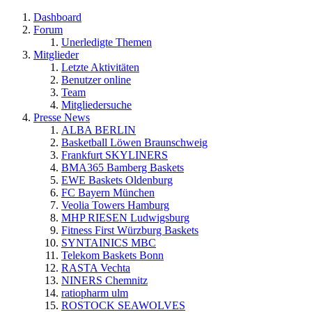
Dashboard
Forum
Unerledigte Themen
Mitglieder
Letzte Aktivitäten
Benutzer online
Team
Mitgliedersuche
Presse News
ALBA BERLIN
Basketball Löwen Braunschweig
Frankfurt SKYLINERS
BMA365 Bamberg Baskets
EWE Baskets Oldenburg
FC Bayern München
Veolia Towers Hamburg
MHP RIESEN Ludwigsburg
Fitness First Würzburg Baskets
SYNTAINICS MBC
Telekom Baskets Bonn
RASTA Vechta
NINERS Chemnitz
ratiopharm ulm
ROSTOCK SEAWOLVES