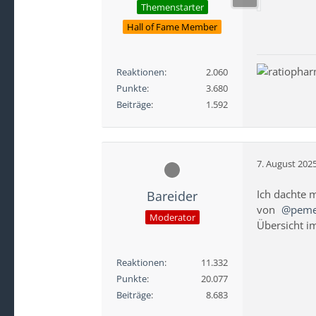
Themenstarter
Hall of Fame Member
Reaktionen
2.060
Punkte
3.680
Beiträge
1.592
7. August 202
Ich dachte m
Bareider
von
pem
Moderator
Übersicht i
Reaktionen
11.332
Punkte
20.077
Beiträge
8.683