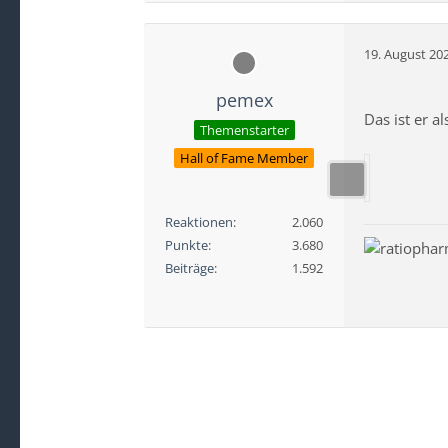
19. August 20
pemex
Das ist er a
Themenstarter
Hall of Fame Member
Reaktionen
2.060
Punkte
3.680
Beiträge
1.592