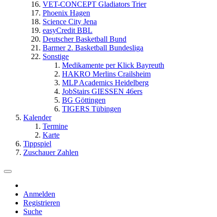
VET-CONCEPT Gladiators Trier
Phoenix Hagen
Science City Jena
easyCredit BBL
Deutscher Basketball Bund
Barmer 2. Basketball Bundesliga
Sonstige
Medikamente per Klick Bayreuth
HAKRO Merlins Crailsheim
MLP Academics Heidelberg
JobStairs GIESSEN 46ers
BG Göttingen
TIGERS Tübingen
Kalender
Termine
Karte
Tippspiel
Zuschauer Zahlen
Anmelden
Registrieren
Suche