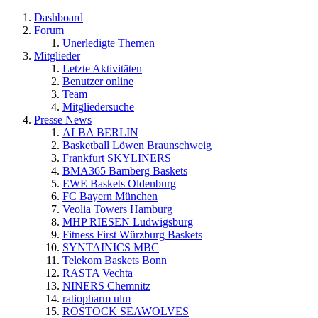
Dashboard
Forum
Unerledigte Themen
Mitglieder
Letzte Aktivitäten
Benutzer online
Team
Mitgliedersuche
Presse News
ALBA BERLIN
Basketball Löwen Braunschweig
Frankfurt SKYLINERS
BMA365 Bamberg Baskets
EWE Baskets Oldenburg
FC Bayern München
Veolia Towers Hamburg
MHP RIESEN Ludwigsburg
Fitness First Würzburg Baskets
SYNTAINICS MBC
Telekom Baskets Bonn
RASTA Vechta
NINERS Chemnitz
ratiopharm ulm
ROSTOCK SEAWOLVES