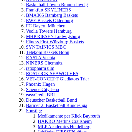
Basketball Löwen Braunschweig
Frankfurt SKYLINERS
BMA365 Bamberg Baskets
EWE Baskets Oldenburg
FC Bayern München
Veolia Towers Hamburg
MHP RIESEN Ludwigsburg
Fitness First Würzburg Baskets
SYNTAINICS MBC
Telekom Baskets Bonn
RASTA Vechta
NINERS Chemnitz
ratiopharm ulm
ROSTOCK SEAWOLVES
VET-CONCEPT Gladiators Trier
Phoenix Hagen
Science City Jena
easyCredit BBL
Deutscher Basketball Bund
Barmer 2. Basketball Bundesliga
Sonstige
Medikamente per Klick Bayreuth
HAKRO Merlins Crailsheim
MLP Academics Heidelberg
JobStairs GIESSEN 46ers