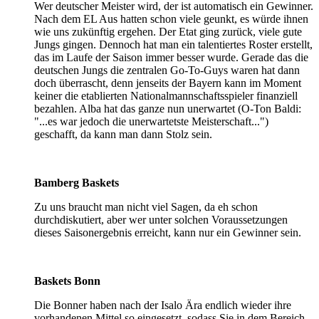
Wer deutscher Meister wird, der ist automatisch ein Gewinner.
Nach dem EL Aus hatten schon viele geunkt, es würde ihnen
wie uns zukünftig ergehen. Der Etat ging zurück, viele gute
Jungs gingen. Dennoch hat man ein talentiertes Roster erstellt,
das im Laufe der Saison immer besser wurde. Gerade das die
deutschen Jungs die zentralen Go-To-Guys waren hat dann
doch überrascht, denn jenseits der Bayern kann im Moment
keiner die etablierten Nationalmannschaftsspieler finanziell
bezahlen. Alba hat das ganze nun unerwartet (O-Ton Baldi:
"...es war jedoch die unerwartetste Meisterschaft...")
geschafft, da kann man dann Stolz sein.
Bamberg Baskets
Zu uns braucht man nicht viel Sagen, da eh schon
durchdiskutiert, aber wer unter solchen Voraussetzungen
dieses Saisonergebnis erreicht, kann nur ein Gewinner sein.
Baskets Bonn
Die Bonner haben nach der Isalo Ära endlich wieder ihre
vorhandenen Mittel so eingesetzt, sodass Sie in dem Bereich