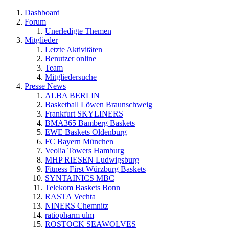
Dashboard
Forum
Unerledigte Themen
Mitglieder
Letzte Aktivitäten
Benutzer online
Team
Mitgliedersuche
Presse News
ALBA BERLIN
Basketball Löwen Braunschweig
Frankfurt SKYLINERS
BMA365 Bamberg Baskets
EWE Baskets Oldenburg
FC Bayern München
Veolia Towers Hamburg
MHP RIESEN Ludwigsburg
Fitness First Würzburg Baskets
SYNTAINICS MBC
Telekom Baskets Bonn
RASTA Vechta
NINERS Chemnitz
ratiopharm ulm
ROSTOCK SEAWOLVES