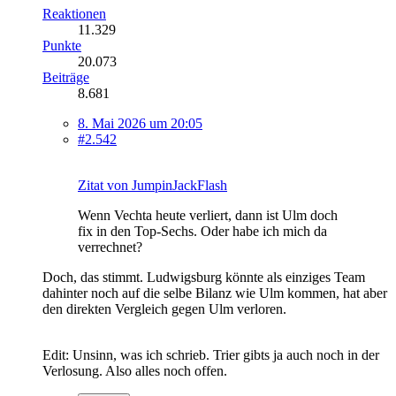
Reaktionen
11.329
Punkte
20.073
Beiträge
8.681
8. Mai 2026 um 20:05
#2.542
Zitat von JumpinJackFlash
Wenn Vechta heute verliert, dann ist Ulm doch
fix in den Top-Sechs. Oder habe ich mich da
verrechnet?
Doch, das stimmt. Ludwigsburg könnte als einziges Team
dahinter noch auf die selbe Bilanz wie Ulm kommen, hat aber
den direkten Vergleich gegen Ulm verloren.
Edit: Unsinn, was ich schrieb. Trier gibts ja auch noch in der
Verlosung. Also alles noch offen.