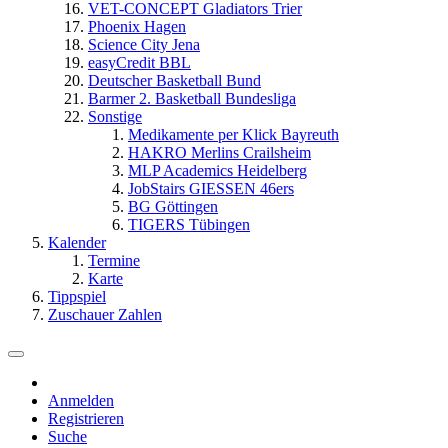
VET-CONCEPT Gladiators Trier
Phoenix Hagen
Science City Jena
easyCredit BBL
Deutscher Basketball Bund
Barmer 2. Basketball Bundesliga
Sonstige
Medikamente per Klick Bayreuth
HAKRO Merlins Crailsheim
MLP Academics Heidelberg
JobStairs GIESSEN 46ers
BG Göttingen
TIGERS Tübingen
Kalender
Termine
Karte
Tippspiel
Zuschauer Zahlen
Anmelden
Registrieren
Suche