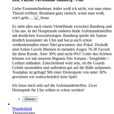
Liebe Forumsteilnehmer, leider weiß ich nicht, wie man einen
Thread eröffnet. Bestimmt ganz einfach, wenn man weiß,
wie's geht.....
Es sieht alles nach einem Viertelfinale zwischen Bamberg und
Ulm aus. In der Hauptrunde endeten beide Aufeinandertreffen
mit deutlichen Auswärtssiegen. Bamberg spielte die Saison
deutlich konstanter als Ulm und hat ja auch schon
verdientermaßen einen Titel gewonnen: den Pokal. Deshalb
sind Anton Gavels Mannen in meinden Augen 70-30 Favorit
für diese Runde. Aber 30% sind nicht 0%!! Unter den Körben
können wir mit unserem Bigmen-Trio Soriano / Sengfelder /
Ledlum mithalten. Entscheidend wird sein, ob die Guards
Gefahr ausstrahlen und außerdem gut auf die Bälle aufpassen.
Teamplay ist gefragt! Mit einer Dreierquote von unter 30%
gewinnen wir wahrscheinlich kein Spiel.
Ich freue mich sehr auf die Aufeinandertreffen. Zwei
Heimspiele für Ulm sollten es schon werden!
Zitieren
Wunderkind
Themenstarter