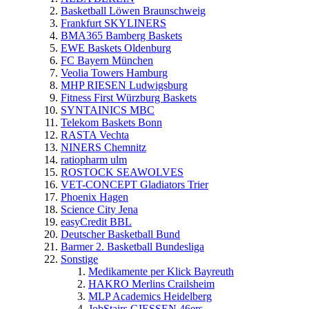
Basketball Löwen Braunschweig
Frankfurt SKYLINERS
BMA365 Bamberg Baskets
EWE Baskets Oldenburg
FC Bayern München
Veolia Towers Hamburg
MHP RIESEN Ludwigsburg
Fitness First Würzburg Baskets
SYNTAINICS MBC
Telekom Baskets Bonn
RASTA Vechta
NINERS Chemnitz
ratiopharm ulm
ROSTOCK SEAWOLVES
VET-CONCEPT Gladiators Trier
Phoenix Hagen
Science City Jena
easyCredit BBL
Deutscher Basketball Bund
Barmer 2. Basketball Bundesliga
Sonstige
Medikamente per Klick Bayreuth
HAKRO Merlins Crailsheim
MLP Academics Heidelberg
JobStairs GIESSEN 46ers