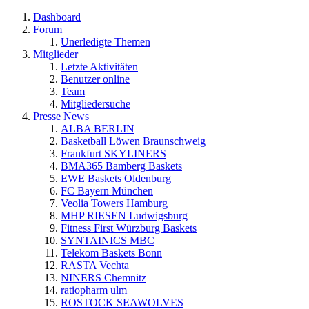
Dashboard
Forum
Unerledigte Themen
Mitglieder
Letzte Aktivitäten
Benutzer online
Team
Mitgliedersuche
Presse News
ALBA BERLIN
Basketball Löwen Braunschweig
Frankfurt SKYLINERS
BMA365 Bamberg Baskets
EWE Baskets Oldenburg
FC Bayern München
Veolia Towers Hamburg
MHP RIESEN Ludwigsburg
Fitness First Würzburg Baskets
SYNTAINICS MBC
Telekom Baskets Bonn
RASTA Vechta
NINERS Chemnitz
ratiopharm ulm
ROSTOCK SEAWOLVES