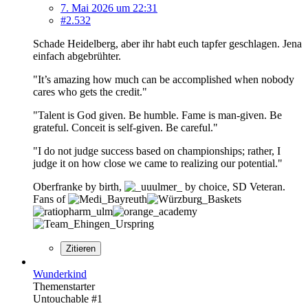
7. Mai 2026 um 22:31
#2.532
Schade Heidelberg, aber ihr habt euch tapfer geschlagen. Jena
einfach abgebrühter.
"It’s amazing how much can be accomplished when nobody
cares who gets the credit."
"Talent is God given. Be humble. Fame is man-given. Be
grateful. Conceit is self-given. Be careful."
"I do not judge success based on championships; rather, I
judge it on how close we came to realizing our potential."
Oberfranke by birth,
by choice, SD Veteran.
Fans of
Zitieren
Wunderkind
Themenstarter
Untouchable #1