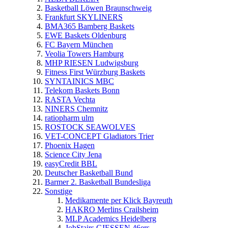
Basketball Löwen Braunschweig
Frankfurt SKYLINERS
BMA365 Bamberg Baskets
EWE Baskets Oldenburg
FC Bayern München
Veolia Towers Hamburg
MHP RIESEN Ludwigsburg
Fitness First Würzburg Baskets
SYNTAINICS MBC
Telekom Baskets Bonn
RASTA Vechta
NINERS Chemnitz
ratiopharm ulm
ROSTOCK SEAWOLVES
VET-CONCEPT Gladiators Trier
Phoenix Hagen
Science City Jena
easyCredit BBL
Deutscher Basketball Bund
Barmer 2. Basketball Bundesliga
Sonstige
Medikamente per Klick Bayreuth
HAKRO Merlins Crailsheim
MLP Academics Heidelberg
JobStairs GIESSEN 46ers