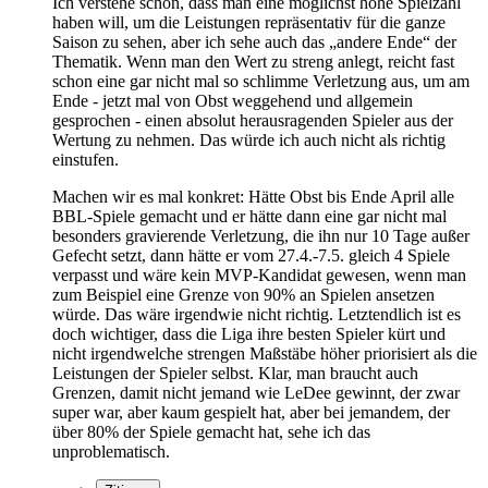
Ich verstehe schon, dass man eine möglichst hohe Spielzahl
haben will, um die Leistungen repräsentativ für die ganze
Saison zu sehen, aber ich sehe auch das „andere Ende“ der
Thematik. Wenn man den Wert zu streng anlegt, reicht fast
schon eine gar nicht mal so schlimme Verletzung aus, um am
Ende - jetzt mal von Obst weggehend und allgemein
gesprochen - einen absolut herausragenden Spieler aus der
Wertung zu nehmen. Das würde ich auch nicht als richtig
einstufen.
Machen wir es mal konkret: Hätte Obst bis Ende April alle
BBL-Spiele gemacht und er hätte dann eine gar nicht mal
besonders gravierende Verletzung, die ihn nur 10 Tage außer
Gefecht setzt, dann hätte er vom 27.4.-7.5. gleich 4 Spiele
verpasst und wäre kein MVP-Kandidat gewesen, wenn man
zum Beispiel eine Grenze von 90% an Spielen ansetzen
würde. Das wäre irgendwie nicht richtig. Letztendlich ist es
doch wichtiger, dass die Liga ihre besten Spieler kürt und
nicht irgendwelche strengen Maßstäbe höher priorisiert als die
Leistungen der Spieler selbst. Klar, man braucht auch
Grenzen, damit nicht jemand wie LeDee gewinnt, der zwar
super war, aber kaum gespielt hat, aber bei jemandem, der
über 80% der Spiele gemacht hat, sehe ich das
unproblematisch.