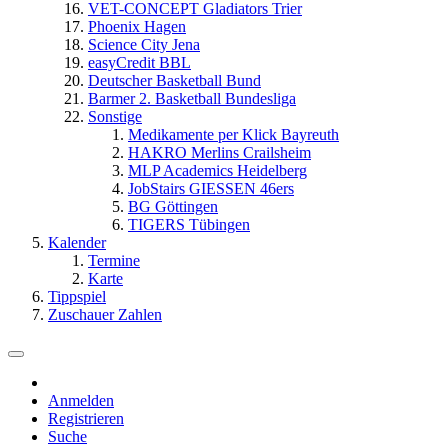
VET-CONCEPT Gladiators Trier
Phoenix Hagen
Science City Jena
easyCredit BBL
Deutscher Basketball Bund
Barmer 2. Basketball Bundesliga
Sonstige
Medikamente per Klick Bayreuth
HAKRO Merlins Crailsheim
MLP Academics Heidelberg
JobStairs GIESSEN 46ers
BG Göttingen
TIGERS Tübingen
Kalender
Termine
Karte
Tippspiel
Zuschauer Zahlen
Anmelden
Registrieren
Suche