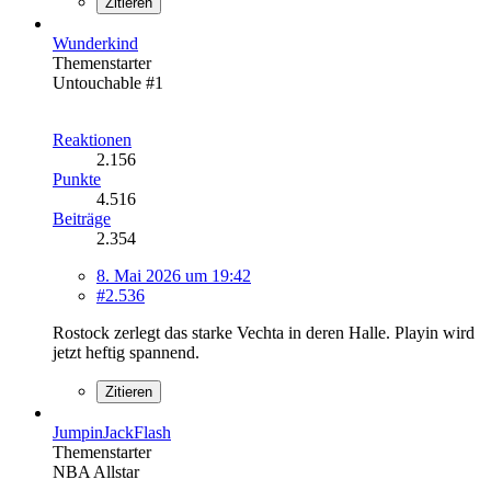
Zitieren
Wunderkind
Themenstarter
Untouchable #1
Reaktionen
2.156
Punkte
4.516
Beiträge
2.354
8. Mai 2026 um 19:42
#2.536
Rostock zerlegt das starke Vechta in deren Halle. Playin wird
jetzt heftig spannend.
Zitieren
JumpinJackFlash
Themenstarter
NBA Allstar