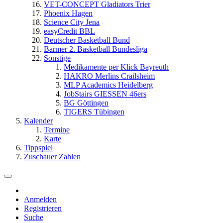
VET-CONCEPT Gladiators Trier
Phoenix Hagen
Science City Jena
easyCredit BBL
Deutscher Basketball Bund
Barmer 2. Basketball Bundesliga
Sonstige
Medikamente per Klick Bayreuth
HAKRO Merlins Crailsheim
MLP Academics Heidelberg
JobStairs GIESSEN 46ers
BG Göttingen
TIGERS Tübingen
Kalender
Termine
Karte
Tippspiel
Zuschauer Zahlen
Anmelden
Registrieren
Suche