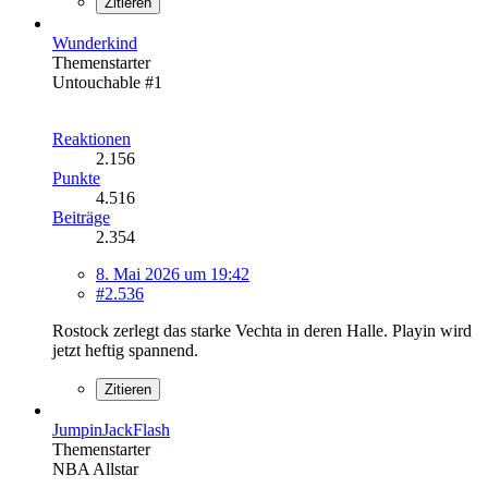
Zitieren
Wunderkind
Themenstarter
Untouchable #1
Reaktionen
2.156
Punkte
4.516
Beiträge
2.354
8. Mai 2026 um 19:42
#2.536
Rostock zerlegt das starke Vechta in deren Halle. Playin wird
jetzt heftig spannend.
Zitieren
JumpinJackFlash
Themenstarter
NBA Allstar