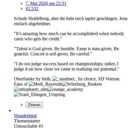
7. Mai 2026 um 22:31
#2.532
Schade Heidelberg, aber ihr habt euch tapfer geschlagen. Jena
einfach abgebrühter.
"It’s amazing how much can be accomplished when nobody
cares who gets the credit."
"Talent is God given. Be humble. Fame is man-given. Be
grateful. Conceit is self-given. Be careful."
"I do not judge success based on championships; rather, I
judge it on how close we came to realizing our potential."
Oberfranke by birth,
by choice, SD Veteran.
Fans of
Zitieren
Wunderkind
Themenstarter
Untouchable #1