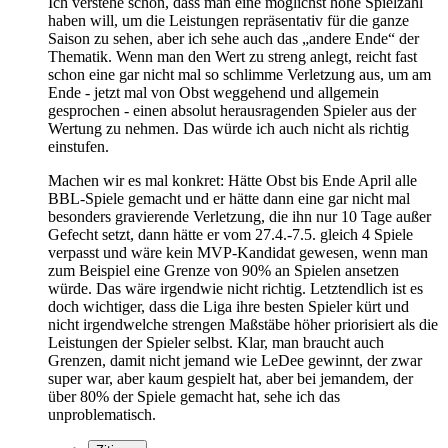
Ich verstehe schon, dass man eine möglichst hohe Spielzahl
haben will, um die Leistungen repräsentativ für die ganze
Saison zu sehen, aber ich sehe auch das „andere Ende“ der
Thematik. Wenn man den Wert zu streng anlegt, reicht fast
schon eine gar nicht mal so schlimme Verletzung aus, um am
Ende - jetzt mal von Obst weggehend und allgemein
gesprochen - einen absolut herausragenden Spieler aus der
Wertung zu nehmen. Das würde ich auch nicht als richtig
einstufen.
Machen wir es mal konkret: Hätte Obst bis Ende April alle
BBL-Spiele gemacht und er hätte dann eine gar nicht mal
besonders gravierende Verletzung, die ihn nur 10 Tage außer
Gefecht setzt, dann hätte er vom 27.4.-7.5. gleich 4 Spiele
verpasst und wäre kein MVP-Kandidat gewesen, wenn man
zum Beispiel eine Grenze von 90% an Spielen ansetzen
würde. Das wäre irgendwie nicht richtig. Letztendlich ist es
doch wichtiger, dass die Liga ihre besten Spieler kürt und
nicht irgendwelche strengen Maßstäbe höher priorisiert als die
Leistungen der Spieler selbst. Klar, man braucht auch
Grenzen, damit nicht jemand wie LeDee gewinnt, der zwar
super war, aber kaum gespielt hat, aber bei jemandem, der
über 80% der Spiele gemacht hat, sehe ich das
unproblematisch.