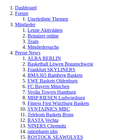
Dashboard
Forum
Unerledigte Themen
Mitglieder
Letzte Aktivitäten
Benutzer online
Team
Mitgliedersuche
Presse News
ALBA BERLIN
Basketball Löwen Braunschweig
Frankfurt SKYLINERS
BMA365 Bamberg Baskets
EWE Baskets Oldenburg
FC Bayern München
Veolia Towers Hamburg
MHP RIESEN Ludwigsburg
Fitness First Würzburg Baskets
SYNTAINICS MBC
Telekom Baskets Bonn
RASTA Vechta
NINERS Chemnitz
ratiopharm ulm
ROSTOCK SEAWOLVES