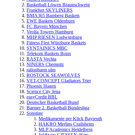
Basketball Löwen Braunschweig
Frankfurt SKYLINERS
BMA365 Bamberg Baskets
EWE Baskets Oldenburg
FC Bayern München
Veolia Towers Hamburg
MHP RIESEN Ludwigsburg
Fitness First Würzburg Baskets
SYNTAINICS MBC
Telekom Baskets Bonn
RASTA Vechta
NINERS Chemnitz
ratiopharm ulm
ROSTOCK SEAWOLVES
VET-CONCEPT Gladiators Trier
Phoenix Hagen
Science City Jena
easyCredit BBL
Deutscher Basketball Bund
Barmer 2. Basketball Bundesliga
Sonstige
Medikamente per Klick Bayreuth
HAKRO Merlins Crailsheim
MLP Academics Heidelberg
JobStairs GIESSEN 46ers