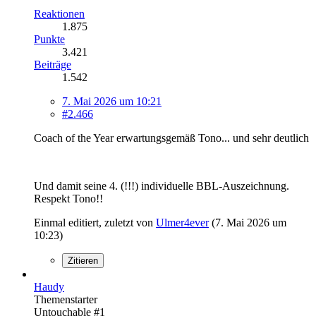
Reaktionen
1.875
Punkte
3.421
Beiträge
1.542
7. Mai 2026 um 10:21
#2.466
Coach of the Year erwartungsgemäß Tono... und sehr deutlich
Und damit seine 4. (!!!) individuelle BBL-Auszeichnung.
Respekt Tono!!
Einmal editiert, zuletzt von
Ulmer4ever
(
7. Mai 2026 um
10:23
)
Zitieren
Haudy
Themenstarter
Untouchable #1