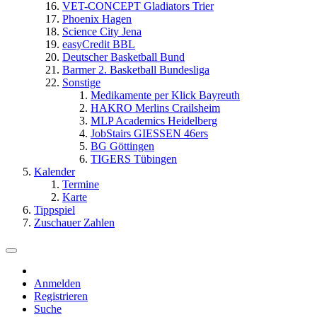
VET-CONCEPT Gladiators Trier
Phoenix Hagen
Science City Jena
easyCredit BBL
Deutscher Basketball Bund
Barmer 2. Basketball Bundesliga
Sonstige
Medikamente per Klick Bayreuth
HAKRO Merlins Crailsheim
MLP Academics Heidelberg
JobStairs GIESSEN 46ers
BG Göttingen
TIGERS Tübingen
Kalender
Termine
Karte
Tippspiel
Zuschauer Zahlen
Anmelden
Registrieren
Suche