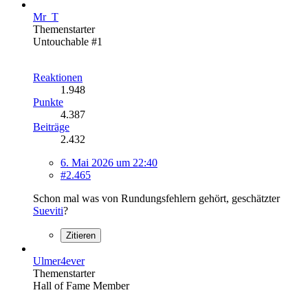
Mr_T
Themenstarter
Untouchable #1
Reaktionen
1.948
Punkte
4.387
Beiträge
2.432
6. Mai 2026 um 22:40
#2.465
Schon mal was von Rundungsfehlern gehört, geschätzter
Sueviti
?
Zitieren
Ulmer4ever
Themenstarter
Hall of Fame Member