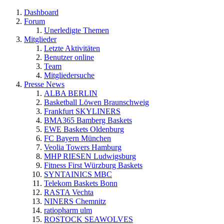
Dashboard
Forum
Unerledigte Themen
Mitglieder
Letzte Aktivitäten
Benutzer online
Team
Mitgliedersuche
Presse News
ALBA BERLIN
Basketball Löwen Braunschweig
Frankfurt SKYLINERS
BMA365 Bamberg Baskets
EWE Baskets Oldenburg
FC Bayern München
Veolia Towers Hamburg
MHP RIESEN Ludwigsburg
Fitness First Würzburg Baskets
SYNTAINICS MBC
Telekom Baskets Bonn
RASTA Vechta
NINERS Chemnitz
ratiopharm ulm
ROSTOCK SEAWOLVES