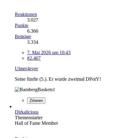
Reaktionen
3.027
Punkte
6.366
Beiträge
3.334
7. Mai 2026 um 10:43
#2.467
Ulmer4ever
Seine fünfte (5.). Er wurde zweimal DPotY!
Zitieren
Dirkalicious
Themenstarter
Hall of Fame Member