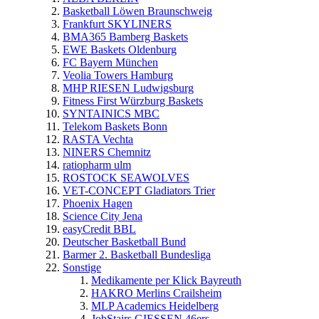
Basketball Löwen Braunschweig
Frankfurt SKYLINERS
BMA365 Bamberg Baskets
EWE Baskets Oldenburg
FC Bayern München
Veolia Towers Hamburg
MHP RIESEN Ludwigsburg
Fitness First Würzburg Baskets
SYNTAINICS MBC
Telekom Baskets Bonn
RASTA Vechta
NINERS Chemnitz
ratiopharm ulm
ROSTOCK SEAWOLVES
VET-CONCEPT Gladiators Trier
Phoenix Hagen
Science City Jena
easyCredit BBL
Deutscher Basketball Bund
Barmer 2. Basketball Bundesliga
Sonstige
Medikamente per Klick Bayreuth
HAKRO Merlins Crailsheim
MLP Academics Heidelberg
JobStairs GIESSEN 46ers