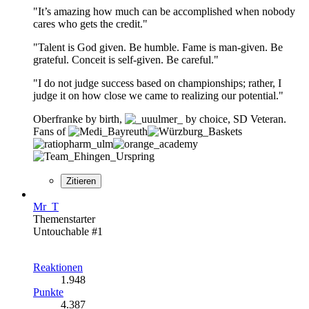
"It’s amazing how much can be accomplished when nobody
cares who gets the credit."
"Talent is God given. Be humble. Fame is man-given. Be
grateful. Conceit is self-given. Be careful."
"I do not judge success based on championships; rather, I
judge it on how close we came to realizing our potential."
Oberfranke by birth,
by choice, SD Veteran.
Fans of
Zitieren
Mr_T
Themenstarter
Untouchable #1
Reaktionen
1.948
Punkte
4.387