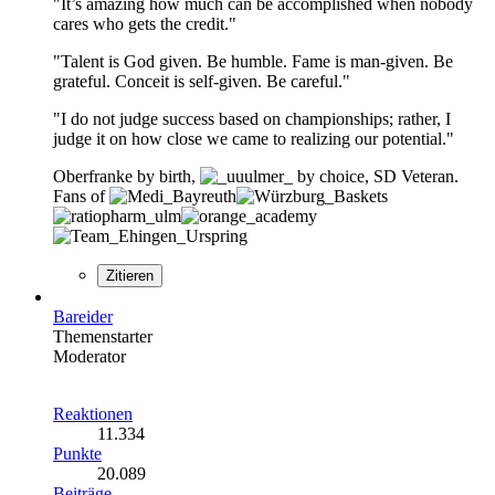
"It’s amazing how much can be accomplished when nobody
cares who gets the credit."
"Talent is God given. Be humble. Fame is man-given. Be
grateful. Conceit is self-given. Be careful."
"I do not judge success based on championships; rather, I
judge it on how close we came to realizing our potential."
Oberfranke by birth,
by choice, SD Veteran.
Fans of
Zitieren
Bareider
Themenstarter
Moderator
Reaktionen
11.334
Punkte
20.089
Beiträge