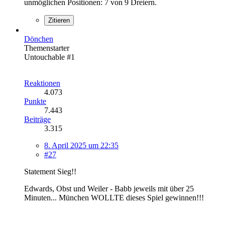
unmöglichen Positionen: 7 von 9 Dreiern.
Zitieren
Dönchen
Themenstarter
Untouchable #1
Reaktionen
4.073
Punkte
7.443
Beiträge
3.315
8. April 2025 um 22:35
#27
Statement Sieg!!
Edwards, Obst und Weiler - Babb jeweils mit über 25
Minuten... München WOLLTE dieses Spiel gewinnen!!!