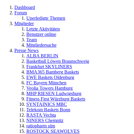
Dashboard
Forum
Unerledigte Themen
Mitglieder
Letzte Aktivitäten
Benutzer online
Team
Mitgliedersuche
Presse News
ALBA BERLIN
Basketball Löwen Braunschweig
Frankfurt SKYLINERS
BMA365 Bamberg Baskets
EWE Baskets Oldenburg
FC Bayern München
Veolia Towers Hamburg
MHP RIESEN Ludwigsburg
Fitness First Würzburg Baskets
SYNTAINICS MBC
Telekom Baskets Bonn
RASTA Vechta
NINERS Chemnitz
ratiopharm ulm
ROSTOCK SEAWOLVES