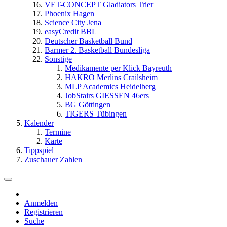
VET-CONCEPT Gladiators Trier
Phoenix Hagen
Science City Jena
easyCredit BBL
Deutscher Basketball Bund
Barmer 2. Basketball Bundesliga
Sonstige
Medikamente per Klick Bayreuth
HAKRO Merlins Crailsheim
MLP Academics Heidelberg
JobStairs GIESSEN 46ers
BG Göttingen
TIGERS Tübingen
Kalender
Termine
Karte
Tippspiel
Zuschauer Zahlen
Anmelden
Registrieren
Suche