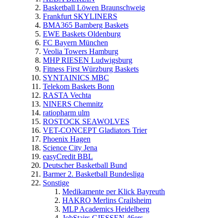
Basketball Löwen Braunschweig
Frankfurt SKYLINERS
BMA365 Bamberg Baskets
EWE Baskets Oldenburg
FC Bayern München
Veolia Towers Hamburg
MHP RIESEN Ludwigsburg
Fitness First Würzburg Baskets
SYNTAINICS MBC
Telekom Baskets Bonn
RASTA Vechta
NINERS Chemnitz
ratiopharm ulm
ROSTOCK SEAWOLVES
VET-CONCEPT Gladiators Trier
Phoenix Hagen
Science City Jena
easyCredit BBL
Deutscher Basketball Bund
Barmer 2. Basketball Bundesliga
Sonstige
Medikamente per Klick Bayreuth
HAKRO Merlins Crailsheim
MLP Academics Heidelberg
JobStairs GIESSEN 46ers