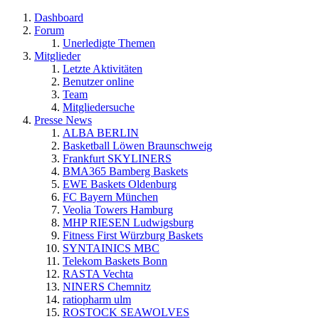
Dashboard
Forum
Unerledigte Themen
Mitglieder
Letzte Aktivitäten
Benutzer online
Team
Mitgliedersuche
Presse News
ALBA BERLIN
Basketball Löwen Braunschweig
Frankfurt SKYLINERS
BMA365 Bamberg Baskets
EWE Baskets Oldenburg
FC Bayern München
Veolia Towers Hamburg
MHP RIESEN Ludwigsburg
Fitness First Würzburg Baskets
SYNTAINICS MBC
Telekom Baskets Bonn
RASTA Vechta
NINERS Chemnitz
ratiopharm ulm
ROSTOCK SEAWOLVES