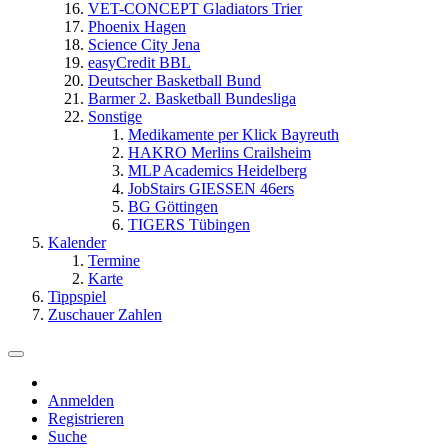
VET-CONCEPT Gladiators Trier
Phoenix Hagen
Science City Jena
easyCredit BBL
Deutscher Basketball Bund
Barmer 2. Basketball Bundesliga
Sonstige
Medikamente per Klick Bayreuth
HAKRO Merlins Crailsheim
MLP Academics Heidelberg
JobStairs GIESSEN 46ers
BG Göttingen
TIGERS Tübingen
Kalender
Termine
Karte
Tippspiel
Zuschauer Zahlen
Anmelden
Registrieren
Suche