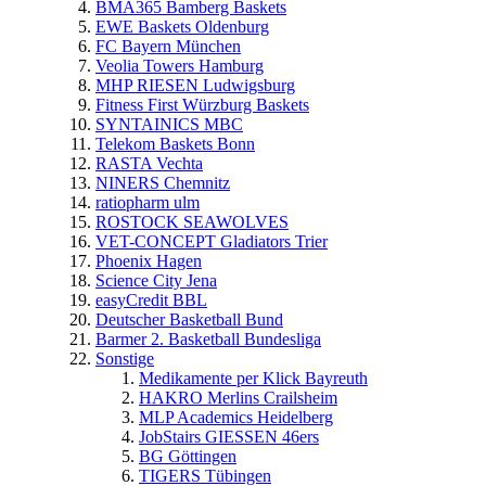
BMA365 Bamberg Baskets
EWE Baskets Oldenburg
FC Bayern München
Veolia Towers Hamburg
MHP RIESEN Ludwigsburg
Fitness First Würzburg Baskets
SYNTAINICS MBC
Telekom Baskets Bonn
RASTA Vechta
NINERS Chemnitz
ratiopharm ulm
ROSTOCK SEAWOLVES
VET-CONCEPT Gladiators Trier
Phoenix Hagen
Science City Jena
easyCredit BBL
Deutscher Basketball Bund
Barmer 2. Basketball Bundesliga
Sonstige
Medikamente per Klick Bayreuth
HAKRO Merlins Crailsheim
MLP Academics Heidelberg
JobStairs GIESSEN 46ers
BG Göttingen
TIGERS Tübingen