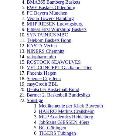
BMA365 Bamberg Baskets
EWE Baskets Oldenburg
FC Bayern München
Veolia Towers Hamburg
MHP RIESEN Ludwigsburg
Fitness First Würzburg Baskets
SYNTAINICS MBC
Telekom Baskets Bonn
RASTA Vechta
NINERS Chemnitz
ratiopharm ulm
ROSTOCK SEAWOLVES
VET-CONCEPT Gladiators Trier
Phoenix Hagen
Science City Jena
easyCredit BBL
Deutscher Basketball Bund
Barmer 2. Basketball Bundesliga
Sonstige
Medikamente per Klick Bayreuth
HAKRO Merlins Crailsheim
MLP Academics Heidelberg
JobStairs GIESSEN 46ers
BG Göttingen
TIGERS Tübingen