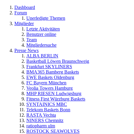
Dashboard
Forum
Unerledigte Themen
Mitglieder
Letzte Aktivitäten
Benutzer online
Team
Mitgliedersuche
Presse News
ALBA BERLIN
Basketball Löwen Braunschweig
Frankfurt SKYLINERS
BMA365 Bamberg Baskets
EWE Baskets Oldenburg
FC Bayern München
Veolia Towers Hamburg
MHP RIESEN Ludwigsburg
Fitness First Würzburg Baskets
SYNTAINICS MBC
Telekom Baskets Bonn
RASTA Vechta
NINERS Chemnitz
ratiopharm ulm
ROSTOCK SEAWOLVES