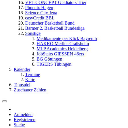
VET-CONCEPT Gladiators Trier
Phoenix Hagen
Science City Jena
easyCredit BBL
Deutscher Basketball Bund
Barmer 2. Basketball Bundesliga
Sonstige
Medikamente per Klick Bayreuth
HAKRO Merlins Crailsheim
MLP Academics Heidelberg
JobStairs GIESSEN 46ers
BG Göttingen
TIGERS Tübingen
Kalender
Termine
Karte
Tippspiel
Zuschauer Zahlen
Anmelden
Registrieren
Suche