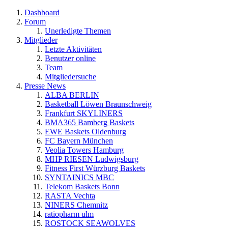
Dashboard
Forum
Unerledigte Themen
Mitglieder
Letzte Aktivitäten
Benutzer online
Team
Mitgliedersuche
Presse News
ALBA BERLIN
Basketball Löwen Braunschweig
Frankfurt SKYLINERS
BMA365 Bamberg Baskets
EWE Baskets Oldenburg
FC Bayern München
Veolia Towers Hamburg
MHP RIESEN Ludwigsburg
Fitness First Würzburg Baskets
SYNTAINICS MBC
Telekom Baskets Bonn
RASTA Vechta
NINERS Chemnitz
ratiopharm ulm
ROSTOCK SEAWOLVES