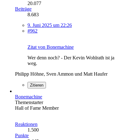
20.077
Beiträge
8.683
9. Juni 2025 um 22:26
#962
Zitat von Bonemachine
Wer denn noch? - Der Kevin Wohlrath ist ja
weg.
Philipp Höhne, Sven Ammon und Matt Haufer
Zitieren
Bonemachine
Themenstarter
Hall of Fame Member
Reaktionen
1.500
Punkte