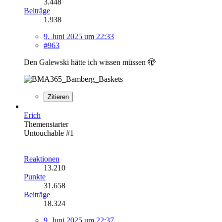
3.448
Beiträge
1.938
9. Juni 2025 um 22:33
#963
Den Galewski hätte ich wissen müssen 🫣
Zitieren
Erich
Themenstarter
Untouchable #1
Reaktionen
13.210
Punkte
31.658
Beiträge
18.324
9. Juni 2025 um 22:37