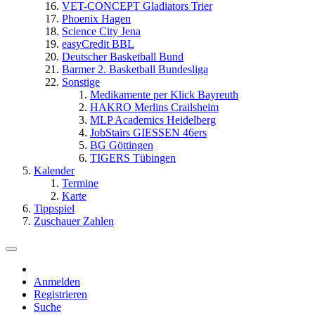
VET-CONCEPT Gladiators Trier
Phoenix Hagen
Science City Jena
easyCredit BBL
Deutscher Basketball Bund
Barmer 2. Basketball Bundesliga
Sonstige
Medikamente per Klick Bayreuth
HAKRO Merlins Crailsheim
MLP Academics Heidelberg
JobStairs GIESSEN 46ers
BG Göttingen
TIGERS Tübingen
Kalender
Termine
Karte
Tippspiel
Zuschauer Zahlen
Anmelden
Registrieren
Suche