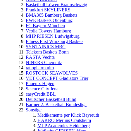
Basketball Löwen Braunschweig
Frankfurt SKYLINERS
BMA365 Bamberg Baskets
EWE Baskets Oldenburg
FC Bayern München
Veolia Towers Hamburg
MHP RIESEN Ludwigsburg
Fitness First Würzburg Baskets
SYNTAINICS MBC
Telekom Baskets Bonn
RASTA Vechta
NINERS Chemnitz
ratiopharm ulm
ROSTOCK SEAWOLVES
VET-CONCEPT Gladiators Trier
Phoenix Hagen
Science City Jena
easyCredit BBL
Deutscher Basketball Bund
Barmer 2. Basketball Bundesliga
Sonstige
Medikamente per Klick Bayreuth
HAKRO Merlins Crailsheim
MLP Academics Heidelberg
JobStairs GIESSEN 46ers