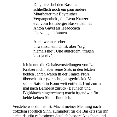
Da gibt es bei den Baskets
schließlich noch ein paar andere
Mitarbeiter mit Bayreuther
Vergangenheit , die Leon Kratzer
evtl vom Bamberger Basketball mit
Anton Gavel als Headcoach
überzeugen könnten.
Auch wenn es eher
unwahrscheinlich ist, aber "sag
niemals nie". Und außerdem "fragen
kost ja nix".
Ich kenne die Gehaltsvorstellungen von L.
Kratzer nicht, aber seine Stats in den letzten
beiden Jahren waren in der France ProA
überschaubar (vorsichtig ausgedrückt). Von
seiner Saison in Bonn weit entfernt. Und zum x-
mal nach Bamberg zurück (Baunach und
B'güßbach eingerechnet) macht irgendwie für
beide keinen Sinn - finde ich.
Verstehe was du meinst. Macht meiner Meinung nach
trotzdem sportlich Sinn, zumindest für die Baskets (für ihn
nicht, da gibt es bestimmt deutlich bessere Angebote und