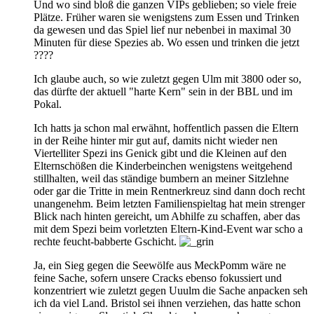
Und wo sind bloß die ganzen VIPs geblieben; so viele freie
Plätze. Früher waren sie wenigstens zum Essen und Trinken
da gewesen und das Spiel lief nur nebenbei in maximal 30
Minuten für diese Spezies ab. Wo essen und trinken die jetzt
????
Ich glaube auch, so wie zuletzt gegen Ulm mit 3800 oder so,
das dürfte der aktuell "harte Kern" sein in der BBL und im
Pokal.
Ich hatts ja schon mal erwähnt, hoffentlich passen die Eltern
in der Reihe hinter mir gut auf, damits nicht wieder nen
Viertelliter Spezi ins Genick gibt und die Kleinen auf den
Elternschößen die Kinderbeinchen wenigstens weitgehend
stillhalten, weil das ständige bumbern an meiner Sitzlehne
oder gar die Tritte in mein Rentnerkreuz sind dann doch recht
unangenehm. Beim letzten Familienspieltag hat mein strenger
Blick nach hinten gereicht, um Abhilfe zu schaffen, aber das
mit dem Spezi beim vorletzten Eltern-Kind-Event war scho a
rechte feucht-babberte Gschicht.
Ja, ein Sieg gegen die Seewölfe aus MeckPomm wäre ne
feine Sache, sofern unsere Cracks ebenso fokussiert und
konzentriert wie zuletzt gegen Uuulm die Sache anpacken seh
ich da viel Land. Bristol sei ihnen verziehen, das hatte schon