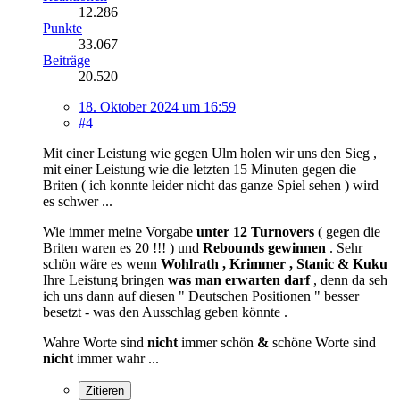
12.286
Punkte
33.067
Beiträge
20.520
18. Oktober 2024 um 16:59
#4
Mit einer Leistung wie gegen Ulm holen wir uns den Sieg ,
mit einer Leistung wie die letzten 15 Minuten gegen die
Briten ( ich konnte leider nicht das ganze Spiel sehen ) wird
es schwer ...
Wie immer meine Vorgabe
unter 12 Turnovers
( gegen die
Briten waren es 20 !!! ) und
Rebounds gewinnen
. Sehr
schön wäre es wenn
Wohlrath , Krimmer , Stanic & Kuku
Ihre Leistung bringen
was man erwarten darf
, denn da seh
ich uns dann auf diesen " Deutschen Positionen " besser
besetzt - was den Ausschlag geben könnte .
Wahre Worte sind
nicht
immer schön
&
schöne Worte sind
nicht
immer wahr ...
Zitieren