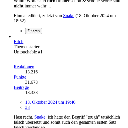
Wahre Worte sind
nicht
immer schön
&
schöne Worte sind
nicht
immer wahr ...
Einmal editiert, zuletzt von
Snake
(
18. Oktober 2024 um
18:52
)
Zitieren
Erich
Themenstarter
Untouchable #1
Reaktionen
13.216
Punkte
31.678
Beiträge
18.338
18. Oktober 2024 um 19:40
#8
Hast recht,
Snake
, ich hatte den Begriff "tough" tatsächlich
falsch übersetzt und somit auch den gesamten ersten Satz
falsch verstanden.