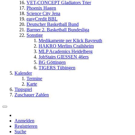
VET-CONCEPT Gladiators Trier
Phoenix Hagen
Science City Jena
easyCredit BBL
Deutscher Basketball Bund
Barmer 2. Basketball Bundesliga
Sonstige
Medikamente per Klick Bayreuth
HAKRO Merlins Crailsheim
MLP Academics Heidelberg
JobStairs GIESSEN 46ers
BG Göttingen
TIGERS Tübingen
Kalender
Termine
Karte
Tippspiel
Zuschauer Zahlen
Anmelden
Registrieren
Suche