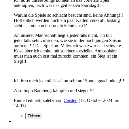
Ich hoffe unsere Jungs können an das vorletzte Spiel
anknüpfen, hach war das geil letzten Samstag!!!
Warum die Spiele so schlecht besucht sind, keine Ahnung!!!
Hoffentlich werden noch ein paar Karten verkauft, bislang
sieht`s ja noch net sooo prickelnd aus?!?
An unserer Mannschaft liegt`s jedenfalls nicht, ich bin
jedenfalls sehr zufrieden, wie sie in der noch jungen Saison
auftreten!!! Das Spiel am Mittwoch war zwar echt schwere
Kost, aber ich denke, mit so einer speziellen Atmosphäre
muss man auch erst mal zurecht kommen, ein Sieg ist ein
Sieg!!!
Ich freu mich jedenfalls schon sehr auf Sonntagnachmittag!!!
Also hopp Bamberg: kämpfen und siegen!!!
Einmal editiert, zuletzt von
Carsten
(
18. Oktober 2024 um
14:05
)
Zitieren