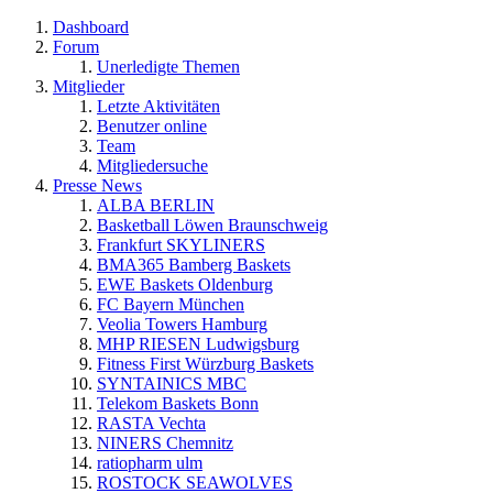
Dashboard
Forum
Unerledigte Themen
Mitglieder
Letzte Aktivitäten
Benutzer online
Team
Mitgliedersuche
Presse News
ALBA BERLIN
Basketball Löwen Braunschweig
Frankfurt SKYLINERS
BMA365 Bamberg Baskets
EWE Baskets Oldenburg
FC Bayern München
Veolia Towers Hamburg
MHP RIESEN Ludwigsburg
Fitness First Würzburg Baskets
SYNTAINICS MBC
Telekom Baskets Bonn
RASTA Vechta
NINERS Chemnitz
ratiopharm ulm
ROSTOCK SEAWOLVES