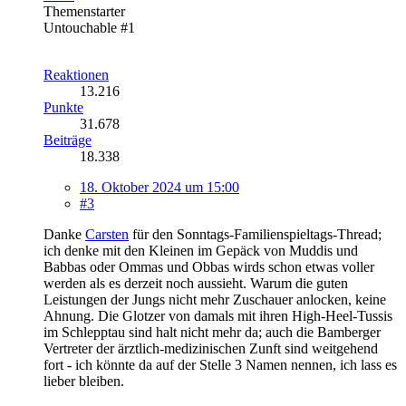
Themenstarter
Untouchable #1
Reaktionen
13.216
Punkte
31.678
Beiträge
18.338
18. Oktober 2024 um 15:00
#3
Danke
Carsten
für den Sonntags-Familienspieltags-Thread;
ich denke mit den Kleinen im Gepäck von Muddis und
Babbas oder Ommas und Obbas wirds schon etwas voller
werden als es derzeit noch aussieht. Warum die guten
Leistungen der Jungs nicht mehr Zuschauer anlocken, keine
Ahnung. Die Glotzer von damals mit ihren High-Heel-Tussis
im Schlepptau sind halt nicht mehr da; auch die Bamberger
Vertreter der ärztlich-medizinischen Zunft sind weitgehend
fort - ich könnte da auf der Stelle 3 Namen nennen, ich lass es
lieber bleiben.