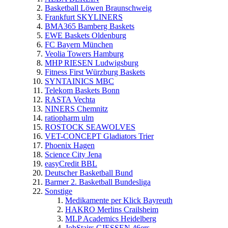
Basketball Löwen Braunschweig
Frankfurt SKYLINERS
BMA365 Bamberg Baskets
EWE Baskets Oldenburg
FC Bayern München
Veolia Towers Hamburg
MHP RIESEN Ludwigsburg
Fitness First Würzburg Baskets
SYNTAINICS MBC
Telekom Baskets Bonn
RASTA Vechta
NINERS Chemnitz
ratiopharm ulm
ROSTOCK SEAWOLVES
VET-CONCEPT Gladiators Trier
Phoenix Hagen
Science City Jena
easyCredit BBL
Deutscher Basketball Bund
Barmer 2. Basketball Bundesliga
Sonstige
Medikamente per Klick Bayreuth
HAKRO Merlins Crailsheim
MLP Academics Heidelberg
JobStairs GIESSEN 46ers