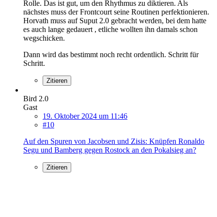
Rolle. Das ist gut, um den Rhythmus zu diktieren. Als
nächstes muss der Frontcourt seine Routinen perfektionieren.
Horvath muss auf Suput 2.0 gebracht werden, bei dem hatte
es auch lange gedauert , etliche wollten ihn damals schon
wegschicken.
Dann wird das bestimmt noch recht ordentlich. Schritt für
Schritt.
Zitieren
Bird 2.0
Gast
19. Oktober 2024 um 11:46
#10
Auf den Spuren von Jacobsen und Zisis: Knüpfen Ronaldo
Segu und Bamberg gegen Rostock an den Pokalsieg an?
Zitieren