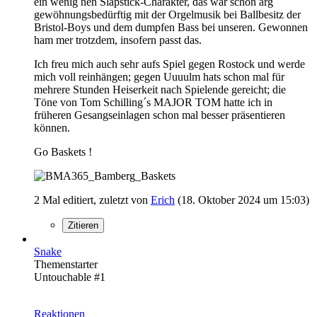
ein wenig nen Slapstick-Charakter, das war schon arg
gewöhnungsbedürftig mit der Orgelmusik bei Ballbesitz der
Bristol-Boys und dem dumpfen Bass bei unseren. Gewonnen
ham mer trotzdem, insofern passt das.
Ich freu mich auch sehr aufs Spiel gegen Rostock und werde
mich voll reinhängen; gegen Uuuulm hats schon mal für
mehrere Stunden Heiserkeit nach Spielende gereicht; die
Töne von Tom Schilling´s MAJOR TOM hatte ich in
früheren Gesangseinlagen schon mal besser präsentieren
können.
Go Baskets !
2 Mal editiert, zuletzt von
Erich
(
18. Oktober 2024 um 15:03
)
Zitieren
Snake
Themenstarter
Untouchable #1
Reaktionen