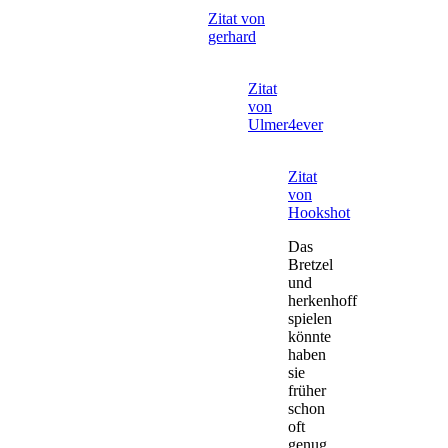
Zitat von
gerhard
Zitat
von
Ulmer4ever
Zitat
von
Hookshot
Das
Bretzel
und
herkenhoff
spielen
könnte
haben
sie
früher
schon
oft
genug