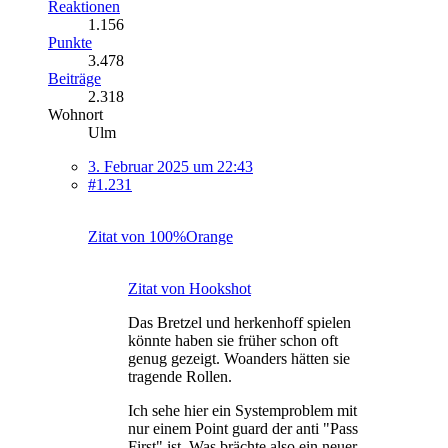
Reaktionen
1.156
Punkte
3.478
Beiträge
2.318
Wohnort
Ulm
3. Februar 2025 um 22:43
#1.231
Zitat von 100%Orange
Zitat von Hookshot
Das Bretzel und herkenhoff spielen
könnte haben sie früher schon oft
genug gezeigt. Woanders hätten sie
tragende Rollen.
Ich sehe hier ein Systemproblem mit
nur einem Point guard der anti "Pass
First" ist. Was brächte also ein neuer