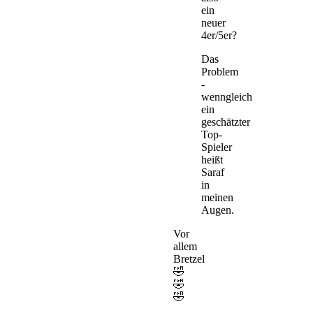
ein
neuer
4er/5er?
Das
Problem
-
wenngleich
ein
geschätzter
Top-
Spieler
heißt
Saraf
in
meinen
Augen.
Vor
allem
Bretzel
🤣
🤣
🤣