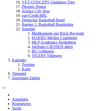
VET-CONCEPT Gladiators Trier
Phoenix Hagen
Science City Jena
easyCredit BBL
Deutscher Basketball Bund
Barmer 2. Basketball Bundesliga
Sonstige
Medikamente per Klick Bayreuth
HAKRO Merlins Crailsheim
MLP Academics Heidelberg
JobStairs GIESSEN 46ers
BG Göttingen
TIGERS Tübingen
Kalender
Termine
Karte
Tippspiel
Zuschauer Zahlen
Anmelden
Registrieren
Suche