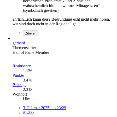
körperlichen Proplematik und 2. spielt er
wahrscheinlich für ein „warmes Mittagess. en“
(symbolisch gesehen).
ehrlich...ich kann diese Begründung echt nicht mehr hören,
wir sind doch nicht in der Regionalliga
Zitieren
gerhard
Themenstarter
Hall of Fame Member
Reaktionen
1.156
Punkte
3.478
Beiträge
2.318
Wohnort
Ulm
3. Februar 2025 um 23:29
#1.233