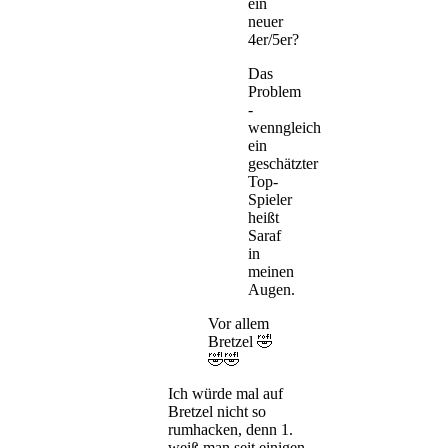
ein
neuer
4er/5er?
Das
Problem
-
wenngleich
ein
geschätzter
Top-
Spieler
heißt
Saraf
in
meinen
Augen.
Vor allem
Bretzel 🤣
🤣🤣
Ich würde mal auf
Bretzel nicht so
rumhacken, denn 1.
weiß man seit einigen