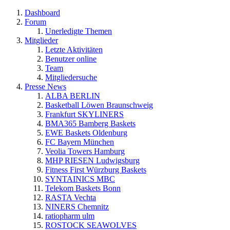
Dashboard
Forum
Unerledigte Themen
Mitglieder
Letzte Aktivitäten
Benutzer online
Team
Mitgliedersuche
Presse News
ALBA BERLIN
Basketball Löwen Braunschweig
Frankfurt SKYLINERS
BMA365 Bamberg Baskets
EWE Baskets Oldenburg
FC Bayern München
Veolia Towers Hamburg
MHP RIESEN Ludwigsburg
Fitness First Würzburg Baskets
SYNTAINICS MBC
Telekom Baskets Bonn
RASTA Vechta
NINERS Chemnitz
ratiopharm ulm
ROSTOCK SEAWOLVES