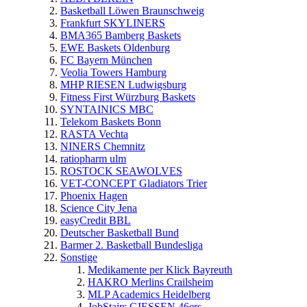
Basketball Löwen Braunschweig
Frankfurt SKYLINERS
BMA365 Bamberg Baskets
EWE Baskets Oldenburg
FC Bayern München
Veolia Towers Hamburg
MHP RIESEN Ludwigsburg
Fitness First Würzburg Baskets
SYNTAINICS MBC
Telekom Baskets Bonn
RASTA Vechta
NINERS Chemnitz
ratiopharm ulm
ROSTOCK SEAWOLVES
VET-CONCEPT Gladiators Trier
Phoenix Hagen
Science City Jena
easyCredit BBL
Deutscher Basketball Bund
Barmer 2. Basketball Bundesliga
Sonstige
Medikamente per Klick Bayreuth
HAKRO Merlins Crailsheim
MLP Academics Heidelberg
JobStairs GIESSEN 46ers