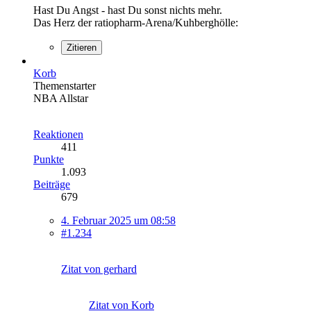
Hast Du Angst - hast Du sonst nichts mehr.
Das Herz der ratiopharm-Arena/Kuhberghölle:
Zitieren
Korb
Themenstarter
NBA Allstar
Reaktionen
411
Punkte
1.093
Beiträge
679
4. Februar 2025 um 08:58
#1.234
Zitat von gerhard
Zitat von Korb