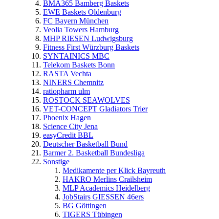
BMA365 Bamberg Baskets
EWE Baskets Oldenburg
FC Bayern München
Veolia Towers Hamburg
MHP RIESEN Ludwigsburg
Fitness First Würzburg Baskets
SYNTAINICS MBC
Telekom Baskets Bonn
RASTA Vechta
NINERS Chemnitz
ratiopharm ulm
ROSTOCK SEAWOLVES
VET-CONCEPT Gladiators Trier
Phoenix Hagen
Science City Jena
easyCredit BBL
Deutscher Basketball Bund
Barmer 2. Basketball Bundesliga
Sonstige
Medikamente per Klick Bayreuth
HAKRO Merlins Crailsheim
MLP Academics Heidelberg
JobStairs GIESSEN 46ers
BG Göttingen
TIGERS Tübingen