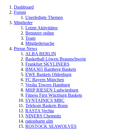
Dashboard
Forum
Unerledigte Themen
Mitglieder
Letzte Aktivitäten
Benutzer online
Team
Mitgliedersuche
Presse News
ALBA BERLIN
Basketball Löwen Braunschweig
Frankfurt SKYLINERS
BMA365 Bamberg Baskets
EWE Baskets Oldenburg
FC Bayern München
Veolia Towers Hamburg
MHP RIESEN Ludwigsburg
Fitness First Würzburg Baskets
SYNTAINICS MBC
Telekom Baskets Bonn
RASTA Vechta
NINERS Chemnitz
ratiopharm ulm
ROSTOCK SEAWOLVES