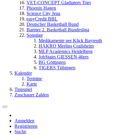
VET-CONCEPT Gladiators Trier
Phoenix Hagen
Science City Jena
easyCredit BBL
Deutscher Basketball Bund
Barmer 2. Basketball Bundesliga
Sonstige
Medikamente per Klick Bayreuth
HAKRO Merlins Crailsheim
MLP Academics Heidelberg
JobStairs GIESSEN 46ers
BG Göttingen
TIGERS Tübingen
Kalender
Termine
Karte
Tippspiel
Zuschauer Zahlen
Anmelden
Registrieren
Suche