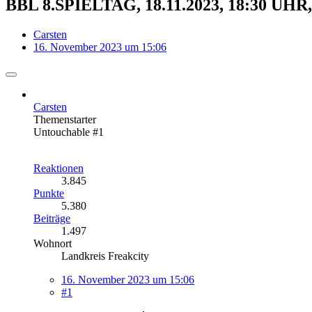
BBL 8.SPIELTAG, 18.11.2023, 18:30 U
Carsten
16. November 2023 um 15:06
Carsten
Themenstarter
Untouchable #1
Reaktionen
3.845
Punkte
5.380
Beiträge
1.497
Wohnort
Landkreis Freakcity
16. November 2023 um 15:06
#1