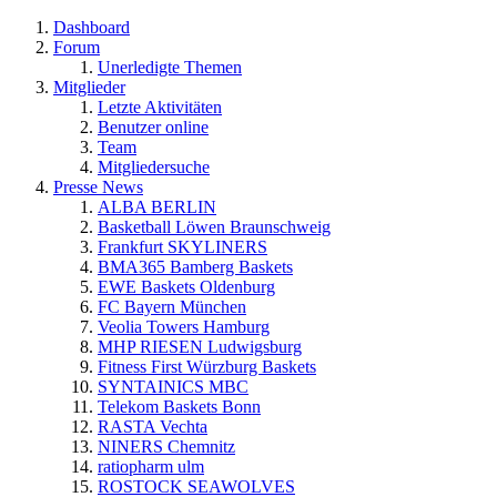
Dashboard
Forum
Unerledigte Themen
Mitglieder
Letzte Aktivitäten
Benutzer online
Team
Mitgliedersuche
Presse News
ALBA BERLIN
Basketball Löwen Braunschweig
Frankfurt SKYLINERS
BMA365 Bamberg Baskets
EWE Baskets Oldenburg
FC Bayern München
Veolia Towers Hamburg
MHP RIESEN Ludwigsburg
Fitness First Würzburg Baskets
SYNTAINICS MBC
Telekom Baskets Bonn
RASTA Vechta
NINERS Chemnitz
ratiopharm ulm
ROSTOCK SEAWOLVES