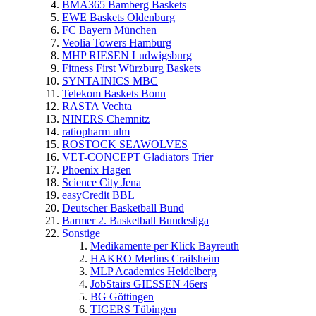
BMA365 Bamberg Baskets
EWE Baskets Oldenburg
FC Bayern München
Veolia Towers Hamburg
MHP RIESEN Ludwigsburg
Fitness First Würzburg Baskets
SYNTAINICS MBC
Telekom Baskets Bonn
RASTA Vechta
NINERS Chemnitz
ratiopharm ulm
ROSTOCK SEAWOLVES
VET-CONCEPT Gladiators Trier
Phoenix Hagen
Science City Jena
easyCredit BBL
Deutscher Basketball Bund
Barmer 2. Basketball Bundesliga
Sonstige
Medikamente per Klick Bayreuth
HAKRO Merlins Crailsheim
MLP Academics Heidelberg
JobStairs GIESSEN 46ers
BG Göttingen
TIGERS Tübingen