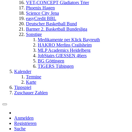
VET-CONCEPT Gladiators Trier
Phoenix Hagen
Science City Jena
easyCredit BBL
Deutscher Basketball Bund
Barmer 2. Basketball Bundesliga
Sonstige
Medikamente per Klick Bayreuth
HAKRO Merlins Crailsheim
MLP Academics Heidelberg
JobStairs GIESSEN 46ers
BG Göttingen
TIGERS Tübingen
Kalender
Termine
Karte
Tippspiel
Zuschauer Zahlen
Anmelden
Registrieren
Suche