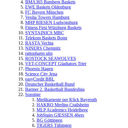
BMA365 Bamberg Baskets
EWE Baskets Oldenburg
FC Bayern München
Veolia Towers Hamburg
MHP RIESEN Ludwigsburg
Fitness First Würzburg Baskets
SYNTAINICS MBC
Telekom Baskets Bonn
RASTA Vechta
NINERS Chemnitz
ratiopharm ulm
ROSTOCK SEAWOLVES
VET-CONCEPT Gladiators Trier
Phoenix Hagen
Science City Jena
easyCredit BBL
Deutscher Basketball Bund
Barmer 2. Basketball Bundesliga
Sonstige
Medikamente per Klick Bayreuth
HAKRO Merlins Crailsheim
MLP Academics Heidelberg
JobStairs GIESSEN 46ers
BG Göttingen
TIGERS Tübingen