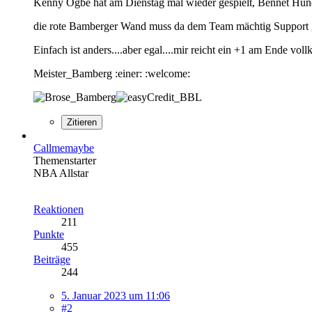
Kenny Ogbe hat am Dienstag mal wieder gespielt, Bennet Hund
die rote Bamberger Wand muss da dem Team mächtig Support g
Einfach ist anders....aber egal....mir reicht ein +1 am Ende v
Meister_Bamberg :einer: :welcome:
Zitieren
Callmemaybe
Themenstarter
NBA Allstar
Reaktionen
211
Punkte
455
Beiträge
244
5. Januar 2023 um 11:06
#2