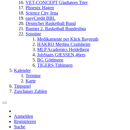
VET-CONCEPT Gladiators Trier
Phoenix Hagen
Science City Jena
easyCredit BBL
Deutscher Basketball Bund
Barmer 2. Basketball Bundesliga
Sonstige
Medikamente per Klick Bayreuth
HAKRO Merlins Crailsheim
MLP Academics Heidelberg
JobStairs GIESSEN 46ers
BG Göttingen
TIGERS Tübingen
Kalender
Termine
Karte
Tippspiel
Zuschauer Zahlen
Anmelden
Registrieren
Suche