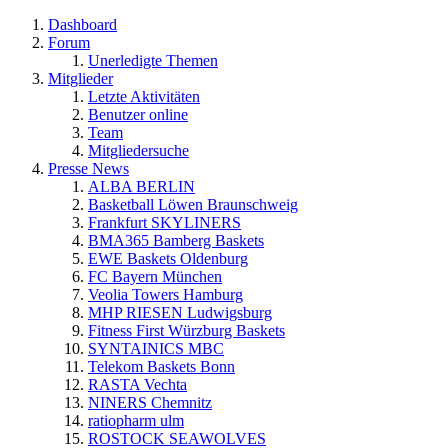
Dashboard
Forum
Unerledigte Themen
Mitglieder
Letzte Aktivitäten
Benutzer online
Team
Mitgliedersuche
Presse News
ALBA BERLIN
Basketball Löwen Braunschweig
Frankfurt SKYLINERS
BMA365 Bamberg Baskets
EWE Baskets Oldenburg
FC Bayern München
Veolia Towers Hamburg
MHP RIESEN Ludwigsburg
Fitness First Würzburg Baskets
SYNTAINICS MBC
Telekom Baskets Bonn
RASTA Vechta
NINERS Chemnitz
ratiopharm ulm
ROSTOCK SEAWOLVES