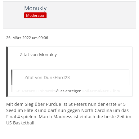
Monukly
Moderator
26. März 2022 um 09:06
Zitat von Monukly
Zitat von DunkHard23
St. Peters University vs. Purdue Boilermakers - live
Alles anzeigen
ab
00.00 Uhr
.
Purdue läuft mit dem Top 10 NBA-
Prospect Jaden Ivey auf, könnte also spannend werden.
Mit dem Sieg über Purdue ist St Peters nun der erste #15
Seed im Elite 8 und darf nun gegen North Carolina um das
Final 4 spielen. March Madness ist einfach die beste Zeit im
New York Knicks vs. Detroit Pistons - live ab
21.30
US Basketball.
Uhr.