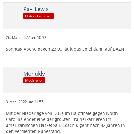
76ers vs. Pheonix Suns - live ab
0.00 Uhr.
Ray_Lewis
Untouchable #1
Viel Spass und ein schönes Wochenende!
26. März 2022 um 10:32
Sonntag Abend gegen 23:00 läuft das Spiel dann auf DAZN
St. Peters, die größte Sensation in der March Madness
in den letzten Jahren. Zuerst Kentucky (2), danach
Monukly
Murray State (7) ausgeschaltet. Gecoacht übrigens vom
Moderator
Ex Ulmer Shaheen Holloway.
3. April 2022 um 11:57
Mit der Niederlage von Duke im Halbfinale gegen North
Carolina endet eine der größten Trainerkarrieren im
amerikanischen Basketball. Coach K geht nach 42 Jahren in
den verdienten Ruhestand.