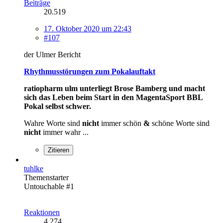
Beiträge
20.519
17. Oktober 2020 um 22:43
#107
der Ulmer Bericht
Rhythmusstörungen zum Pokalauftakt
ratiopharm ulm unterliegt Brose Bamberg und macht
sich das Leben beim Start in den MagentaSport BBL
Pokal selbst schwer.
Wahre Worte sind
nicht
immer schön
&
schöne Worte sind
nicht
immer wahr ...
Zitieren
tuhlke
Themenstarter
Untouchable #1
Reaktionen
4.274