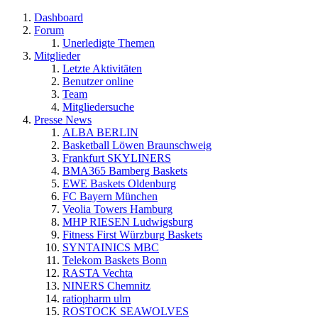
Dashboard
Forum
Unerledigte Themen
Mitglieder
Letzte Aktivitäten
Benutzer online
Team
Mitgliedersuche
Presse News
ALBA BERLIN
Basketball Löwen Braunschweig
Frankfurt SKYLINERS
BMA365 Bamberg Baskets
EWE Baskets Oldenburg
FC Bayern München
Veolia Towers Hamburg
MHP RIESEN Ludwigsburg
Fitness First Würzburg Baskets
SYNTAINICS MBC
Telekom Baskets Bonn
RASTA Vechta
NINERS Chemnitz
ratiopharm ulm
ROSTOCK SEAWOLVES