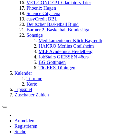
VET-CONCEPT Gladiators Trier
Phoenix Hagen
Science City Jena
easyCredit BBL
Deutscher Basketball Bund
Barmer 2. Basketball Bundesliga
Sonstige
Medikamente per Klick Bayreuth
HAKRO Merlins Crailsheim
MLP Academics Heidelberg
JobStairs GIESSEN 46ers
BG Göttingen
TIGERS Tübingen
Kalender
Termine
Karte
Tippspiel
Zuschauer Zahlen
Anmelden
Registrieren
Suche