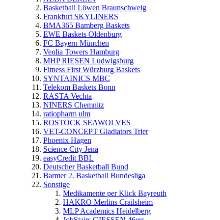
Basketball Löwen Braunschweig
Frankfurt SKYLINERS
BMA365 Bamberg Baskets
EWE Baskets Oldenburg
FC Bayern München
Veolia Towers Hamburg
MHP RIESEN Ludwigsburg
Fitness First Würzburg Baskets
SYNTAINICS MBC
Telekom Baskets Bonn
RASTA Vechta
NINERS Chemnitz
ratiopharm ulm
ROSTOCK SEAWOLVES
VET-CONCEPT Gladiators Trier
Phoenix Hagen
Science City Jena
easyCredit BBL
Deutscher Basketball Bund
Barmer 2. Basketball Bundesliga
Sonstige
Medikamente per Klick Bayreuth
HAKRO Merlins Crailsheim
MLP Academics Heidelberg
JobStairs GIESSEN 46ers