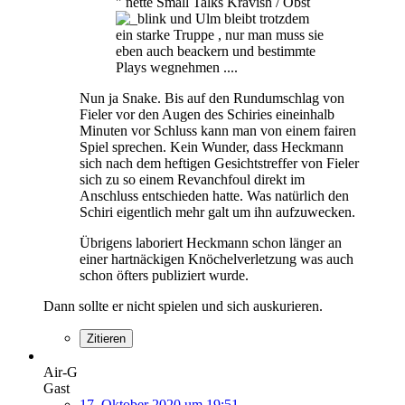
" nette Small Talks Kravish / Obst
und Ulm bleibt trotzdem
ein starke Truppe , nur man muss sie
eben auch beackern und bestimmte
Plays wegnehmen ....
Nun ja Snake. Bis auf den Rundumschlag von
Fieler vor den Augen des Schiries eineinhalb
Minuten vor Schluss kann man von einem fairen
Spiel sprechen. Kein Wunder, dass Heckmann
sich nach dem heftigen Gesichtstreffer von Fieler
sich zu so einem Revanchfoul direkt im
Anschluss entschieden hatte. Was natürlich den
Schiri eigentlich mehr galt um ihn aufzuwecken.
Übrigens laboriert Heckmann schon länger an
einer hartnäckigen Knöchelverletzung was auch
schon öfters publiziert wurde.
Dann sollte er nicht spielen und sich auskurieren.
Zitieren
Air-G
Gast
17. Oktober 2020 um 19:51