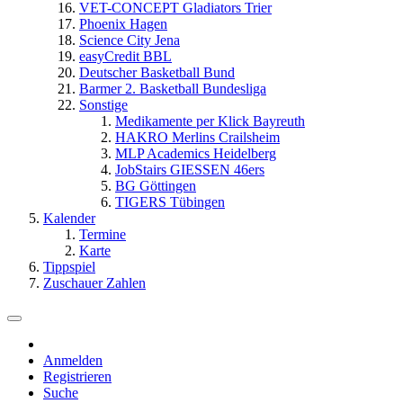
VET-CONCEPT Gladiators Trier
Phoenix Hagen
Science City Jena
easyCredit BBL
Deutscher Basketball Bund
Barmer 2. Basketball Bundesliga
Sonstige
Medikamente per Klick Bayreuth
HAKRO Merlins Crailsheim
MLP Academics Heidelberg
JobStairs GIESSEN 46ers
BG Göttingen
TIGERS Tübingen
Kalender
Termine
Karte
Tippspiel
Zuschauer Zahlen
Anmelden
Registrieren
Suche