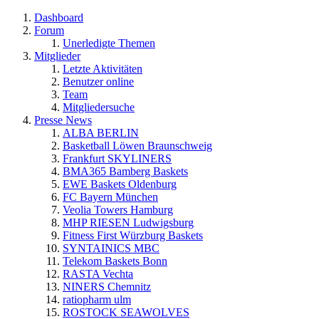
Dashboard
Forum
Unerledigte Themen
Mitglieder
Letzte Aktivitäten
Benutzer online
Team
Mitgliedersuche
Presse News
ALBA BERLIN
Basketball Löwen Braunschweig
Frankfurt SKYLINERS
BMA365 Bamberg Baskets
EWE Baskets Oldenburg
FC Bayern München
Veolia Towers Hamburg
MHP RIESEN Ludwigsburg
Fitness First Würzburg Baskets
SYNTAINICS MBC
Telekom Baskets Bonn
RASTA Vechta
NINERS Chemnitz
ratiopharm ulm
ROSTOCK SEAWOLVES