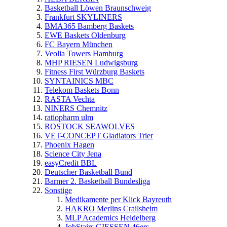
Basketball Löwen Braunschweig
Frankfurt SKYLINERS
BMA365 Bamberg Baskets
EWE Baskets Oldenburg
FC Bayern München
Veolia Towers Hamburg
MHP RIESEN Ludwigsburg
Fitness First Würzburg Baskets
SYNTAINICS MBC
Telekom Baskets Bonn
RASTA Vechta
NINERS Chemnitz
ratiopharm ulm
ROSTOCK SEAWOLVES
VET-CONCEPT Gladiators Trier
Phoenix Hagen
Science City Jena
easyCredit BBL
Deutscher Basketball Bund
Barmer 2. Basketball Bundesliga
Sonstige
Medikamente per Klick Bayreuth
HAKRO Merlins Crailsheim
MLP Academics Heidelberg
JobStairs GIESSEN 46ers