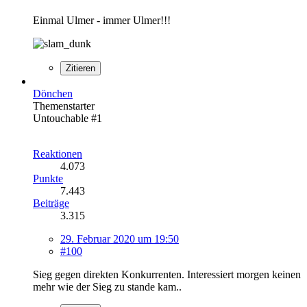
Einmal Ulmer - immer Ulmer!!!
Zitieren
Dönchen
Themenstarter
Untouchable #1
Reaktionen
4.073
Punkte
7.443
Beiträge
3.315
29. Februar 2020 um 19:50
#100
Sieg gegen direkten Konkurrenten. Interessiert morgen keinen
mehr wie der Sieg zu stande kam..