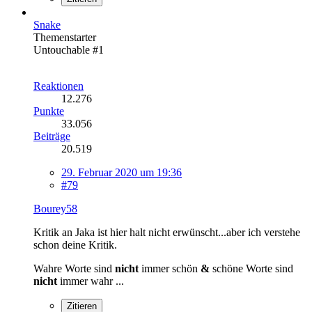
Snake
Themenstarter
Untouchable #1
Reaktionen
12.276
Punkte
33.056
Beiträge
20.519
29. Februar 2020 um 19:36
#79
Bourey58
Kritik an Jaka ist hier halt nicht erwünscht...aber ich verstehe
schon deine Kritik.
Wahre Worte sind
nicht
immer schön
&
schöne Worte sind
nicht
immer wahr ...
Zitieren