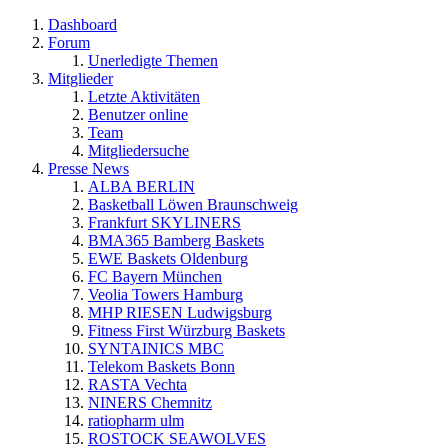
Dashboard
Forum
Unerledigte Themen
Mitglieder
Letzte Aktivitäten
Benutzer online
Team
Mitgliedersuche
Presse News
ALBA BERLIN
Basketball Löwen Braunschweig
Frankfurt SKYLINERS
BMA365 Bamberg Baskets
EWE Baskets Oldenburg
FC Bayern München
Veolia Towers Hamburg
MHP RIESEN Ludwigsburg
Fitness First Würzburg Baskets
SYNTAINICS MBC
Telekom Baskets Bonn
RASTA Vechta
NINERS Chemnitz
ratiopharm ulm
ROSTOCK SEAWOLVES