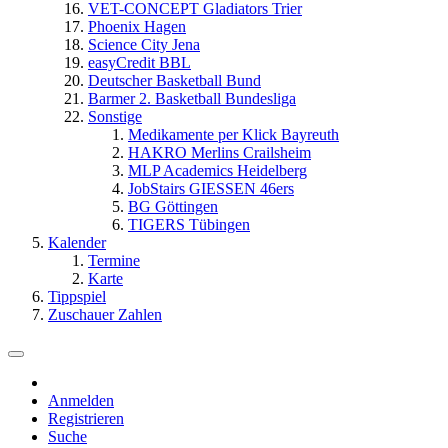
VET-CONCEPT Gladiators Trier
Phoenix Hagen
Science City Jena
easyCredit BBL
Deutscher Basketball Bund
Barmer 2. Basketball Bundesliga
Sonstige
Medikamente per Klick Bayreuth
HAKRO Merlins Crailsheim
MLP Academics Heidelberg
JobStairs GIESSEN 46ers
BG Göttingen
TIGERS Tübingen
Kalender
Termine
Karte
Tippspiel
Zuschauer Zahlen
Anmelden
Registrieren
Suche