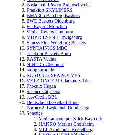
Basketball Löwen Braunschweig
Frankfurt SKYLINERS
BMA365 Bamberg Baskets
EWE Baskets Oldenburg
FC Bayern München
Veolia Towers Hamburg
MHP RIESEN Ludwigsburg
Fitness First Würzburg Baskets
SYNTAINICS MBC
Telekom Baskets Bonn
RASTA Vechta
NINERS Chemnitz
ratiopharm ulm
ROSTOCK SEAWOLVES
VET-CONCEPT Gladiators Trier
Phoenix Hagen
Science City Jena
easyCredit BBL
Deutscher Basketball Bund
Barmer 2. Basketball Bundesliga
Sonstige
Medikamente per Klick Bayreuth
HAKRO Merlins Crailsheim
MLP Academics Heidelberg
JobStairs GIESSEN 46ers