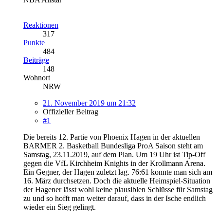
Reaktionen
317
Punkte
484
Beiträge
148
Wohnort
NRW
21. November 2019 um 21:32
Offizieller Beitrag
#1
Die bereits 12. Partie von Phoenix Hagen in der aktuellen
BARMER 2. Basketball Bundesliga ProA Saison steht am
Samstag, 23.11.2019, auf dem Plan. Um 19 Uhr ist Tip-Off
gegen die VfL Kirchheim Knights in der Krollmann Arena.
Ein Gegner, der Hagen zuletzt lag. 76:61 konnte man sich am
16. März durchsetzen. Doch die aktuelle Heimspiel-Situation
der Hagener lässt wohl keine plausiblen Schlüsse für Samstag
zu und so hofft man weiter darauf, dass in der Ische endlich
wieder ein Sieg gelingt.