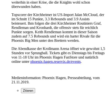
weiterhin in einer Krise, die die Knights wohl schon
überwunden haben.
Topscorer der Kirchheimer ist US-Import Jalan McCloud, der
im Schnitt 15 Punkte, 3.3 Rebounds und 3.9 Assists
beisteuert. Ihm folgen die drei Kirchheimer Routiniers Graf,
Rendleman und Kronhardt, die offensiv stets für reichlich
Punkte sorgen. Keith Rendleman kommt in dieser Saison
zudem auf 7.5 Rebounds und wird ein harter Rivale für die
Phoenix Big Men unter den Brettern werden.
Die Abendkasse der Krollmann Arena öffnet wie gewohnt 1,5
Stunden vor Sprungball. Tickets gibt es Dienstags bis Freitags
von 11-18 Uhr im Phoenix Hagen FanStore und natürlich
online unter
phoenix-hagen.reservix.de/events
.
Medieninformation: Phoenix Hagen, Presseabteilung, vom
21.11.2019.
Zitieren