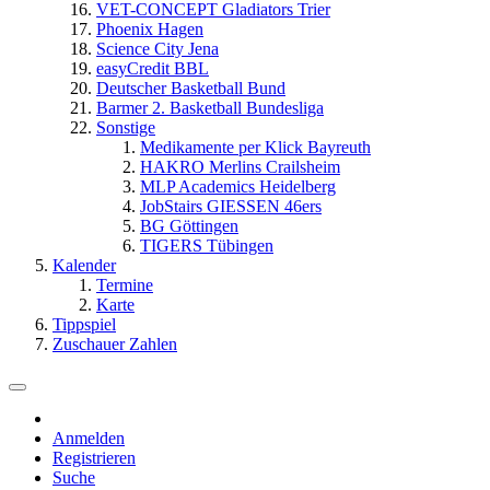
VET-CONCEPT Gladiators Trier
Phoenix Hagen
Science City Jena
easyCredit BBL
Deutscher Basketball Bund
Barmer 2. Basketball Bundesliga
Sonstige
Medikamente per Klick Bayreuth
HAKRO Merlins Crailsheim
MLP Academics Heidelberg
JobStairs GIESSEN 46ers
BG Göttingen
TIGERS Tübingen
Kalender
Termine
Karte
Tippspiel
Zuschauer Zahlen
Anmelden
Registrieren
Suche