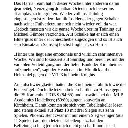
Das Harris-Team hat in dieser Woche unter anderem daran
gearbeitet, Neuzugang Jonathan Octeus noch besser ins
Teamplay zu integrieren. Wieder voll ins Training
eingestiegen ist zudem Jannik Lodders, der gegen Schalke
nach seiner Fußverletzung noch nicht wieder voll da war.
„Jedoch mussten wir die ganze Woche über im Training auf
Michael Gilmore verzichten. Auf Schalke hat er sich einen
Bluterguss unter der Kniescheibe zugezogen und so ist auch
sein Einsatz am Samstag höchst fraglich", so Harris.
„Hinter uns liegt eine emotionale und wirklich sehr intensive
Woche. Wir sind fokussiert auf Samstag und bereit, es mit der
variablen Verteidigung und der tiefen Bank der Kirchheimer
aufzunehmen", sagt der Headcoach im Hinblick auf das
Heimspiel gegen die VfL Kirchheim Knights.
Anlaufschwierigkeiten hatten die Kirchheimer ähnlich wie die
Feuervögel. Doch die letzten beiden Partien zu Hause gegen
die PS Karlsruhe LIONS (84:65) und auswärts bei den MLP
Academics Heidelberg (69:80) gingen souverän an
Kirchheim. Damit konnten sie sich vom Tabellenkeller lösen
und stehen aktuell auf Platz 13 mit drei Siegen aus zehn
Spielen. Phoenix steht zwar mit nur einem Sieg weniger (aus
11 Spielen) auf dem letzten Tabellenplatz, hat den
Befreiungsschlag jedoch noch nicht geschafft und steckt