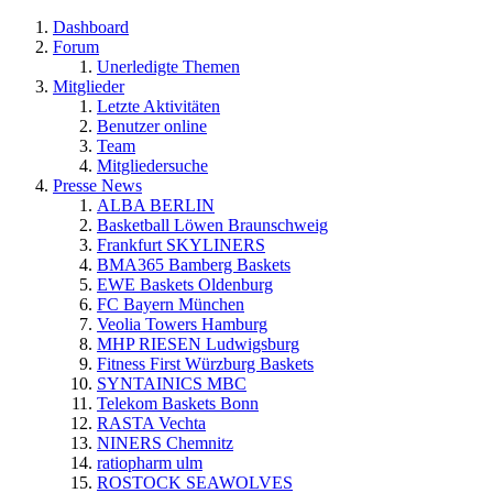
Dashboard
Forum
Unerledigte Themen
Mitglieder
Letzte Aktivitäten
Benutzer online
Team
Mitgliedersuche
Presse News
ALBA BERLIN
Basketball Löwen Braunschweig
Frankfurt SKYLINERS
BMA365 Bamberg Baskets
EWE Baskets Oldenburg
FC Bayern München
Veolia Towers Hamburg
MHP RIESEN Ludwigsburg
Fitness First Würzburg Baskets
SYNTAINICS MBC
Telekom Baskets Bonn
RASTA Vechta
NINERS Chemnitz
ratiopharm ulm
ROSTOCK SEAWOLVES