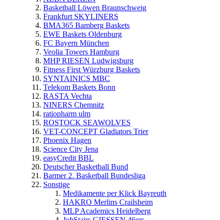
Basketball Löwen Braunschweig
Frankfurt SKYLINERS
BMA365 Bamberg Baskets
EWE Baskets Oldenburg
FC Bayern München
Veolia Towers Hamburg
MHP RIESEN Ludwigsburg
Fitness First Würzburg Baskets
SYNTAINICS MBC
Telekom Baskets Bonn
RASTA Vechta
NINERS Chemnitz
ratiopharm ulm
ROSTOCK SEAWOLVES
VET-CONCEPT Gladiators Trier
Phoenix Hagen
Science City Jena
easyCredit BBL
Deutscher Basketball Bund
Barmer 2. Basketball Bundesliga
Sonstige
Medikamente per Klick Bayreuth
HAKRO Merlins Crailsheim
MLP Academics Heidelberg
JobStairs GIESSEN 46ers