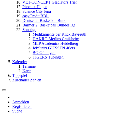
VET-CONCEPT Gladiators Trier
Phoenix Hagen
Science City Jena
easyCredit BBL
Deutscher Basketball Bund
Barmer 2. Basketball Bundesliga
Sonstige
Medikamente per Klick Bayreuth
HAKRO Merlins Crailsheim
MLP Academics Heidelberg
JobStairs GIESSEN 46ers
BG Göttingen
TIGERS Tübingen
Kalender
Termine
Karte
Tippspiel
Zuschauer Zahlen
Anmelden
Registrieren
Suche