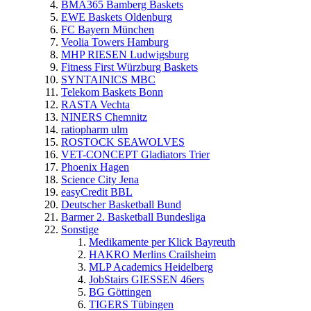
BMA365 Bamberg Baskets
EWE Baskets Oldenburg
FC Bayern München
Veolia Towers Hamburg
MHP RIESEN Ludwigsburg
Fitness First Würzburg Baskets
SYNTAINICS MBC
Telekom Baskets Bonn
RASTA Vechta
NINERS Chemnitz
ratiopharm ulm
ROSTOCK SEAWOLVES
VET-CONCEPT Gladiators Trier
Phoenix Hagen
Science City Jena
easyCredit BBL
Deutscher Basketball Bund
Barmer 2. Basketball Bundesliga
Sonstige
Medikamente per Klick Bayreuth
HAKRO Merlins Crailsheim
MLP Academics Heidelberg
JobStairs GIESSEN 46ers
BG Göttingen
TIGERS Tübingen