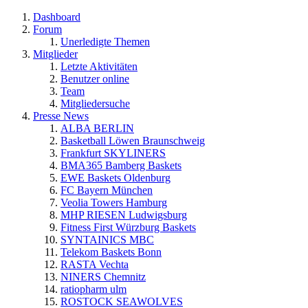
Dashboard
Forum
Unerledigte Themen
Mitglieder
Letzte Aktivitäten
Benutzer online
Team
Mitgliedersuche
Presse News
ALBA BERLIN
Basketball Löwen Braunschweig
Frankfurt SKYLINERS
BMA365 Bamberg Baskets
EWE Baskets Oldenburg
FC Bayern München
Veolia Towers Hamburg
MHP RIESEN Ludwigsburg
Fitness First Würzburg Baskets
SYNTAINICS MBC
Telekom Baskets Bonn
RASTA Vechta
NINERS Chemnitz
ratiopharm ulm
ROSTOCK SEAWOLVES