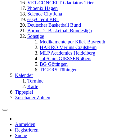
VET-CONCEPT Gladiators Trier
Phoenix Hagen
Science City Jena
easyCredit BBL
Deutscher Basketball Bund
Barmer 2. Basketball Bundesliga
Sonstige
Medikamente per Klick Bayreuth
HAKRO Merlins Crailsheim
MLP Academics Heidelberg
JobStairs GIESSEN 46ers
BG Göttingen
TIGERS Tübingen
Kalender
Termine
Karte
Tippspiel
Zuschauer Zahlen
Anmelden
Registrieren
Suche