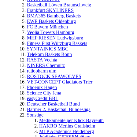
Basketball Löwen Braunschweig
Frankfurt SKYLINERS
BMA365 Bamberg Baskets
EWE Baskets Oldenburg
FC Bayern München
Veolia Towers Hamburg
MHP RIESEN Ludwigsburg
Fitness First Würzburg Baskets
SYNTAINICS MBC
Telekom Baskets Bonn
RASTA Vechta
NINERS Chemnitz
ratiopharm ulm
ROSTOCK SEAWOLVES
VET-CONCEPT Gladiators Trier
Phoenix Hagen
Science City Jena
easyCredit BBL
Deutscher Basketball Bund
Barmer 2. Basketball Bundesliga
Sonstige
Medikamente per Klick Bayreuth
HAKRO Merlins Crailsheim
MLP Academics Heidelberg
JobStairs GIESSEN 46ers