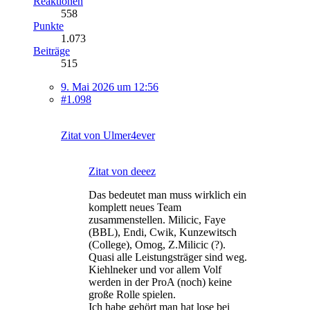
Reaktionen
558
Punkte
1.073
Beiträge
515
9. Mai 2026 um 12:56
#1.098
Zitat von Ulmer4ever
Zitat von deeez
Das bedeutet man muss wirklich ein
komplett neues Team
zusammenstellen. Milicic, Faye
(BBL), Endi, Cwik, Kunzewitsch
(College), Omog, Z.Milicic (?).
Quasi alle Leistungsträger sind weg.
Kiehlneker und vor allem Volf
werden in der ProA (noch) keine
große Rolle spielen.
Ich habe gehört man hat lose bei