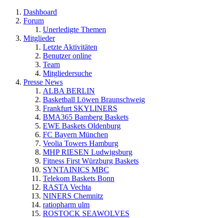
Dashboard
Forum
Unerledigte Themen
Mitglieder
Letzte Aktivitäten
Benutzer online
Team
Mitgliedersuche
Presse News
ALBA BERLIN
Basketball Löwen Braunschweig
Frankfurt SKYLINERS
BMA365 Bamberg Baskets
EWE Baskets Oldenburg
FC Bayern München
Veolia Towers Hamburg
MHP RIESEN Ludwigsburg
Fitness First Würzburg Baskets
SYNTAINICS MBC
Telekom Baskets Bonn
RASTA Vechta
NINERS Chemnitz
ratiopharm ulm
ROSTOCK SEAWOLVES