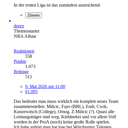
In der ersten Liga ist das zumindest ausreichend.
Zitieren
deeez
Themenstarter
NBA Allstar
Reaktionen
558
Punkte
1.073
Beiträge
515
9. Mai 2026 um 11:00
#1.095
Das bedeutet man muss wirklich ein komplett neues Team
zusammenstellen. Milicic, Faye (BBL), Endi, Cwik,
Kunzewitsch (College), Omog, Z.Milicic (?). Quasi alle
Leistungsträger sind weg. Kiehlneker und vor allem Volf
werden in der ProA (noch) keine große Rolle spielen.
Ich habe gehört man hat lose bei Würzburger Talenten