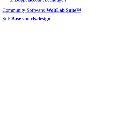
Community-Software:
WoltLab Suite™
Stil:
Base
von
cls-design