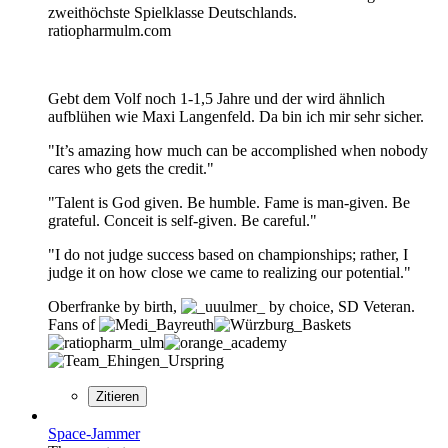
zweithöchste Spielklasse Deutschlands.
ratiopharmulm.com
Gebt dem Volf noch 1-1,5 Jahre und der wird ähnlich
aufblühen wie Maxi Langenfeld. Da bin ich mir sehr sicher.
"It’s amazing how much can be accomplished when nobody
cares who gets the credit."
"Talent is God given. Be humble. Fame is man-given. Be
grateful. Conceit is self-given. Be careful."
"I do not judge success based on championships; rather, I
judge it on how close we came to realizing our potential."
Oberfranke by birth,
by choice, SD Veteran.
Fans of
Zitieren
Space-Jammer