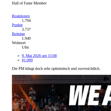
Hall of Fame Member
Reaktionen
1.794
Punkte
3.737
Beiträge
1.940
Wohnort
Ulm
9. Mai 2026 um 15:08
#1.099
Die PM klingt doch sehr optimistisch und zuversichtlich.