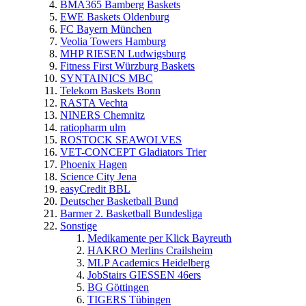
BMA365 Bamberg Baskets
EWE Baskets Oldenburg
FC Bayern München
Veolia Towers Hamburg
MHP RIESEN Ludwigsburg
Fitness First Würzburg Baskets
SYNTAINICS MBC
Telekom Baskets Bonn
RASTA Vechta
NINERS Chemnitz
ratiopharm ulm
ROSTOCK SEAWOLVES
VET-CONCEPT Gladiators Trier
Phoenix Hagen
Science City Jena
easyCredit BBL
Deutscher Basketball Bund
Barmer 2. Basketball Bundesliga
Sonstige
Medikamente per Klick Bayreuth
HAKRO Merlins Crailsheim
MLP Academics Heidelberg
JobStairs GIESSEN 46ers
BG Göttingen
TIGERS Tübingen