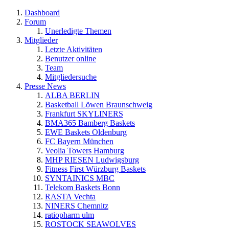
Dashboard
Forum
Unerledigte Themen
Mitglieder
Letzte Aktivitäten
Benutzer online
Team
Mitgliedersuche
Presse News
ALBA BERLIN
Basketball Löwen Braunschweig
Frankfurt SKYLINERS
BMA365 Bamberg Baskets
EWE Baskets Oldenburg
FC Bayern München
Veolia Towers Hamburg
MHP RIESEN Ludwigsburg
Fitness First Würzburg Baskets
SYNTAINICS MBC
Telekom Baskets Bonn
RASTA Vechta
NINERS Chemnitz
ratiopharm ulm
ROSTOCK SEAWOLVES