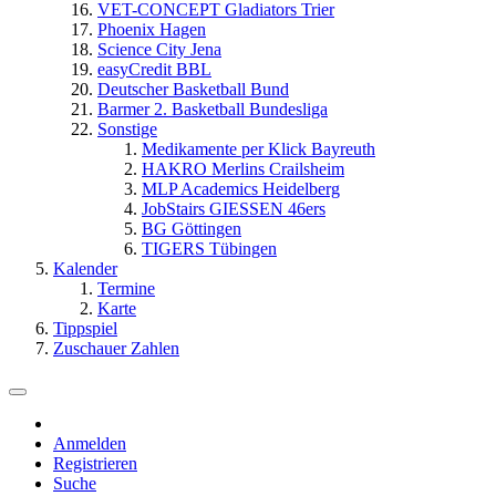
VET-CONCEPT Gladiators Trier
Phoenix Hagen
Science City Jena
easyCredit BBL
Deutscher Basketball Bund
Barmer 2. Basketball Bundesliga
Sonstige
Medikamente per Klick Bayreuth
HAKRO Merlins Crailsheim
MLP Academics Heidelberg
JobStairs GIESSEN 46ers
BG Göttingen
TIGERS Tübingen
Kalender
Termine
Karte
Tippspiel
Zuschauer Zahlen
Anmelden
Registrieren
Suche