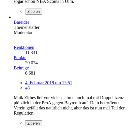
sogar schon NBA Scouts in Ulm.
Zitieren
Bareider
Themenstarter
Moderator
Reaktionen
11.331
Punkte
20.074
Beiträge
8.681
4. Februar 2018 um 13:51
#8
Maik Zirbes lief vor vielen Jahren auch mal mit Doppellizenz
plötzlich in der ProA gegen Bayreuth auf. Dem betroffenen
Verein gefällt das natürlich nicht, aber das ist nun mal Teil der
Regularien.
Zitieren