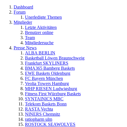
Dashboard
Forum
Unerledigte Themen
Mitglieder
Letzte Aktivitäten
Benutzer online
Team
Mitgliedersuche
Presse News
ALBA BERLIN
Basketball Löwen Braunschweig
Frankfurt SKYLINERS
BMA365 Bamberg Baskets
EWE Baskets Oldenburg
FC Bayern München
Veolia Towers Hamburg
MHP RIESEN Ludwigsburg
Fitness First Würzburg Baskets
SYNTAINICS MBC
Telekom Baskets Bonn
RASTA Vechta
NINERS Chemnitz
ratiopharm ulm
ROSTOCK SEAWOLVES