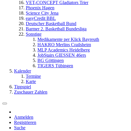
VET-CONCEPT Gladiators Trier
Phoenix Hagen
Science City Jena
easyCredit BBL
Deutscher Basketball Bund
Barmer 2. Basketball Bundesliga
Sonstige
Medikamente per Klick Bayreuth
HAKRO Merlins Crailsheim
MLP Academics Heidelberg
JobStairs GIESSEN 46ers
BG Göttingen
TIGERS Tübingen
Kalender
Termine
Karte
Tippspiel
Zuschauer Zahlen
Anmelden
Registrieren
Suche