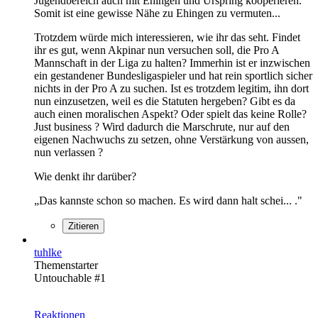
Jugendbereich auch mit Ehingen und Urspring kooperieren.
Somit ist eine gewisse Nähe zu Ehingen zu vermuten...
Trotzdem würde mich interessieren, wie ihr das seht. Findet
ihr es gut, wenn Akpinar nun versuchen soll, die Pro A
Mannschaft in der Liga zu halten? Immerhin ist er inzwischen
ein gestandener Bundesligaspieler und hat rein sportlich sicher
nichts in der Pro A zu suchen. Ist es trotzdem legitim, ihn dort
nun einzusetzen, weil es die Statuten hergeben? Gibt es da
auch einen moralischen Aspekt? Oder spielt das keine Rolle?
Just business ? Wird dadurch die Marschrute, nur auf den
eigenen Nachwuchs zu setzen, ohne Verstärkung von aussen,
nun verlassen ?
Wie denkt ihr darüber?
„Das kannste schon so machen. Es wird dann halt schei... ."
Zitieren
tuhlke
Themenstarter
Untouchable #1
Reaktionen