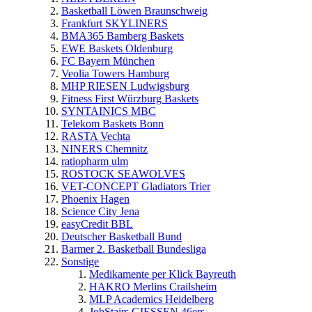
Basketball Löwen Braunschweig
Frankfurt SKYLINERS
BMA365 Bamberg Baskets
EWE Baskets Oldenburg
FC Bayern München
Veolia Towers Hamburg
MHP RIESEN Ludwigsburg
Fitness First Würzburg Baskets
SYNTAINICS MBC
Telekom Baskets Bonn
RASTA Vechta
NINERS Chemnitz
ratiopharm ulm
ROSTOCK SEAWOLVES
VET-CONCEPT Gladiators Trier
Phoenix Hagen
Science City Jena
easyCredit BBL
Deutscher Basketball Bund
Barmer 2. Basketball Bundesliga
Sonstige
Medikamente per Klick Bayreuth
HAKRO Merlins Crailsheim
MLP Academics Heidelberg
JobStairs GIESSEN 46ers