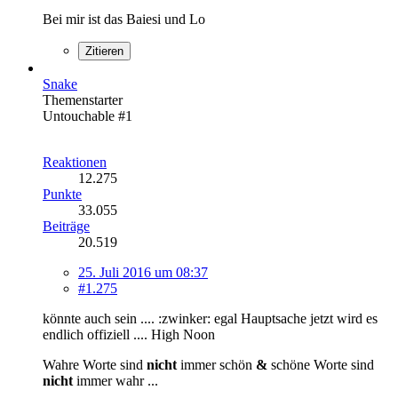
Bei mir ist das Baiesi und Lo
Zitieren
Snake
Themenstarter
Untouchable #1
Reaktionen
12.275
Punkte
33.055
Beiträge
20.519
25. Juli 2016 um 08:37
#1.275
könnte auch sein .... :zwinker: egal Hauptsache jetzt wird es
endlich offiziell .... High Noon
Wahre Worte sind
nicht
immer schön
&
schöne Worte sind
nicht
immer wahr ...