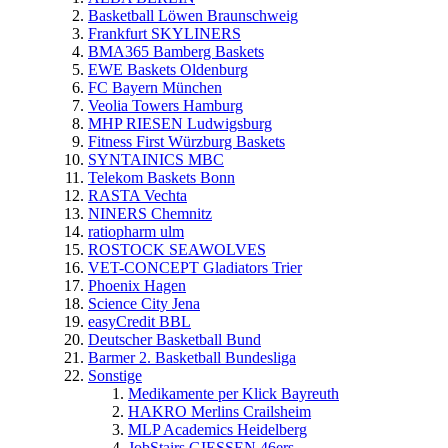
Basketball Löwen Braunschweig
Frankfurt SKYLINERS
BMA365 Bamberg Baskets
EWE Baskets Oldenburg
FC Bayern München
Veolia Towers Hamburg
MHP RIESEN Ludwigsburg
Fitness First Würzburg Baskets
SYNTAINICS MBC
Telekom Baskets Bonn
RASTA Vechta
NINERS Chemnitz
ratiopharm ulm
ROSTOCK SEAWOLVES
VET-CONCEPT Gladiators Trier
Phoenix Hagen
Science City Jena
easyCredit BBL
Deutscher Basketball Bund
Barmer 2. Basketball Bundesliga
Sonstige
Medikamente per Klick Bayreuth
HAKRO Merlins Crailsheim
MLP Academics Heidelberg
JobStairs GIESSEN 46ers