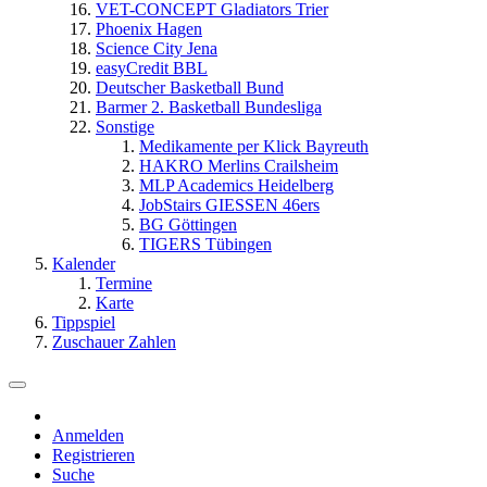
VET-CONCEPT Gladiators Trier
Phoenix Hagen
Science City Jena
easyCredit BBL
Deutscher Basketball Bund
Barmer 2. Basketball Bundesliga
Sonstige
Medikamente per Klick Bayreuth
HAKRO Merlins Crailsheim
MLP Academics Heidelberg
JobStairs GIESSEN 46ers
BG Göttingen
TIGERS Tübingen
Kalender
Termine
Karte
Tippspiel
Zuschauer Zahlen
Anmelden
Registrieren
Suche