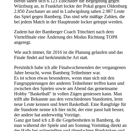
Berlin sahen sich 6.123 Zuschauer die Begegnung gegen
Würzburg an, in Frankfurt lockte der Pokal gegen Oldenburg
2.850 Zuschauer an und in Ludwigsburg sahen 2.987 Leute
das Spiel gegen Bamberg. Das sind sehr mäßige Zahlen, die
bei jedem Match in der Hauptrunde locker getoppt werden.
Zudem hat der Bamberger Coach Trinchieri nach dem
Viertelfinale eine Änderung des Modus Richtung TOP8
angeregt.
Wie auch immer, für 2016 ist die Planung gelaufen und das
Finale findet auf herkömmliche Art statt.
Persönlich habe ich alle Finalwochenenden der vergangenen
Jahre besucht, wenn Bamberg Teilnehmer war.
Es ist schon etwas besonderes, wenn man sich mit den
Fangruppierungen der anderen Teilnehmer treffen kann und
zwischen den Spielen sowie am Abend das gemeinsame
Hobby "Basketball" in vollen Zügen geniessen kann. Man
trifft alte Bekannte aus den verschiedenen Standorten, lernt
neue Leute kennen und feiert Basketball. Eine Rangfolge für
die Standorte nenne ich hier nicht, der eine passt halt besser,
der andere hat anderweitig Vorzüge.
Ganz gut fand ich z.B die Gegebenheiten in Bamberg, da
man während der Spiele und am Sonntag Vormittag direkt an
der Halle bei aufgestellten und überdachten Bierbänken und