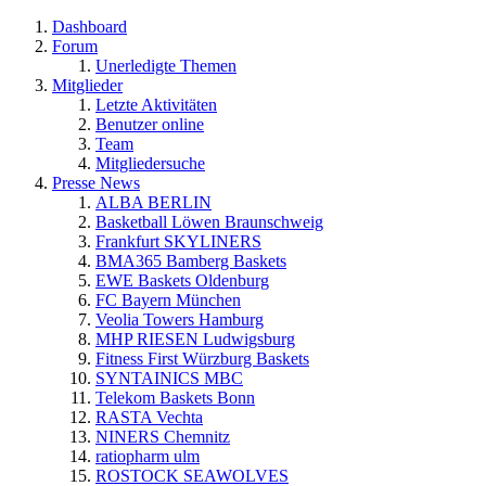
Dashboard
Forum
Unerledigte Themen
Mitglieder
Letzte Aktivitäten
Benutzer online
Team
Mitgliedersuche
Presse News
ALBA BERLIN
Basketball Löwen Braunschweig
Frankfurt SKYLINERS
BMA365 Bamberg Baskets
EWE Baskets Oldenburg
FC Bayern München
Veolia Towers Hamburg
MHP RIESEN Ludwigsburg
Fitness First Würzburg Baskets
SYNTAINICS MBC
Telekom Baskets Bonn
RASTA Vechta
NINERS Chemnitz
ratiopharm ulm
ROSTOCK SEAWOLVES