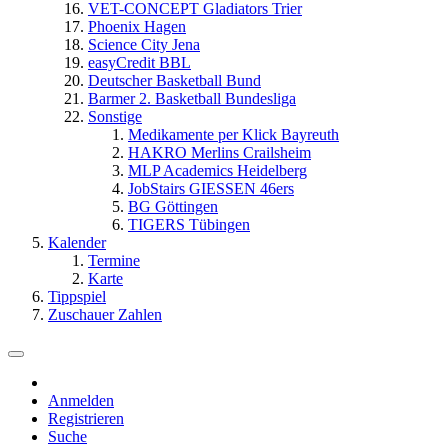
VET-CONCEPT Gladiators Trier
Phoenix Hagen
Science City Jena
easyCredit BBL
Deutscher Basketball Bund
Barmer 2. Basketball Bundesliga
Sonstige
Medikamente per Klick Bayreuth
HAKRO Merlins Crailsheim
MLP Academics Heidelberg
JobStairs GIESSEN 46ers
BG Göttingen
TIGERS Tübingen
Kalender
Termine
Karte
Tippspiel
Zuschauer Zahlen
Anmelden
Registrieren
Suche