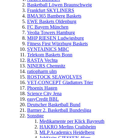
Basketball Löwen Braunschweig
Frankfurt SKYLINERS
BMA365 Bamberg Baskets
EWE Baskets Oldenburg
FC Bayern München
Veolia Towers Hamburg
MHP RIESEN Ludwigsburg
Fitness First Würzburg Baskets
SYNTAINICS MBC
Telekom Baskets Bonn
RASTA Vechta
NINERS Chemnitz
ratiopharm ulm
ROSTOCK SEAWOLVES
VET-CONCEPT Gladiators Trier
Phoenix Hagen
Science City Jena
easyCredit BBL
Deutscher Basketball Bund
Barmer 2. Basketball Bundesliga
Sonstige
Medikamente per Klick Bayreuth
HAKRO Merlins Crailsheim
MLP Academics Heidelberg
JobStairs GIESSEN 46ers