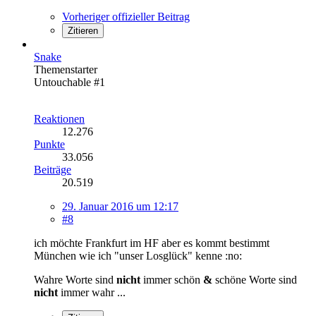
Vorheriger offizieller Beitrag
Zitieren
Snake
Themenstarter
Untouchable #1
Reaktionen
12.276
Punkte
33.056
Beiträge
20.519
29. Januar 2016 um 12:17
#8
ich möchte Frankfurt im HF aber es kommt bestimmt
München wie ich "unser Losglück" kenne :no:
Wahre Worte sind
nicht
immer schön
&
schöne Worte sind
nicht
immer wahr ...