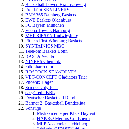
Basketball Löwen Braunschweig
Frankfurt SKYLINERS
BMA365 Bamberg Baskets
EWE Baskets Oldenburg
FC Bayern München
Veolia Towers Hamburg
MHP RIESEN Ludwigsburg
Fitness First Würzburg Baskets
SYNTAINICS MBC
Telekom Baskets Bonn
RASTA Vechta
NINERS Chemnitz
ratiopharm ulm
ROSTOCK SEAWOLVES
VET-CONCEPT Gladiators Trier
Phoenix Hagen
Science City Jena
easyCredit BBL
Deutscher Basketball Bund
Barmer 2. Basketball Bundesliga
Sonstige
Medikamente per Klick Bayreuth
HAKRO Merlins Crailsheim
MLP Academics Heidelberg
JobStairs GIESSEN 46ers