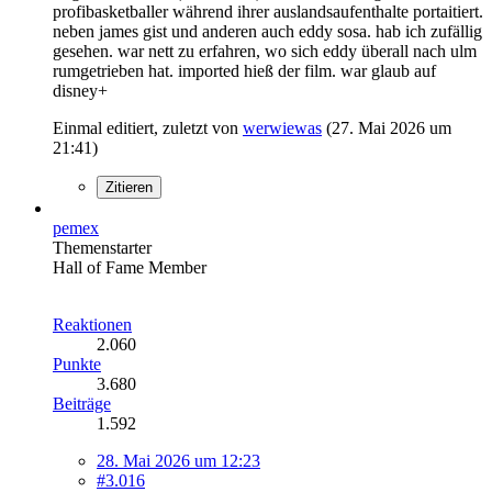
profibasketballer während ihrer auslandsaufenthalte portaitiert.
neben james gist und anderen auch eddy sosa. hab ich zufällig
gesehen. war nett zu erfahren, wo sich eddy überall nach ulm
rumgetrieben hat. imported hieß der film. war glaub auf
disney+
Einmal editiert, zuletzt von
werwiewas
(
27. Mai 2026 um
21:41
)
Zitieren
pemex
Themenstarter
Hall of Fame Member
Reaktionen
2.060
Punkte
3.680
Beiträge
1.592
28. Mai 2026 um 12:23
#3.016