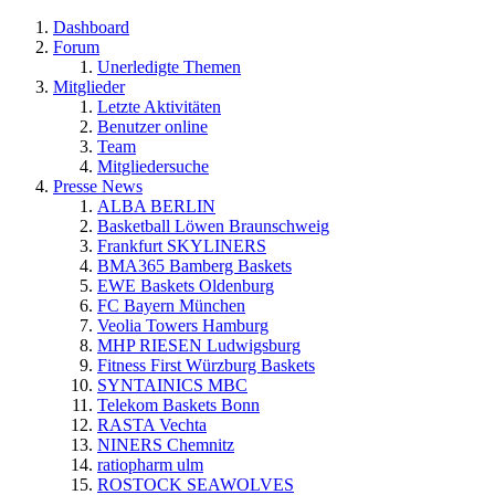
Dashboard
Forum
Unerledigte Themen
Mitglieder
Letzte Aktivitäten
Benutzer online
Team
Mitgliedersuche
Presse News
ALBA BERLIN
Basketball Löwen Braunschweig
Frankfurt SKYLINERS
BMA365 Bamberg Baskets
EWE Baskets Oldenburg
FC Bayern München
Veolia Towers Hamburg
MHP RIESEN Ludwigsburg
Fitness First Würzburg Baskets
SYNTAINICS MBC
Telekom Baskets Bonn
RASTA Vechta
NINERS Chemnitz
ratiopharm ulm
ROSTOCK SEAWOLVES