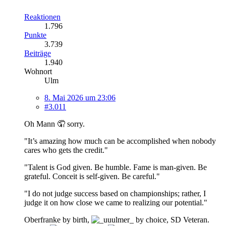
Reaktionen
1.796
Punkte
3.739
Beiträge
1.940
Wohnort
Ulm
8. Mai 2026 um 23:06
#3.011
Oh Mann 🤦 sorry.
"It’s amazing how much can be accomplished when nobody
cares who gets the credit."
"Talent is God given. Be humble. Fame is man-given. Be
grateful. Conceit is self-given. Be careful."
"I do not judge success based on championships; rather, I
judge it on how close we came to realizing our potential."
Oberfranke by birth,
by choice, SD Veteran.