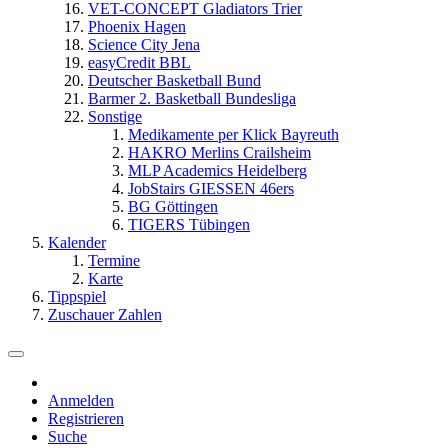
VET-CONCEPT Gladiators Trier
Phoenix Hagen
Science City Jena
easyCredit BBL
Deutscher Basketball Bund
Barmer 2. Basketball Bundesliga
Sonstige
Medikamente per Klick Bayreuth
HAKRO Merlins Crailsheim
MLP Academics Heidelberg
JobStairs GIESSEN 46ers
BG Göttingen
TIGERS Tübingen
Kalender
Termine
Karte
Tippspiel
Zuschauer Zahlen
Anmelden
Registrieren
Suche