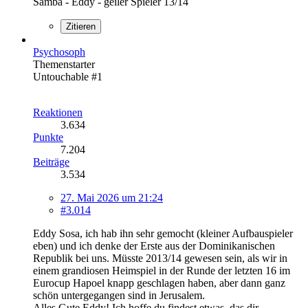
Samba - Eddy - geiler Spieler 13/14
Zitieren
Psychosoph
Themenstarter
Untouchable #1
Reaktionen
3.634
Punkte
7.204
Beiträge
3.534
27. Mai 2026 um 21:24
#3.014
Eddy Sosa, ich hab ihn sehr gemocht (kleiner Aufbauspieler
eben) und ich denke der Erste aus der Dominikanischen
Republik bei uns. Müsste 2013/14 gewesen sein, als wir in
einem grandiosen Heimspiel in der Runde der letzten 16 im
Eurocup Hapoel knapp geschlagen haben, aber dann ganz
schön untergegangen sind in Jerusalem.
Alles Gute Eddy! Ich hoffe du findest etwas, das dir