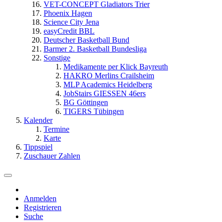
VET-CONCEPT Gladiators Trier
Phoenix Hagen
Science City Jena
easyCredit BBL
Deutscher Basketball Bund
Barmer 2. Basketball Bundesliga
Sonstige
Medikamente per Klick Bayreuth
HAKRO Merlins Crailsheim
MLP Academics Heidelberg
JobStairs GIESSEN 46ers
BG Göttingen
TIGERS Tübingen
Kalender
Termine
Karte
Tippspiel
Zuschauer Zahlen
Anmelden
Registrieren
Suche