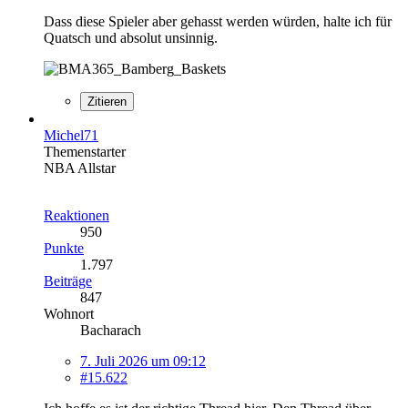
Dass diese Spieler aber gehasst werden würden, halte ich für
Quatsch und absolut unsinnig.
Zitieren
Michel71
Themenstarter
NBA Allstar
Reaktionen
950
Punkte
1.797
Beiträge
847
Wohnort
Bacharach
7. Juli 2026 um 09:12
#15.622