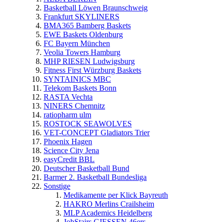
Basketball Löwen Braunschweig
Frankfurt SKYLINERS
BMA365 Bamberg Baskets
EWE Baskets Oldenburg
FC Bayern München
Veolia Towers Hamburg
MHP RIESEN Ludwigsburg
Fitness First Würzburg Baskets
SYNTAINICS MBC
Telekom Baskets Bonn
RASTA Vechta
NINERS Chemnitz
ratiopharm ulm
ROSTOCK SEAWOLVES
VET-CONCEPT Gladiators Trier
Phoenix Hagen
Science City Jena
easyCredit BBL
Deutscher Basketball Bund
Barmer 2. Basketball Bundesliga
Sonstige
Medikamente per Klick Bayreuth
HAKRO Merlins Crailsheim
MLP Academics Heidelberg
JobStairs GIESSEN 46ers