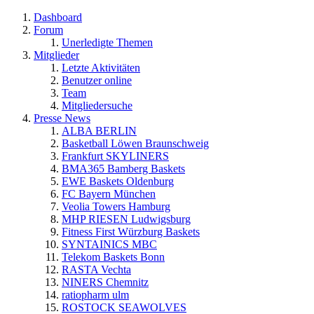
Dashboard
Forum
Unerledigte Themen
Mitglieder
Letzte Aktivitäten
Benutzer online
Team
Mitgliedersuche
Presse News
ALBA BERLIN
Basketball Löwen Braunschweig
Frankfurt SKYLINERS
BMA365 Bamberg Baskets
EWE Baskets Oldenburg
FC Bayern München
Veolia Towers Hamburg
MHP RIESEN Ludwigsburg
Fitness First Würzburg Baskets
SYNTAINICS MBC
Telekom Baskets Bonn
RASTA Vechta
NINERS Chemnitz
ratiopharm ulm
ROSTOCK SEAWOLVES